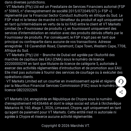
dans diverses juridictions.
· VT Markets (Pty) Ltd est un Prestataire de Services Financiers autorisé (FSP
n° 50865, n° d’enregistrement de société 2015/072049/07) (« FSP »)
réglementé par la Financial Sector Conduct Authority en Afrique du Sud. Le
FSP n’est ni le teneur de marché ni l’émetteur du produit et agit uniquement
en tant qu’intermédiaire en vertu de la loi FAIS entre le client et VT Markets
Limited (le « Fournisseur de produits »), en fournissant uniquement des
services d’intermédiation en relation avec des produits dérivés offerts par le
Fournisseur de produits. Par conséquent, le FSP n’agit pas en tant que
principal ou contrepartie dans aucune de vos transactions. Adresse
enregistrée : 18 Cavendish Road, Claremont, Cape Town, Western Cape, 7708,
Afrique du Sud.
· VT Markets (Pty) Ltd – Branche de Dubaï est agréée par l'Autorité des
marchés de capitaux des EAU (CMA) sous le numéro de licence
20200000299 en tant que titulaire de licence de catégorie 5, autorisée à
exercer des activités réglementées d'introduction et de promotion aux EAU.
Elle n'est pas autorisée à fournir des services de courtage ou à exécuter des
opérations clients.
· VT Markets Limited est un courtier en investissement agréé et réglementé
par la Mauritius Financial Services Commission (FSC) sous le numéro de
licence GB23202269.
VT Markets Ltd, enregistrée en République de Chypre sous le numéro
d'enregistrement HE436466 et dont le siège social est situé à l'Archevêque
Makarios III, 160, étage 1, 3026, Limassol, Chypre, agit uniquement en tant
qu'agent de paiement pour VT Markets. Cette entité n'est ni autorisée ni
agréée à Chypre et n'exerce aucune activité réglementée.
Copyright © 2026 Marchés VT.