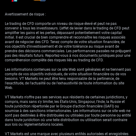
Stratégies de trading FX
Avertissement de risque :
autour de Sintra
Le trading de CFD comporte un niveau de risque élevé et peut ne pas
convenir à tous les investisseurs. L'effet de levier dans le trading de CFD peut
amplifier les gains et les pertes, dépassant potentiellement votre capital
initial. Il est crucial de bien comprendre et reconnaître les risques associés
avant de négocier des CFD. Tenez compte de votre situation financière, de
Pour les opérateurs de dérivés, cette lecture plaide pour l’achat d’options
vos objectifs d’investissement et de votre tolérance au risque avant de
d’achat (calls) sur EUR/USD, avec un prix d’exercice visant une reprise
prendre des décisions commerciales. Les performances passées ne préjugent
graduelle vers 1,150 en juillet. Le récent rapport solide sur l’emploi
pas des résultats futurs. Reportez-vous à nos documents juridiques pour une
américain, avec plus de 250.000 créations de postes le mois dernier,
compréhension complète des risques liés au trading de CFD.
continue toutefois de constituer un risque de renforcement du dollar. Ce
risque peut être géré via l’achat d’options de vente (puts) de protection
Les informations contenues sur ce site Web sont générales et ne tiennent pas
ou la mise en place de stop-loss serrés sur toute position longue.
compte de vos objectifs individuels, de votre situation financière ou de vos
besoins. VT Markets ne peut être tenu responsable de la pertinence, de
Compte tenu du support attendu à 1,130, une autre stratégie consiste à
l'exactitude, de l'actualité ou de l'exhaustivité de toute information du site
envisager la vente d’options de vente hors de la monnaie (out-of-the-
Web.
money), avec un strike inférieur à ce niveau. Cette position permet de
capter une prime, sur la base de notre conviction qu’une BCE restrictive
VT Markets n'offre pas ses services aux résidents de certaines juridictions, y
empêchera la paire de casser de manière significative à la baisse.
compris, mais sans s'y limiter, les États-Unis, Singapour, l'Inde, la Russie et
Historiquement, le forum de Sintra a déjà servi à signaler des intentions
toute juridiction répertoriée par le Groupe d'action financière (GAFI) ou
majeures de politique monétaire, comme en 2022, ce qui rend cette
soumise à des sanctions internationales. Les informations sur ce site web ne
semaine déterminante pour l’orientation des marchés.
sont pas destinées à être distribuées ou utilisées par toute personne ou entité
dans toute juridiction où une telle distribution ou utilisation serait contraire
aux lois ou réglementations locales.
VT Markets est une marque avec plusieurs entités autorisées et enregistrées