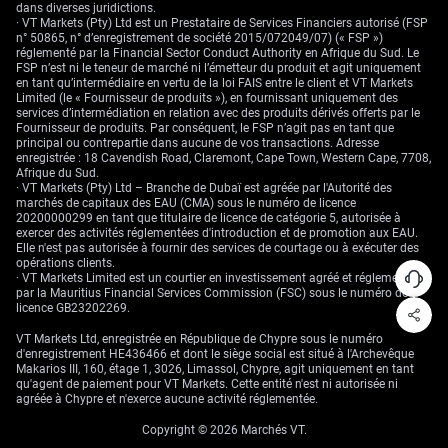
dans diverses juridictions.
que des inquiétudes macroéconomiques plus larges s’installent, ces
· VT Markets (Pty) Ltd est un Prestataire de Services Financiers autorisé (FSP
entreprises étant plus sensibles à la hausse des coûts d’emprunt. Le
n° 50865, n° d’enregistrement de société 2015/072049/07) (« FSP »)
ratio put/call sur actions a bondi à 0,78, son plus haut niveau en deux
réglementé par la Financial Sector Conduct Authority en Afrique du Sud. Le
mois, signe que les opérateurs se ruent sur les protections baissières.
FSP n’est ni le teneur de marché ni l’émetteur du produit et agit uniquement
Cela confirme notre biais défensif et plaide pour le maintien de ces
en tant qu’intermédiaire en vertu de la loi FAIS entre le client et VT Markets
positions de couverture au cours des prochaines semaines.
Limited (le « Fournisseur de produits »), en fournissant uniquement des
services d’intermédiation en relation avec des produits dérivés offerts par le
Fournisseur de produits. Par conséquent, le FSP n’agit pas en tant que
principal ou contrepartie dans aucune de vos transactions. Adresse
enregistrée : 18 Cavendish Road, Claremont, Cape Town, Western Cape, 7708,
Afrique du Sud.
· VT Markets (Pty) Ltd – Branche de Dubaï est agréée par l'Autorité des
marchés de capitaux des EAU (CMA) sous le numéro de licence
20200000299 en tant que titulaire de licence de catégorie 5, autorisée à
exercer des activités réglementées d'introduction et de promotion aux EAU.
Elle n'est pas autorisée à fournir des services de courtage ou à exécuter des
opérations clients.
· VT Markets Limited est un courtier en investissement agréé et réglementé
par la Mauritius Financial Services Commission (FSC) sous le numéro de
licence GB23202269.
VT Markets Ltd, enregistrée en République de Chypre sous le numéro
d'enregistrement HE436466 et dont le siège social est situé à l'Archevêque
Makarios III, 160, étage 1, 3026, Limassol, Chypre, agit uniquement en tant
qu'agent de paiement pour VT Markets. Cette entité n'est ni autorisée ni
agréée à Chypre et n'exerce aucune activité réglementée.
Copyright © 2026 Marchés VT.