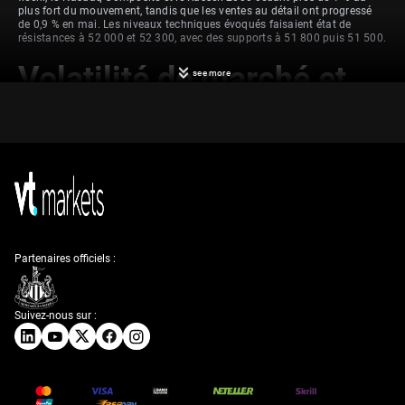
plus fort du mouvement, tandis que les ventes au détail ont progressé
de 0,9 % en mai. Les niveaux techniques évoqués faisaient état de
résistances à 52 000 et 52 300, avec des supports à 51 800 puis 51 500.
Volatilité de marché et
see more
positionnement défensif
Le durcissement du ton de la Fed laisse présager une volatilité plus
élevée. Nous constatons que l’indice de volatilité du CBOE (VIX) a déjà
bondi de plus de 30 % pour repasser au-dessus de 17, un signal clair
d’une montée de l’aversion au risque. Notre réponse immédiate consiste
à acheter des options de vente (puts) sur des indices larges comme le
SPX et le DIA afin de couvrir le risque d’un repli supplémentaire depuis
ces sommets.
Partenaires officiels :
L’échec de la cassure au-dessus de 52 300 constitue un signal baissier
important, établissant un plafond robuste à court terme. Nous mettons
en place des spreads de vente d’options d’achat (bear call spreads) avec
Suivez-nous sur :
des prix d’exercice au-dessus de 52 000 afin de tirer parti de cette
nouvelle résistance. Cette stratégie profite à la fois d’une baisse du Dow
et d’une consolidation latérale pendant que le marché digère la nouvelle
posture de la Fed.
Rotation sectorielle,