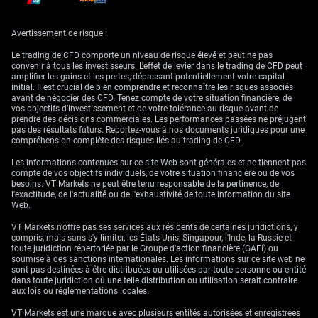
rendements et impact
Avertissement de risque :
sur l’ensemble du
Le trading de CFD comporte un niveau de risque élevé et peut ne pas
convenir à tous les investisseurs. L'effet de levier dans le trading de CFD peut
amplifier les gains et les pertes, dépassant potentiellement votre capital
marché
initial. Il est crucial de bien comprendre et reconnaître les risques associés
avant de négocier des CFD. Tenez compte de votre situation financière, de
vos objectifs d’investissement et de votre tolérance au risque avant de
prendre des décisions commerciales. Les performances passées ne préjugent
pas des résultats futurs. Reportez-vous à nos documents juridiques pour une
Nous nous repositionnons en réduisant l’exposition aux secteurs de
compréhension complète des risques liés au trading de CFD.
croissance sensibles aux taux, qui ont porté le marché pendant des
mois. Les données de flux montrent déjà que les fonds axés sur la
Les informations contenues sur ce site Web sont générales et ne tiennent pas
technologie ont enregistré plus de 2 milliards de dollars de sorties cette
compte de vos objectifs individuels, de votre situation financière ou de vos
semaine, une tendance que nous anticipons en accélération. Nous
besoins. VT Markets ne peut être tenu responsable de la pertinence, de
achetons des puts sur le Nasdaq 100 et opérons une rotation vers des
l'exactitude, de l'actualité ou de l'exhaustivité de toute information du site
options d’achat (calls) sur des ETF du secteur financier, généralement
Web.
favorisés par un environnement de taux « plus élevés plus longtemps ».
VT Markets n'offre pas ses services aux résidents de certaines juridictions, y
La hausse marquée du rendement du Treasury à 2 ans à 4,16 % est la
compris, mais sans s'y limiter, les États-Unis, Singapour, l'Inde, la Russie et
réaction la plus directe du marché. Nous anticipons une pression
toute juridiction répertoriée par le Groupe d'action financière (GAFI) ou
haussière supplémentaire sur les taux courts et examinons des
soumise à des sanctions internationales. Les informations sur ce site web ne
opportunités de vente à découvert sur les contrats futures T-Note 2 ans.
sont pas destinées à être distribuées ou utilisées par toute personne ou entité
Historiquement, ce type de pivot agressif de la Fed conduit à un
dans toute juridiction où une telle distribution ou utilisation serait contraire
aplatissement de la courbe des taux, comme on l’observe actuellement
aux lois ou réglementations locales.
avec l’écart 10 ans – 2 ans qui s’est resserré de 5 points de base.
VT Markets est une marque avec plusieurs entités autorisées et enregistrées
La souffrance des small caps, avec le Russell 2000 en net repli, suggère