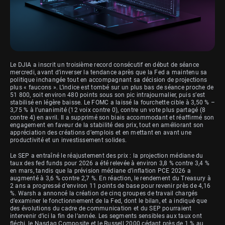
Le DJIA a inscrit un troisième record consécutif en début de séance
mercredi, avant d’inverser la tendance après que la Fed a maintenu sa
politique inchangée tout en accompagnant sa décision de projections
plus « faucons ». L’indice est tombé sur un plus bas de séance proche de
51 800, soit environ 480 points sous son pic intrajournalier, puis s’est
stabilisé en légère baisse. Le FOMC a laissé la fourchette cible à 3,50 % –
3,75 % à l’unanimité (12 voix contre 0), contre un vote plus partagé (8
contre 4) en avril. Il a supprimé son biais accommodant et réaffirmé son
engagement en faveur de la stabilité des prix, tout en améliorant son
appréciation des créations d’emplois et en mettant en avant une
productivité et un investissement solides.
Le SEP a entraîné le réajustement des prix : la projection médiane du
taux des fed funds pour 2026 a été relevée à environ 3,8 % contre 3,4 %
en mars, tandis que la prévision médiane d’inflation PCE 2026 a
augmenté à 3,6 % contre 2,7 %. En réaction, le rendement du Treasury à
2 ans a progressé d’environ 11 points de base pour revenir près de 4,16
%. Warsh a annoncé la création de cinq groupes de travail chargés
d’examiner le fonctionnement de la Fed, dont le bilan, et a indiqué que
des évolutions du cadre de communication et du SEP pourraient
intervenir d’ici la fin de l’année. Les segments sensibles aux taux ont
fléchi, le Nasdaq Composite et le Russell 2000 cédant près de 1 % au