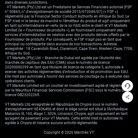
dans diverses juridictions.
manufacturières est désormais un indicateur pivot pour jauger la santé
· VT Markets (Pty) Ltd est un Prestataire de Services Financiers autorisé (FSP
du secteur corporate japonais. Une bonne surprise conforterait le biais
n° 50865, n° d’enregistrement de société 2015/072049/07) (« FSP »)
de la Banque du Japon en faveur d’un resserrement, rendant des options
réglementé par la Financial Sector Conduct Authority en Afrique du Sud. Le
de vente sur l’USD/JPY attractives.
FSP n’est ni le teneur de marché ni l’émetteur du produit et agit uniquement
en tant qu’intermédiaire en vertu de la loi FAIS entre le client et VT Markets
Le dollar australien montre des signes de faiblesse près de 0,6890, une
Limited (le « Fournisseur de produits »), en fournissant uniquement des
tendance que nous attribuons à des signaux récents de mollesse
services d’intermédiation en relation avec des produits dérivés offerts par le
économique en Chine. Le dernier PMI manufacturier Caixin est repassé
Fournisseur de produits. Par conséquent, le FSP n’agit pas en tant que
juste sous le seuil des 50 points, à 49,7, et une nouvelle lecture faible
principal ou contrepartie dans aucune de vos transactions. Adresse
renforcerait les craintes concernant la demande de matières premières
enregistrée : 18 Cavendish Road, Claremont, Cape Town, Western Cape, 7708,
australiennes. Nous suivrons attentivement les minutes de la Reserve
Afrique du Sud.
Bank of Australia à la recherche d’indices « faucons », mais le risque
· VT Markets (Pty) Ltd – Branche de Dubaï est agréée par l'Autorité des
principal pour l’aussie semble se situer à la baisse.
marchés de capitaux des EAU (CMA) sous le numéro de licence
20200000299 en tant que titulaire de licence de catégorie 5, autorisée à
Les matières premières
exercer des activités réglementées d'introduction et de promotion aux EAU.
Elle n'est pas autorisée à fournir des services de courtage ou à exécuter des
opérations clients.
surveillent les données
· VT Markets Limited est un courtier en investissement agréé et réglementé
par la Mauritius Financial Services Commission (FSC) sous le numéro de
macro et la géopolitique
licence GB23202269.
VT Markets Ltd, enregistrée en République de Chypre sous le numéro
d'enregistrement HE436466 et dont le siège social est situé à l'Archevêque
Makarios III, 160, étage 1, 3026, Limassol, Chypre, agit uniquement en tant
L’or se maintient près de 4 070 $ l’once, profitant de la récente détente
qu'agent de paiement pour VT Markets. Cette entité n'est ni autorisée ni
des rendements des Treasuries et d’une incertitude de marché plus
agréée à Chypre et n'exerce aucune activité réglementée.
générale. Sa trajectoire dépendra fortement du rapport sur l’emploi
américain et des anticipations qui en découleront pour la politique de la
Copyright © 2026 Marchés VT.
Réserve fédérale. Un chiffre d’emploi décevant alimenterait