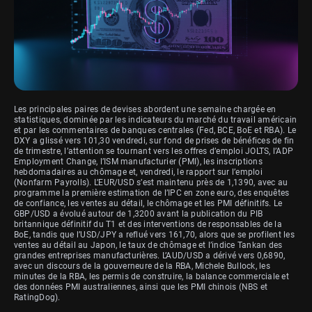
Les principales paires de devises abordent une semaine chargée en
statistiques, dominée par les indicateurs du marché du travail américain
et par les commentaires de banques centrales (Fed, BCE, BoE et RBA). Le
DXY a glissé vers 101,30 vendredi, sur fond de prises de bénéfices de fin
de trimestre, l’attention se tournant vers les offres d’emploi JOLTS, l’ADP
Employment Change, l’ISM manufacturier (PMI), les inscriptions
hebdomadaires au chômage et, vendredi, le rapport sur l’emploi
(Nonfarm Payrolls). L’EUR/USD s’est maintenu près de 1,1390, avec au
programme la première estimation de l’IPC en zone euro, des enquêtes
de confiance, les ventes au détail, le chômage et les PMI définitifs. Le
GBP/USD a évolué autour de 1,3200 avant la publication du PIB
britannique définitif du T1 et des interventions de responsables de la
BoE, tandis que l’USD/JPY a reflué vers 161,70, alors que se profilent les
ventes au détail au Japon, le taux de chômage et l’indice Tankan des
grandes entreprises manufacturières. L’AUD/USD a dérivé vers 0,6890,
avec un discours de la gouverneure de la RBA, Michele Bullock, les
minutes de la RBA, les permis de construire, la balance commerciale et
des données PMI australiennes, ainsi que les PMI chinois (NBS et
RatingDog).