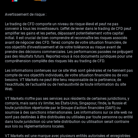
principales devises, avec un focus particulier sur les prochaines données
du marché du travail américain. Alors que l’indice du dollar évolue
autour de 101,30, le rapport sur l’emploi de vendredi (Nonfarm Payrolls)
Avertissement de risque :
constituera le point d’orgue. Après un rapport le mois dernier ressorti en
deçà des attentes, avec une hausse de 170 000 emplois, toute
Le trading de CFD comporte un niveau de risque élevé et peut ne pas
publication supérieure au consensus de 185 000 pourrait signaler une
convenir à tous les investisseurs. L'effet de levier dans le trading de CFD peut
vigueur économique persistante et nous amener à envisager des options
amplifier les gains et les pertes, dépassant potentiellement votre capital
d’achat sur le dollar.
initial. Il est crucial de bien comprendre et reconnaître les risques associés
avant de négocier des CFD. Tenez compte de votre situation financière, de
L’euro affiche un ton ferme près de 1,1390, mais son orientation
vos objectifs d’investissement et de votre tolérance au risque avant de
dépendra des prochains chiffres d’inflation en zone euro. La dernière
prendre des décisions commerciales. Les performances passées ne préjugent
estimation préliminaire de l’IPC sous-jacent s’établissait à un niveau
pas des résultats futurs. Reportez-vous à nos documents juridiques pour une
tenace de 2,8 %, et si les données de cette semaine ne montrent pas de
compréhension complète des risques liés au trading de CFD.
refroidissement net, la Banque centrale européenne pourrait être
contrainte de maintenir une posture restrictive. Nous rechercherons tout
Les informations contenues sur ce site Web sont générales et ne tiennent pas
signe de persistance de l’inflation afin de renforcer des positions
compte de vos objectifs individuels, de votre situation financière ou de vos
longues sur l’euro, en anticipant une réaction plus « faucon » des
besoins. VT Markets ne peut être tenu responsable de la pertinence, de
décideurs.
l'exactitude, de l'actualité ou de l'exhaustivité de toute information du site
Web.
La livre sterling reste atone autour de 1,3200, le marché arbitrant entre
une inflation britannique tenace et des signes de ralentissement de la
VT Markets n'offre pas ses services aux résidents de certaines juridictions, y
dynamique économique. Avec une inflation globale au Royaume-Uni
compris, mais sans s'y limiter, les États-Unis, Singapour, l'Inde, la Russie et
toujours proche de 3,2 % — bien au-dessus de l’objectif de la Banque
toute juridiction répertoriée par le Groupe d'action financière (GAFI) ou
d’Angleterre —, la lecture définitive du PIB du T1 sera déterminante. Une
soumise à des sanctions internationales. Les informations sur ce site web ne
croissance plus forte qu’attendu compliquerait la position de la BoE et
sont pas destinées à être distribuées ou utilisées par toute personne ou entité
pourrait offrir une opportunité d’achat sur la livre.
dans toute juridiction où une telle distribution ou utilisation serait contraire
aux lois ou réglementations locales.
Nous avons vu le yen se renforcer, ramenant l’USD/JPY à 161,70, un
niveau qui attire historiquement l’attention des autorités japonaises. La
VT Markets est une marque avec plusieurs entités autorisées et enregistrées
prochaine publication du Tankan des grandes entreprises