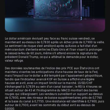
Le dollar américain évoluait peu face au franc suisse vendredi, se
maintenant au-dessus de 0,7830 après un échec près de 0,7900 la veille.
Le sentiment de risque s’est amélioré après qu’Axios a fait état d’un
mémorandum d’entente entre les États-Unis et l’Iran visant à prolonger
le cessez-le-feu de 60 jours, même s’il attend encore la signature du
président Donald Trump, ce qui a atténué la demande pour le dollar,
valeur refuge.
Des données soutenantes de l’indice des prix PCE aux États-Unis ont
maintenu vivantes les anticipations d’une hausse de taux de la Fed,
mais l’impact sur le dollar a été tempéré par l’apaisement géopolitique,
tandis que l’indicateur avancé KOF en Suisse a affiché une légère
hausse en avril, avec un impact limité sur le marché. L’USD/CHF
s’échangeait à 0,7839 au sein d’un canal baissier ; le RSI à 4 heures se
situait autour de 43 et l’histogramme du MACD montrait des barres
rouges qui s’élargissent. Les vendeurs surveillent un support au-dessus
de 0,7800, avec des niveaux de baisse supplémentaires près de 0,7760
et la base du canal à 0,7755. Une résistance est identifiée à 0,7900, puis
autour de 0,7930, avant les sommets du début avril au-dessus de
0,8000.