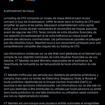
été. Cela rend la détention de francs suisses moins attractive que celle
du dollar, au rendement supérieur.
Avertissement de risque :
Compte tenu de ce contexte fondamental, nous nous intéressons à des
stratégies sur options visant à tirer parti d’une hausse graduelle de
Le trading de CFD comporte un niveau de risque élevé et peut ne pas
l’USD/CHF. Un bull call spread constitue une manière attractive, à risque
convenir à tous les investisseurs. L'effet de levier dans le trading de CFD peut
limité, de se positionner sur ce potentiel de hausse au cours des
amplifier les gains et les pertes, dépassant potentiellement votre capital
prochaines semaines. Cela consiste à acheter une option d’achat à un
initial. Il est crucial de bien comprendre et reconnaître les risques associés
prix d’exercice plus bas et à vendre une autre option d’achat à un prix
avant de négocier des CFD. Tenez compte de votre situation financière, de
d’exercice plus élevé afin de financer la position.
vos objectifs d’investissement et de votre tolérance au risque avant de
prendre des décisions commerciales. Les performances passées ne préjugent
Contexte historique et
pas des résultats futurs. Reportez-vous à nos documents juridiques pour une
compréhension complète des risques liés au trading de CFD.
niveaux graphiques
Les informations contenues sur ce site Web sont générales et ne tiennent pas
compte de vos objectifs individuels, de votre situation financière ou de vos
besoins. VT Markets ne peut être tenu responsable de la pertinence, de
l'exactitude, de l'actualité ou de l'exhaustivité de toute information du site
Web.
Nous avons déjà observé ce schéma sur la période 2022-2024. Des
relèvements agressifs des taux de la Fed, combinés à une BNS plus
VT Markets n'offre pas ses services aux résidents de certaines juridictions, y
prudente, avaient conduit à un rallye durable de la paire. Une divergence
compris, mais sans s'y limiter, les États-Unis, Singapour, l'Inde, la Russie et
de politique monétaire similaire, quoique moins prononcée, semble se
toute juridiction répertoriée par le Groupe d'action financière (GAFI) ou
mettre à nouveau en place.
soumise à des sanctions internationales. Les informations sur ce site web ne
sont pas destinées à être distribuées ou utilisées par toute personne ou entité
Sur les graphiques, une résistance immédiate se situe près de 0,9150, un
dans toute juridiction où une telle distribution ou utilisation serait contraire
niveau qui a plafonné la paire la semaine dernière. Une cassure nette au-
aux lois ou réglementations locales.
dessus pourrait ouvrir la voie à un test du seuil psychologique de
0,9200. Tout repli devrait probablement trouver un premier support
VT Markets est une marque avec plusieurs entités autorisées et enregistrées
autour de 0,9000.