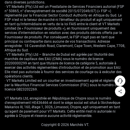
dans diverses juridictions.
· VT Markets (Pty) Ltd est un Prestataire de Services Financiers autorisé (FSP
n° 50865, n° d’enregistrement de société 2015/072049/07) (« FSP »)
réglementé par la Financial Sector Conduct Authority en Afrique du Sud. Le
FSP n’est ni le teneur de marché ni l’émetteur du produit et agit uniquement
en tant qu’intermédiaire en vertu de la loi FAIS entre le client et VT Markets
Limited (le « Fournisseur de produits »), en fournissant uniquement des
services d’intermédiation en relation avec des produits dérivés offerts par le
Fournisseur de produits. Par conséquent, le FSP n’agit pas en tant que
principal ou contrepartie dans aucune de vos transactions. Adresse
enregistrée : 18 Cavendish Road, Claremont, Cape Town, Western Cape, 7708,
Afrique du Sud.
· VT Markets (Pty) Ltd – Branche de Dubaï est agréée par l'Autorité des
marchés de capitaux des EAU (CMA) sous le numéro de licence
20200000299 en tant que titulaire de licence de catégorie 5, autorisée à
exercer des activités réglementées d'introduction et de promotion aux EAU.
Elle n'est pas autorisée à fournir des services de courtage ou à exécuter des
opérations clients.
· VT Markets Limited est un courtier en investissement agréé et réglementé
par la Mauritius Financial Services Commission (FSC) sous le numéro de
licence GB23202269.
VT Markets Ltd, enregistrée en République de Chypre sous le numéro
d'enregistrement HE436466 et dont le siège social est situé à l'Archevêque
Makarios III, 160, étage 1, 3026, Limassol, Chypre, agit uniquement en tant
qu'agent de paiement pour VT Markets. Cette entité n'est ni autorisée ni
agréée à Chypre et n'exerce aucune activité réglementée.
Copyright © 2026 Marchés VT.