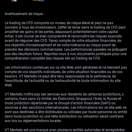
Fed et implications de
marché
Avertissement de risque :
Le trading de CFD comporte un niveau de risque élevé et peut ne pas
convenir à tous les investisseurs. L'effet de levier dans le trading de CFD peut
Parallèlement, le dollar américain bénéficie d’une économie américaine
amplifier les gains et les pertes, dépassant potentiellement votre capital
plus résiliente et d’une Réserve fédérale prudente. Des données récentes,
initial. Il est crucial de bien comprendre et reconnaître les risques associés
comme la création d’emplois étonnamment forte de 210 000 le mois
avant de négocier des CFD. Tenez compte de votre situation financière, de
dernier, confortent la posture de la Fed en matière de taux, « plus élevés
vos objectifs d’investissement et de votre tolérance au risque avant de
plus longtemps ». L’outil CME FedWatch indique que les marchés
prendre des décisions commerciales. Les performances passées ne préjugent
n’intègrent désormais plus qu’une seule baisse de taux pour le reste de
pas des résultats futurs. Reportez-vous à nos documents juridiques pour une
2026, un changement notable par rapport aux trois baisses anticipées
compréhension complète des risques liés au trading de CFD.
plus tôt au printemps.
Les informations contenues sur ce site Web sont générales et ne tiennent pas
Nous considérons cette divergence comme une opportunité de se
compte de vos objectifs individuels, de votre situation financière ou de vos
positionner en faveur d’un potentiel prolongement de la hausse de
besoins. VT Markets ne peut être tenu responsable de la pertinence, de
l’USD/CAD au cours des prochaines semaines. L’achat d’options d’achat
l'exactitude, de l'actualité ou de l'exhaustivité de toute information du site
(calls) sur l’USD/CAD pourrait constituer un moyen efficace de tirer parti
Web.
d’éventuels gains tout en maîtrisant le risque. Tous les regards seront
tournés vers les données américaines sur les dépenses de
VT Markets n'offre pas ses services aux résidents de certaines juridictions, y
consommation des ménages (PCE) plus tard cette semaine,
compris, mais sans s'y limiter, les États-Unis, Singapour, l'Inde, la Russie et
susceptibles de conforter l’approche patiente de la Fed.
toute juridiction répertoriée par le Groupe d'action financière (GAFI) ou
soumise à des sanctions internationales. Les informations sur ce site web ne
Cette configuration rappelle la période 2014-2016, lorsqu’une divergence
sont pas destinées à être distribuées ou utilisées par toute personne ou entité
similaire entre la politique de la Fed et celle de la BdC avait propulsé
dans toute juridiction où une telle distribution ou utilisation serait contraire
l’USD/CAD de 1,10 à au-delà de 1,45. Sans anticiper un mouvement
aux lois ou réglementations locales.
d’une telle ampleur, cet épisode illustre la puissance de ce thème pour la
paire. Nous estimons donc que conserver, à ce stade, une vue haussière
VT Markets est une marque avec plusieurs entités autorisées et enregistrées