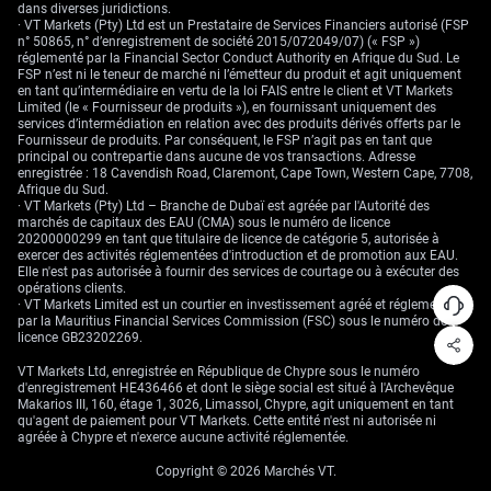
sur le dollar américain face au dollar canadien demeure l’approche la
dans diverses juridictions.
plus prudente.
· VT Markets (Pty) Ltd est un Prestataire de Services Financiers autorisé (FSP
n° 50865, n° d’enregistrement de société 2015/072049/07) (« FSP »)
réglementé par la Financial Sector Conduct Authority en Afrique du Sud. Le
FSP n’est ni le teneur de marché ni l’émetteur du produit et agit uniquement
en tant qu’intermédiaire en vertu de la loi FAIS entre le client et VT Markets
Limited (le « Fournisseur de produits »), en fournissant uniquement des
services d’intermédiation en relation avec des produits dérivés offerts par le
Fournisseur de produits. Par conséquent, le FSP n’agit pas en tant que
principal ou contrepartie dans aucune de vos transactions. Adresse
enregistrée : 18 Cavendish Road, Claremont, Cape Town, Western Cape, 7708,
Afrique du Sud.
· VT Markets (Pty) Ltd – Branche de Dubaï est agréée par l'Autorité des
marchés de capitaux des EAU (CMA) sous le numéro de licence
20200000299 en tant que titulaire de licence de catégorie 5, autorisée à
exercer des activités réglementées d'introduction et de promotion aux EAU.
Elle n'est pas autorisée à fournir des services de courtage ou à exécuter des
opérations clients.
· VT Markets Limited est un courtier en investissement agréé et réglementé
par la Mauritius Financial Services Commission (FSC) sous le numéro de
licence GB23202269.
VT Markets Ltd, enregistrée en République de Chypre sous le numéro
d'enregistrement HE436466 et dont le siège social est situé à l'Archevêque
Makarios III, 160, étage 1, 3026, Limassol, Chypre, agit uniquement en tant
qu'agent de paiement pour VT Markets. Cette entité n'est ni autorisée ni
agréée à Chypre et n'exerce aucune activité réglementée.
Copyright © 2026 Marchés VT.