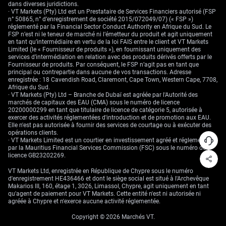
dans diverses juridictions.
· VT Markets (Pty) Ltd est un Prestataire de Services Financiers autorisé (FSP
Compte tenu de la vigueur persistante du dollar américain, nous
n° 50865, n° d’enregistrement de société 2015/072049/07) (« FSP »)
envisageons également une protection à la baisse pour toute position
réglementé par la Financial Sector Conduct Authority en Afrique du Sud. Le
longue. L’achat d’options put AUD/USD hors de la monnaie (out-of-the-
FSP n’est ni le teneur de marché ni l’émetteur du produit et agit uniquement
money) avec des échéances dans les prochaines semaines constitue un
en tant qu’intermédiaire en vertu de la loi FAIS entre le client et VT Markets
moyen peu coûteux de se couvrir contre une cassure potentielle sous un
Limited (le « Fournisseur de produits »), en fournissant uniquement des
support clé. Historiquement, lorsque la Fed reste aussi déterminée à
services d’intermédiation en relation avec des produits dérivés offerts par le
combattre l’inflation, comme en 2023, les devises plus risquées tendent
Fournisseur de produits. Par conséquent, le FSP n’agit pas en tant que
à sous-performer.
principal ou contrepartie dans aucune de vos transactions. Adresse
enregistrée : 18 Cavendish Road, Claremont, Cape Town, Western Cape, 7708,
Afrique du Sud.
· VT Markets (Pty) Ltd – Branche de Dubaï est agréée par l'Autorité des
marchés de capitaux des EAU (CMA) sous le numéro de licence
20200000299 en tant que titulaire de licence de catégorie 5, autorisée à
exercer des activités réglementées d'introduction et de promotion aux EAU.
Elle n'est pas autorisée à fournir des services de courtage ou à exécuter des
opérations clients.
· VT Markets Limited est un courtier en investissement agréé et réglementé
par la Mauritius Financial Services Commission (FSC) sous le numéro de
licence GB23202269.
VT Markets Ltd, enregistrée en République de Chypre sous le numéro
d'enregistrement HE436466 et dont le siège social est situé à l'Archevêque
Makarios III, 160, étage 1, 3026, Limassol, Chypre, agit uniquement en tant
qu'agent de paiement pour VT Markets. Cette entité n'est ni autorisée ni
agréée à Chypre et n'exerce aucune activité réglementée.
Copyright © 2026 Marchés VT.