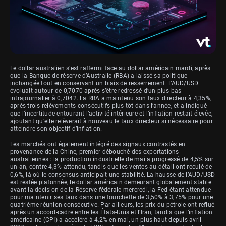
Le dollar australien s’est raffermi face au dollar américain mardi, après
que la Banque de réserve d’Australie (RBA) a laissé sa politique
inchangée tout en conservant un biais de resserrement. L’AUD/USD
évoluait autour de 0,7070 après s’être redressé d’un plus bas
intrajournalier à 0,7042. La RBA a maintenu son taux directeur à 4,35%,
après trois relèvements consécutifs plus tôt dans l’année, et a indiqué
que l’incertitude entourant l’activité intérieure et l’inflation restait élevée,
ajoutant qu’elle relèverait à nouveau le taux directeur si nécessaire pour
atteindre son objectif d’inflation.
Les marchés ont également intégré des signaux contrastés en
provenance de la Chine, premier débouché des exportations
australiennes : la production industrielle de mai a progressé de 4,5% sur
un an, contre 4,3% attendu, tandis que les ventes au détail ont reculé de
0,6%, là où le consensus anticipait une stabilité. La hausse de l’AUD/USD
est restée plafonnée, le dollar américain demeurant globalement stable
avant la décision de la Réserve fédérale mercredi, la Fed étant attendue
pour maintenir ses taux dans une fourchette de 3,50% à 3,75% pour une
quatrième réunion consécutive. Par ailleurs, les prix du pétrole ont reflué
après un accord-cadre entre les États-Unis et l’Iran, tandis que l’inflation
américaine (CPI) a accéléré à 4,2% en mai, un plus haut depuis avril