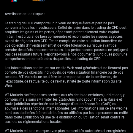
au détail ont déçu, avec une progression limitée à 2,8%. Ces données
contradictoires suggèrent une reprise inégale, ce qui limite tout rallye
marqué de l’AUD.
Avertissement de risque :
Impact de la Réserve
Le trading de CFD comporte un niveau de risque élevé et peut ne pas
convenir à tous les investisseurs. L'effet de levier dans le trading de CFD peut
amplifier les gains et les pertes, dépassant potentiellement votre capital
fédérale américaine et
initial. Il est crucial de bien comprendre et reconnaître les risques associés
avant de négocier des CFD. Tenez compte de votre situation financière, de
vos objectifs d’investissement et de votre tolérance au risque avant de
stratégies de trading
prendre des décisions commerciales. Les performances passées ne préjugent
pas des résultats futurs. Reportez-vous à nos documents juridiques pour une
compréhension complète des risques liés au trading de CFD.
Les informations contenues sur ce site Web sont générales et ne tiennent pas
Le dollar américain demeure la force dominante, porté par la volonté de
compte de vos objectifs individuels, de votre situation financière ou de vos
la Réserve fédérale de maintenir les taux à des niveaux élevés plus
besoins. VT Markets ne peut être tenu responsable de la pertinence, de
longtemps. Le taux des fed funds reste solidement ancré dans une
l'exactitude, de l'actualité ou de l'exhaustivité de toute information du site
fourchette de 5,25% à 5,50%, alors que les dernières données d’inflation
Web.
aux États-Unis ont fait ressortir un indice des prix à la consommation à
3,1%, toujours tenace au-dessus de la cible de 2% de la Fed. Cet écart de
VT Markets n'offre pas ses services aux résidents de certaines juridictions, y
taux entre les États-Unis et l’Australie continue d’exercer une pression
compris, mais sans s'y limiter, les États-Unis, Singapour, l'Inde, la Russie et
baissière sur la paire AUD/USD.
toute juridiction répertoriée par le Groupe d'action financière (GAFI) ou
soumise à des sanctions internationales. Les informations sur ce site web ne
Pour les traders de produits dérivés, ce bras de fer entre une RBA
sont pas destinées à être distribuées ou utilisées par toute personne ou entité
restrictive et une Fed encore plus restrictive suggère, à court terme, une
dans toute juridiction où une telle distribution ou utilisation serait contraire
évolution des prix en range. Nous pensons que la vente de volatilité via
aux lois ou réglementations locales.
des stratégies de type « iron condor » pourrait être profitable, en visant
une zone comprise grosso modo entre 0,6550 et 0,6750. Le niveau élevé
VT Markets est une marque avec plusieurs entités autorisées et enregistrées
d’incertitude offre des primes attractives aux vendeurs d’options.