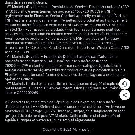
dans diverses juridictions.
· VT Markets (Pty) Ltd est un Prestataire de Services Financiers autorisé (FSP
n° 50865, n° d’enregistrement de société 2015/072049/07) (« FSP »)
réglementé par la Financial Sector Conduct Authority en Afrique du Sud. Le
FSP n’est ni le teneur de marché ni l’émetteur du produit et agit uniquement
en tant qu’intermédiaire en vertu de la loi FAIS entre le client et VT Markets
Limited (le « Fournisseur de produits »), en fournissant uniquement des
services d’intermédiation en relation avec des produits dérivés offerts par le
Fournisseur de produits. Par conséquent, le FSP n’agit pas en tant que
principal ou contrepartie dans aucune de vos transactions. Adresse
enregistrée : 18 Cavendish Road, Claremont, Cape Town, Western Cape, 7708,
Afrique du Sud.
· VT Markets (Pty) Ltd – Branche de Dubaï est agréée par l'Autorité des
marchés de capitaux des EAU (CMA) sous le numéro de licence
20200000299 en tant que titulaire de licence de catégorie 5, autorisée à
exercer des activités réglementées d'introduction et de promotion aux EAU.
Elle n'est pas autorisée à fournir des services de courtage ou à exécuter des
opérations clients.
· VT Markets Limited est un courtier en investissement agréé et réglementé
par la Mauritius Financial Services Commission (FSC) sous le numéro de
licence GB23202269.
VT Markets Ltd, enregistrée en République de Chypre sous le numéro
d'enregistrement HE436466 et dont le siège social est situé à l'Archevêque
Makarios III, 160, étage 1, 3026, Limassol, Chypre, agit uniquement en tant
qu'agent de paiement pour VT Markets. Cette entité n'est ni autorisée ni
agréée à Chypre et n'exerce aucune activité réglementée.
Copyright © 2026 Marchés VT.