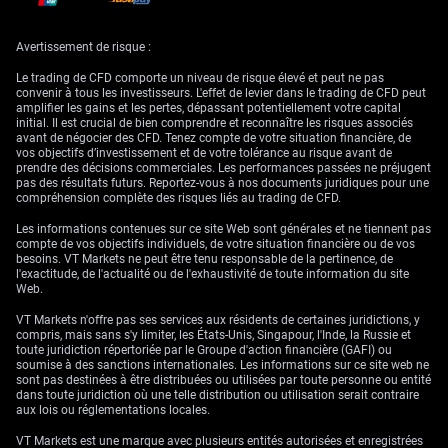
trading
Avertissement de risque :
Cela dit, un rebond marqué ne peut être exclu, d’autant qu’OPEP+ a
Le trading de CFD comporte un niveau de risque élevé et peut ne pas
confirmé la semaine dernière qu’elle maintiendrait sa discipline de
convenir à tous les investisseurs. L'effet de levier dans le trading de CFD peut
production jusqu’au troisième trimestre. L’incapacité des prix à enfoncer
amplifier les gains et les pertes, dépassant potentiellement votre capital
de nouveaux plus bas pourrait indiquer un essoufflement du
initial. Il est crucial de bien comprendre et reconnaître les risques associés
momentum baissier. Des traders agiles pourraient alors se tourner vers
avant de négocier des CFD. Tenez compte de votre situation financière, de
des options d’achat (calls) de courte maturité pour se positionner sur un
vos objectifs d’investissement et de votre tolérance au risque avant de
éventuel squeeze en direction de la résistance à 103 dollars.
prendre des décisions commerciales. Les performances passées ne préjugent
pas des résultats futurs. Reportez-vous à nos documents juridiques pour une
On se souvient des fortes oscillations de fin 2022, lorsque des
compréhension complète des risques liés au trading de CFD.
inquiétudes similaires sur la demande et une offre contrainte avaient
nourri une volatilité significative. La volatilité implicite est actuellement
Les informations contenues sur ce site Web sont générales et ne tiennent pas
élevée, reflet de l’incertitude du marché. Cette configuration favorise des
compte de vos objectifs individuels, de votre situation financière ou de vos
stratégies susceptibles de bénéficier d’un mouvement ample dans un
besoins. VT Markets ne peut être tenu responsable de la pertinence, de
sens comme dans l’autre, comme un straddle acheteur, si un trader
l'exactitude, de l'actualité ou de l'exhaustivité de toute information du site
estime qu’une sortie de la fourchette actuelle est imminente.
Web.
VT Markets n'offre pas ses services aux résidents de certaines juridictions, y
compris, mais sans s'y limiter, les États-Unis, Singapour, l'Inde, la Russie et
toute juridiction répertoriée par le Groupe d'action financière (GAFI) ou
soumise à des sanctions internationales. Les informations sur ce site web ne
sont pas destinées à être distribuées ou utilisées par toute personne ou entité
dans toute juridiction où une telle distribution ou utilisation serait contraire
aux lois ou réglementations locales.
VT Markets est une marque avec plusieurs entités autorisées et enregistrées