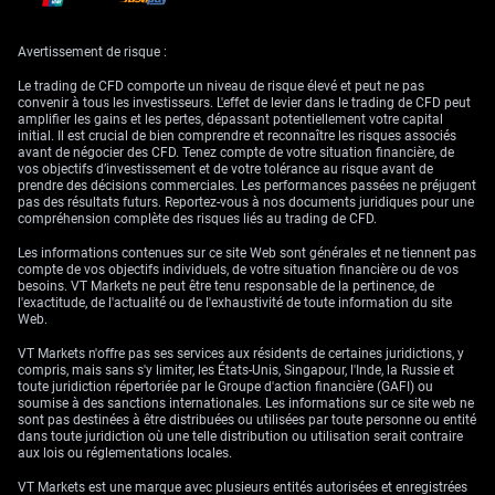
Rôle de l’OPEP+ et
Avertissement de risque :
stratégies
Le trading de CFD comporte un niveau de risque élevé et peut ne pas
directionnelles
convenir à tous les investisseurs. L'effet de levier dans le trading de CFD peut
amplifier les gains et les pertes, dépassant potentiellement votre capital
initial. Il est crucial de bien comprendre et reconnaître les risques associés
avant de négocier des CFD. Tenez compte de votre situation financière, de
vos objectifs d’investissement et de votre tolérance au risque avant de
Il faut également tenir compte du rôle des autres grands producteurs
prendre des décisions commerciales. Les performances passées ne préjugent
dans cet environnement. Des données récentes de mai 2026 montrent
pas des résultats futurs. Reportez-vous à nos documents juridiques pour une
que l’OPEP+ maintient sa discipline de production, conservant une
compréhension complète des risques liés au trading de CFD.
capacité de réserve estimée à 4,5 millions de barils par jour. Cette
capacité serait vraisemblablement mobilisée pour plafonner tout envol
Les informations contenues sur ce site Web sont générales et ne tiennent pas
significatif des prix au-delà de 110 dollars, même si les discussions
compte de vos objectifs individuels, de votre situation financière ou de vos
États-Unis–Iran devaient échouer complètement.
besoins. VT Markets ne peut être tenu responsable de la pertinence, de
l'exactitude, de l'actualité ou de l'exhaustivité de toute information du site
Pour ceux qui ont un biais directionnel affirmé, nous recommandons
Web.
d’utiliser des spreads verticaux afin de borner le risque et de réduire le
coût d’entrée. Un bear put spread pourrait viser un mouvement vers la
VT Markets n'offre pas ses services aux résidents de certaines juridictions, y
zone de 85 dollars si un accord est annoncé. À l’inverse, un bull call
compris, mais sans s'y limiter, les États-Unis, Singapour, l'Inde, la Russie et
spread permettrait de profiter d’un rallye en cas d’échec des discussions,
toute juridiction répertoriée par le Groupe d'action financière (GAFI) ou
sans s’exposer au risque illimité d’une position sur futures non couverte.
soumise à des sanctions internationales. Les informations sur ce site web ne
sont pas destinées à être distribuées ou utilisées par toute personne ou entité
dans toute juridiction où une telle distribution ou utilisation serait contraire
aux lois ou réglementations locales.
VT Markets est une marque avec plusieurs entités autorisées et enregistrées