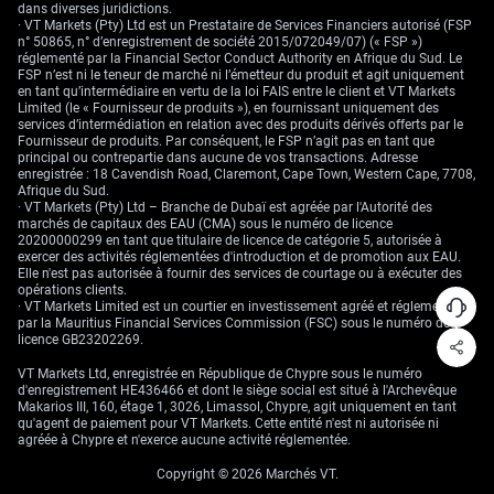
dans diverses juridictions.
· VT Markets (Pty) Ltd est un Prestataire de Services Financiers autorisé (FSP
n° 50865, n° d’enregistrement de société 2015/072049/07) (« FSP »)
réglementé par la Financial Sector Conduct Authority en Afrique du Sud. Le
FSP n’est ni le teneur de marché ni l’émetteur du produit et agit uniquement
en tant qu’intermédiaire en vertu de la loi FAIS entre le client et VT Markets
Limited (le « Fournisseur de produits »), en fournissant uniquement des
services d’intermédiation en relation avec des produits dérivés offerts par le
Fournisseur de produits. Par conséquent, le FSP n’agit pas en tant que
principal ou contrepartie dans aucune de vos transactions. Adresse
enregistrée : 18 Cavendish Road, Claremont, Cape Town, Western Cape, 7708,
Afrique du Sud.
· VT Markets (Pty) Ltd – Branche de Dubaï est agréée par l'Autorité des
marchés de capitaux des EAU (CMA) sous le numéro de licence
20200000299 en tant que titulaire de licence de catégorie 5, autorisée à
exercer des activités réglementées d'introduction et de promotion aux EAU.
Elle n'est pas autorisée à fournir des services de courtage ou à exécuter des
opérations clients.
· VT Markets Limited est un courtier en investissement agréé et réglementé
par la Mauritius Financial Services Commission (FSC) sous le numéro de
licence GB23202269.
VT Markets Ltd, enregistrée en République de Chypre sous le numéro
d'enregistrement HE436466 et dont le siège social est situé à l'Archevêque
Makarios III, 160, étage 1, 3026, Limassol, Chypre, agit uniquement en tant
qu'agent de paiement pour VT Markets. Cette entité n'est ni autorisée ni
agréée à Chypre et n'exerce aucune activité réglementée.
Copyright © 2026 Marchés VT.