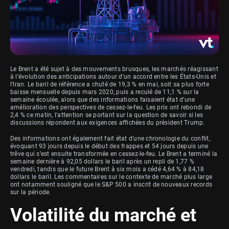
Le Brent a été sujet à des mouvements brusques, les marchés réagissant
à l’évolution des anticipations autour d’un accord entre les États-Unis et
l’Iran. Le baril de référence a chuté de 19,3 % en mai, soit sa plus forte
baisse mensuelle depuis mars 2020, puis a reculé de 11,1 % sur la
semaine écoulée, alors que des informations faisaient état d’une
amélioration des perspectives de cessez-le-feu. Les prix ont rebondi de
2,4 % ce matin, l’attention se portant sur la question de savoir si les
discussions répondent aux exigences affichées du président Trump.
Des informations ont également fait état d’une chronologie du conflit,
évoquant 93 jours depuis le début des frappes et 54 jours depuis une
trêve qui s’est ensuite transformée en cessez-le-feu. Le Brent a terminé la
semaine dernière à 92,05 dollars le baril après un repli de 1,77 %
vendredi, tandis que le future Brent à six mois a cédé 4,64 % à 84,18
dollars le baril. Les commentaires sur le contexte de marché plus large
ont notamment souligné que le S&P 500 a inscrit de nouveaux records
sur la période.
Volatilité du marché et