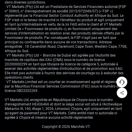
dans leur guidance prospective.
dans diverses juridictions.
· VT Markets (Pty) Ltd est un Prestataire de Services Financiers autorisé (FSP
n° 50865, n° d’enregistrement de société 2015/072049/07) (« FSP »)
réglementé par la Financial Sector Conduct Authority en Afrique du Sud. Le
FSP n’est ni le teneur de marché ni l’émetteur du produit et agit uniquement
en tant qu’intermédiaire en vertu de la loi FAIS entre le client et VT Markets
Limited (le « Fournisseur de produits »), en fournissant uniquement des
services d’intermédiation en relation avec des produits dérivés offerts par le
Fournisseur de produits. Par conséquent, le FSP n’agit pas en tant que
principal ou contrepartie dans aucune de vos transactions. Adresse
enregistrée : 18 Cavendish Road, Claremont, Cape Town, Western Cape, 7708,
Afrique du Sud.
· VT Markets (Pty) Ltd – Branche de Dubaï est agréée par l'Autorité des
marchés de capitaux des EAU (CMA) sous le numéro de licence
20200000299 en tant que titulaire de licence de catégorie 5, autorisée à
exercer des activités réglementées d'introduction et de promotion aux EAU.
Elle n'est pas autorisée à fournir des services de courtage ou à exécuter des
opérations clients.
· VT Markets Limited est un courtier en investissement agréé et réglementé
par la Mauritius Financial Services Commission (FSC) sous le numéro de
licence GB23202269.
VT Markets Ltd, enregistrée en République de Chypre sous le numéro
d'enregistrement HE436466 et dont le siège social est situé à l'Archevêque
Makarios III, 160, étage 1, 3026, Limassol, Chypre, agit uniquement en tant
qu'agent de paiement pour VT Markets. Cette entité n'est ni autorisée ni
agréée à Chypre et n'exerce aucune activité réglementée.
Copyright © 2026 Marchés VT.