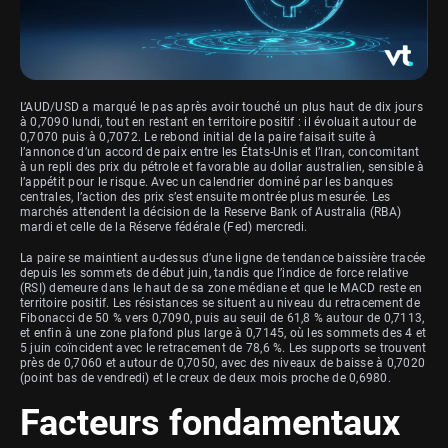
L’AUD/USD a marqué le pas après avoir touché un plus haut de dix jours
à 0,7090 lundi, tout en restant en territoire positif : il évoluait autour de
0,7070 puis à 0,7072. Le rebond initial de la paire faisait suite à
l’annonce d’un accord de paix entre les États-Unis et l’Iran, concomitant
à un repli des prix du pétrole et favorable au dollar australien, sensible à
l’appétit pour le risque. Avec un calendrier dominé par les banques
centrales, l’action des prix s’est ensuite montrée plus mesurée. Les
marchés attendent la décision de la Reserve Bank of Australia (RBA)
mardi et celle de la Réserve fédérale (Fed) mercredi.
La paire se maintient au-dessus d’une ligne de tendance baissière tracée
depuis les sommets de début juin, tandis que l’indice de force relative
(RSI) demeure dans le haut de sa zone médiane et que le MACD reste en
territoire positif. Les résistances se situent au niveau du retracement de
Fibonacci de 50 % vers 0,7090, puis au seuil de 61,8 % autour de 0,7113,
et enfin à une zone plafond plus large à 0,7145, où les sommets des 4 et
5 juin coïncident avec le retracement de 78,6 %. Les supports se trouvent
près de 0,7060 et autour de 0,7050, avec des niveaux de baisse à 0,7020
(point bas de vendredi) et le creux de deux mois proche de 0,6980.
Facteurs fondamentaux