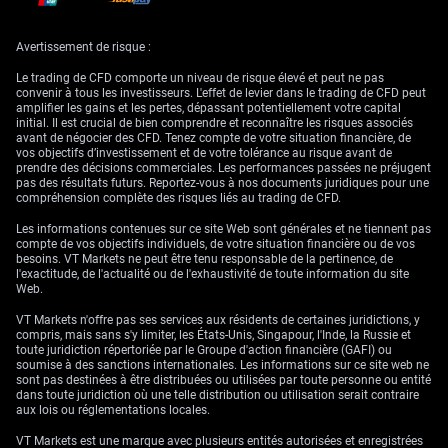
Stratégies optionnelles
Avertissement de risque :
et contexte historique
Le trading de CFD comporte un niveau de risque élevé et peut ne pas
convenir à tous les investisseurs. L'effet de levier dans le trading de CFD peut
amplifier les gains et les pertes, dépassant potentiellement votre capital
initial. Il est crucial de bien comprendre et reconnaître les risques associés
Malgré notre biais haussier, le risque d’une surprise susceptible de faire
avant de négocier des CFD. Tenez compte de votre situation financière, de
bouger le marché de la part de l’une ou l’autre banque centrale est réel.
vos objectifs d’investissement et de votre tolérance au risque avant de
Nous envisageons donc des options put de protection avec un prix
prendre des décisions commerciales. Les performances passées ne préjugent
d’exercice sous le support clé de 0,7050. Cela offre une couverture à coût
pas des résultats futurs. Reportez-vous à nos documents juridiques pour une
maîtrisé contre un commentaire de la Fed plus restrictif qu’attendu ou, à
compréhension complète des risques liés au trading de CFD.
l’inverse, un communiqué de la RBA étonnamment accommodant.
Les informations contenues sur ce site Web sont générales et ne tiennent pas
La volatilité implicite à une semaine de l’AUD/USD s’échange
compte de vos objectifs individuels, de votre situation financière ou de vos
actuellement autour de 9,5 %, reflétant l’incertitude liée à ces
besoins. VT Markets ne peut être tenu responsable de la pertinence, de
événements majeurs. Cela rend les achats d’options « secs »
l'exactitude, de l'actualité ou de l'exhaustivité de toute information du site
relativement onéreux. Nous évaluons donc également des spreads
Web.
haussiers en calls (bull call spreads) afin de réduire le débours initial
tout en restant positionnés pour un mouvement en direction de la zone
VT Markets n'offre pas ses services aux résidents de certaines juridictions, y
de résistance à 0,7145.
compris, mais sans s'y limiter, les États-Unis, Singapour, l'Inde, la Russie et
toute juridiction répertoriée par le Groupe d'action financière (GAFI) ou
En remontant à la période 2022-2023, l’AUD/USD s’était nettement
soumise à des sanctions internationales. Les informations sur ce site web ne
apprécié lorsque les marchés percevaient la trajectoire de la RBA comme
sont pas destinées à être distribuées ou utilisées par toute personne ou entité
plus agressive que celle de la Fed. Si l’histoire se répète, un statu quo
dans toute juridiction où une telle distribution ou utilisation serait contraire
ferme de la RBA combiné à un pivot accommodant de la Fed pourrait
aux lois ou réglementations locales.
déclencher un mouvement haussier durable. Nous suivrons de près les
communiqués des banques centrales pour détecter tout changement
VT Markets est une marque avec plusieurs entités autorisées et enregistrées