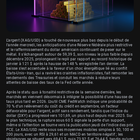
L’argent (XAG/USD) a touché de nouveaux plus bas depuis le début de
l’année mercredi, les anticipations d’une Réserve fédérale plus restrictive
et le raffermissement du dollar américain continuant de peser sur le
métal. Il s’échangeait autour de 59,39 $, son niveau le plus faible depuis
décembre 2025, prolongeant le repli par rapport au record historique de
janvier à 121 $ après la hausse de 148 % enregistrée l’an dernier. La
baisse s’est accentuée à la faveur d’un choc énergétique lié au conflit
États-Unis–Iran, qui a ravivé les craintes inflationnistes, fait remonter les
rendements des Treasuries et conduit les marchés à réduire leurs
attentes de baisse des taux de la Fed cette année.
Après le statu quo à tonalité restrictive de la semaine dernière, les
marchés en viennent désormais à intégrer la possibilité d’une hausse de
taux plus tard en 2026. L’outil CME FedWatch indique une probabilité de
70 % d’un relèvement du coût du crédit en septembre, un facteur
défavorable pour l’argent, actif sans rendement, tandis que l’indice du
dollar (DXY) a progressé vers 101,69, un plus haut depuis mai 2025. Sur
le plan technique, la rupture sous 60 $ signale la perte d’un support,
même si l’attention se tourne vers la publication jeudi de l’indice des prix
PCE. Le XAG/USD reste sous ses moyennes mobiles simples à 50, 100 et
200 jours, avec un RSI à 29,61 et un MACD en territoire négatif ; les
résistances se situent vers 69,41 $, puis 73,92 $ et 76,44 $, tandis qu’une