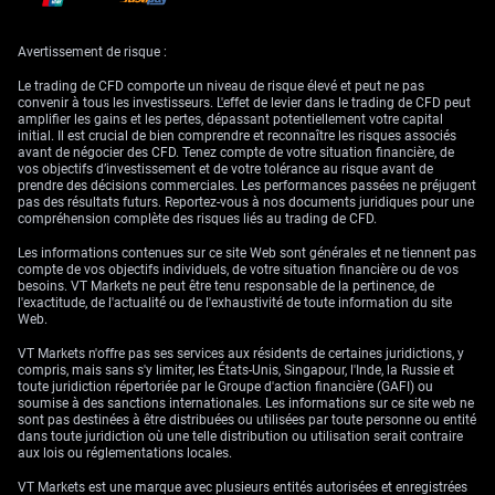
Stratégie de trading et
perspective technique
Avertissement de risque :
Le trading de CFD comporte un niveau de risque élevé et peut ne pas
convenir à tous les investisseurs. L'effet de levier dans le trading de CFD peut
amplifier les gains et les pertes, dépassant potentiellement votre capital
Dans les semaines à venir, nous cherchons à acheter des options de
initial. Il est crucial de bien comprendre et reconnaître les risques associés
vente (puts) avec des prix d’exercice sous 58 $ afin de tirer parti d’un
avant de négocier des CFD. Tenez compte de votre situation financière, de
mouvement potentiel vers la zone de support des 55 $. La cassure
vos objectifs d’investissement et de votre tolérance au risque avant de
récente sous le seuil critique des 60 $ suggère que les vendeurs gardent
prendre des décisions commerciales. Les performances passées ne préjugent
la main. Cette stratégie offre un moyen à risque défini de se positionner
pas des résultats futurs. Reportez-vous à nos documents juridiques pour une
en faveur de la poursuite attendue de la faiblesse.
compréhension complète des risques liés au trading de CFD.
Nous resterons toutefois prudents avant la publication jeudi du rapport
Les informations contenues sur ce site Web sont générales et ne tiennent pas
PCE (dépenses de consommation personnelle). Un chiffre d’inflation
compte de vos objectifs individuels, de votre situation financière ou de vos
étonnamment faible pourrait déclencher un rebond brusque alimenté
besoins. VT Markets ne peut être tenu responsable de la pertinence, de
par des rachats de positions vendeuses ; nous éviterons donc
l'exactitude, de l'actualité ou de l'exhaustivité de toute information du site
d’augmenter sensiblement l’exposition baissière avant la publication de
Web.
ces données. Toute surprise haussière serait, selon nous, de courte durée
compte tenu des pressions macroéconomiques plus larges.
VT Markets n'offre pas ses services aux résidents de certaines juridictions, y
compris, mais sans s'y limiter, les États-Unis, Singapour, l'Inde, la Russie et
Même si l’indice de force relative (RSI) se situe en zone de survente, nous
toute juridiction répertoriée par le Groupe d'action financière (GAFI) ou
y voyons davantage le signe d’une forte dynamique baissière qu’un
soumise à des sanctions internationales. Les informations sur ce site web ne
retournement imminent. Tout rebond vers la zone 65–69 $ serait, à nos
sont pas destinées à être distribuées ou utilisées par toute personne ou entité
yeux, une opportunité de vente ou de mise en place de spreads baissiers
dans toute juridiction où une telle distribution ou utilisation serait contraire
de type bear call. Tant que l’argent reste sous ses principales moyennes
aux lois ou réglementations locales.
mobiles, la tendance dominante demeure baissière.
VT Markets est une marque avec plusieurs entités autorisées et enregistrées
La vigueur du billet vert constitue également un frein majeur, l’indice du