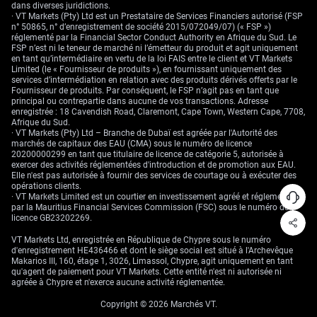
dans diverses juridictions.
dollar atteignant son plus haut niveau depuis mai de l’an dernier. Il ne
· VT Markets (Pty) Ltd est un Prestataire de Services Financiers autorisé (FSP
s’agit pas uniquement de la Fed : la divergence de politique monétaire
n° 50865, n° d’enregistrement de société 2015/072049/07) (« FSP »)
avec d’autres banques centrales qui ont commencé à assouplir leurs
réglementé par la Financial Sector Conduct Authority en Afrique du Sud. Le
cycles soutient aussi le dollar. L’argent, libellé en dollars, devient ainsi
FSP n’est ni le teneur de marché ni l’émetteur du produit et agit uniquement
plus coûteux pour les acheteurs étrangers.
en tant qu’intermédiaire en vertu de la loi FAIS entre le client et VT Markets
Limited (le « Fournisseur de produits »), en fournissant uniquement des
services d’intermédiation en relation avec des produits dérivés offerts par le
Fournisseur de produits. Par conséquent, le FSP n’agit pas en tant que
principal ou contrepartie dans aucune de vos transactions. Adresse
enregistrée : 18 Cavendish Road, Claremont, Cape Town, Western Cape, 7708,
Afrique du Sud.
· VT Markets (Pty) Ltd – Branche de Dubaï est agréée par l'Autorité des
marchés de capitaux des EAU (CMA) sous le numéro de licence
20200000299 en tant que titulaire de licence de catégorie 5, autorisée à
exercer des activités réglementées d'introduction et de promotion aux EAU.
Elle n'est pas autorisée à fournir des services de courtage ou à exécuter des
opérations clients.
· VT Markets Limited est un courtier en investissement agréé et réglementé
par la Mauritius Financial Services Commission (FSC) sous le numéro de
licence GB23202269.
VT Markets Ltd, enregistrée en République de Chypre sous le numéro
d'enregistrement HE436466 et dont le siège social est situé à l'Archevêque
Makarios III, 160, étage 1, 3026, Limassol, Chypre, agit uniquement en tant
qu'agent de paiement pour VT Markets. Cette entité n'est ni autorisée ni
agréée à Chypre et n'exerce aucune activité réglementée.
Copyright © 2026 Marchés VT.