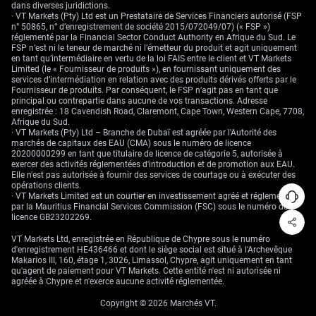
dans diverses juridictions.
· VT Markets (Pty) Ltd est un Prestataire de Services Financiers autorisé (FSP
n° 50865, n° d’enregistrement de société 2015/072049/07) (« FSP »)
réglementé par la Financial Sector Conduct Authority en Afrique du Sud. Le
FSP n’est ni le teneur de marché ni l’émetteur du produit et agit uniquement
en tant qu’intermédiaire en vertu de la loi FAIS entre le client et VT Markets
Limited (le « Fournisseur de produits »), en fournissant uniquement des
services d’intermédiation en relation avec des produits dérivés offerts par le
Fournisseur de produits. Par conséquent, le FSP n’agit pas en tant que
principal ou contrepartie dans aucune de vos transactions. Adresse
enregistrée : 18 Cavendish Road, Claremont, Cape Town, Western Cape, 7708,
Afrique du Sud.
· VT Markets (Pty) Ltd – Branche de Dubaï est agréée par l'Autorité des
marchés de capitaux des EAU (CMA) sous le numéro de licence
20200000299 en tant que titulaire de licence de catégorie 5, autorisée à
exercer des activités réglementées d'introduction et de promotion aux EAU.
Elle n'est pas autorisée à fournir des services de courtage ou à exécuter des
opérations clients.
· VT Markets Limited est un courtier en investissement agréé et réglementé
par la Mauritius Financial Services Commission (FSC) sous le numéro de
licence GB23202269.
VT Markets Ltd, enregistrée en République de Chypre sous le numéro
d'enregistrement HE436466 et dont le siège social est situé à l'Archevêque
Makarios III, 160, étage 1, 3026, Limassol, Chypre, agit uniquement en tant
qu'agent de paiement pour VT Markets. Cette entité n'est ni autorisée ni
agréée à Chypre et n'exerce aucune activité réglementée.
Copyright © 2026 Marchés VT.