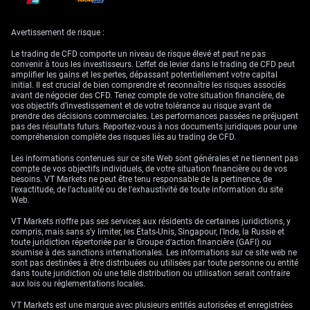
baisse de 2,5% en avant-Bourse, paraissent attractives, la hausse des
coûts du carburant pesant directement sur leur rentabilité. À l’inverse,
nous nous attendons à une surperformance des secteurs de la défense
Avertissement de risque :
et de l’énergie, et renforçons nos positions en options d’achat sur les
principaux contractants et producteurs.
Le trading de CFD comporte un niveau de risque élevé et peut ne pas
convenir à tous les investisseurs. L'effet de levier dans le trading de CFD peut
La poussée du dollar, avec l’indice DXY grimpant à 99,50, confirme un
amplifier les gains et les pertes, dépassant potentiellement votre capital
classique mouvement de fuite vers la qualité. Cela se trouve conforté
initial. Il est crucial de bien comprendre et reconnaître les risques associés
par le recul du rendement du Treasury américain à 10 ans de 8 points de
avant de négocier des CFD. Tenez compte de votre situation financière, de
base, à 4,07%, les investisseurs se reportant sur la dette souveraine.
vos objectifs d’investissement et de votre tolérance au risque avant de
L’achat d’options d’achat sur les contrats à terme sur l’or (GC) constitue
prendre des décisions commerciales. Les performances passées ne préjugent
une autre stratégie clé pour se couvrir contre une instabilité accrue.
pas des résultats futurs. Reportez-vous à nos documents juridiques pour une
compréhension complète des risques liés au trading de CFD.
Les informations contenues sur ce site Web sont générales et ne tiennent pas
compte de vos objectifs individuels, de votre situation financière ou de vos
besoins. VT Markets ne peut être tenu responsable de la pertinence, de
l'exactitude, de l'actualité ou de l'exhaustivité de toute information du site
Web.
VT Markets n'offre pas ses services aux résidents de certaines juridictions, y
compris, mais sans s'y limiter, les États-Unis, Singapour, l'Inde, la Russie et
toute juridiction répertoriée par le Groupe d'action financière (GAFI) ou
soumise à des sanctions internationales. Les informations sur ce site web ne
sont pas destinées à être distribuées ou utilisées par toute personne ou entité
dans toute juridiction où une telle distribution ou utilisation serait contraire
aux lois ou réglementations locales.
VT Markets est une marque avec plusieurs entités autorisées et enregistrées