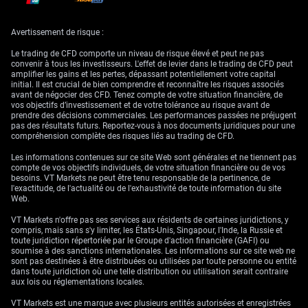
Les autorités japonaises ont dépensé près de 60 milliards de dollars lors
du dernier grand cycle d’interventions, un rythme difficile à tenir dans la
Avertissement de risque :
durée. Pour cette raison, nous pensons qu’elles pourraient tolérer un
niveau plus élevé cette fois-ci, en laissant éventuellement la paire filer
Le trading de CFD comporte un niveau de risque élevé et peut ne pas
vers 162 ou 163 avant d’intervenir. L’ancienne ligne de défense à 160
convenir à tous les investisseurs. L'effet de levier dans le trading de CFD peut
pourrait ne plus servir de déclencheur.
amplifier les gains et les pertes, dépassant potentiellement votre capital
initial. Il est crucial de bien comprendre et reconnaître les risques associés
Juin est aussi historiquement un mois de faiblesse pour le yen : les
avant de négocier des CFD. Tenez compte de votre situation financière, de
données montrent que l’USD/JPY a progressé lors de huit des dix
vos objectifs d’investissement et de votre tolérance au risque avant de
derniers mois de juin. Nous voyons une opportunité à acheter des
prendre des décisions commerciales. Les performances passées ne préjugent
options — des calls ou des straddles — afin de tirer parti d’une volatilité
pas des résultats futurs. Reportez-vous à nos documents juridiques pour une
faiblement valorisée. Cela permet de se positionner pour une poursuite
compréhension complète des risques liés au trading de CFD.
de la hausse graduelle tout en étant préparé à un mouvement explosif
si, et quand, les autorités finissent par agir.
Les informations contenues sur ce site Web sont générales et ne tiennent pas
compte de vos objectifs individuels, de votre situation financière ou de vos
besoins. VT Markets ne peut être tenu responsable de la pertinence, de
l'exactitude, de l'actualité ou de l'exhaustivité de toute information du site
Web.
VT Markets n'offre pas ses services aux résidents de certaines juridictions, y
compris, mais sans s'y limiter, les États-Unis, Singapour, l'Inde, la Russie et
toute juridiction répertoriée par le Groupe d'action financière (GAFI) ou
soumise à des sanctions internationales. Les informations sur ce site web ne
sont pas destinées à être distribuées ou utilisées par toute personne ou entité
dans toute juridiction où une telle distribution ou utilisation serait contraire
aux lois ou réglementations locales.
VT Markets est une marque avec plusieurs entités autorisées et enregistrées