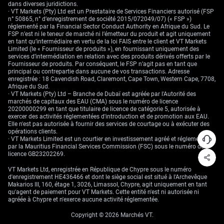
dans diverses juridictions.
· VT Markets (Pty) Ltd est un Prestataire de Services Financiers autorisé (FSP
n° 50865, n° d’enregistrement de société 2015/072049/07) (« FSP »)
réglementé par la Financial Sector Conduct Authority en Afrique du Sud. Le
FSP n’est ni le teneur de marché ni l’émetteur du produit et agit uniquement
en tant qu’intermédiaire en vertu de la loi FAIS entre le client et VT Markets
Limited (le « Fournisseur de produits »), en fournissant uniquement des
services d’intermédiation en relation avec des produits dérivés offerts par le
Fournisseur de produits. Par conséquent, le FSP n’agit pas en tant que
principal ou contrepartie dans aucune de vos transactions. Adresse
enregistrée : 18 Cavendish Road, Claremont, Cape Town, Western Cape, 7708,
Afrique du Sud.
· VT Markets (Pty) Ltd – Branche de Dubaï est agréée par l'Autorité des
marchés de capitaux des EAU (CMA) sous le numéro de licence
20200000299 en tant que titulaire de licence de catégorie 5, autorisée à
exercer des activités réglementées d'introduction et de promotion aux EAU.
Elle n'est pas autorisée à fournir des services de courtage ou à exécuter des
opérations clients.
· VT Markets Limited est un courtier en investissement agréé et réglementé
par la Mauritius Financial Services Commission (FSC) sous le numéro de
licence GB23202269.
VT Markets Ltd, enregistrée en République de Chypre sous le numéro
d'enregistrement HE436466 et dont le siège social est situé à l'Archevêque
Makarios III, 160, étage 1, 3026, Limassol, Chypre, agit uniquement en tant
qu'agent de paiement pour VT Markets. Cette entité n'est ni autorisée ni
agréée à Chypre et n'exerce aucune activité réglementée.
Copyright © 2026 Marchés VT.