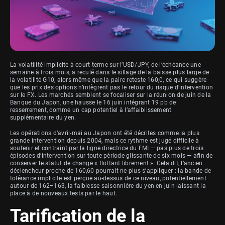
La volatilité implicite à court terme sur l’USD/JPY, de l’échéance une
semaine à trois mois, a reculé dans le sillage de la baisse plus large de
la volatilité G10, alors même que la paire reteste 160,0, ce qui suggère
que les prix des options n’intègrent pas le retour du risque d’intervention
sur le FX. Les marchés semblent se focaliser sur la réunion de juin de la
Banque du Japon, une hausse le 16 juin intégrant 19 pb de
resserrement, comme un cap potentiel à l’affaiblissement
supplémentaire du yen.
Les opérations d’avril-mai au Japon ont été décrites comme la plus
grande intervention depuis 2004, mais ce rythme est jugé difficile à
soutenir et contraint par la ligne directrice du FMI — pas plus de trois
épisodes d’intervention sur toute période glissante de six mois — afin de
conserver le statut de change « flottant librement ». Cela dit, l’ancien
déclencheur proche de 160,60 pourrait ne plus s’appliquer : la bande de
tolérance implicite est perçue au-dessus de ce niveau, potentiellement
autour de 162–163, la faiblesse saisonnière du yen en juin laissant la
place à de nouveaux tests par le haut.
Tarification de la