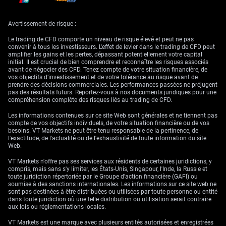
marché de l’énergie
Avertissement de risque :
Nous nous attendons également à une hausse de la volatilité implicite,
Le trading de CFD comporte un niveau de risque élevé et peut ne pas
cette statistique surprenante renforçant l’incertitude des marchés. Les
convenir à tous les investisseurs. L'effet de levier dans le trading de CFD peut
périodes de mauvaises nouvelles macroéconomiques, en particulier
amplifier les gains et les pertes, dépassant potentiellement votre capital
dans un contexte géopolitique tendu, ont historiquement conduit à des
initial. Il est crucial de bien comprendre et reconnaître les risques associés
pics de volatilité. Cela rend attractives des stratégies acheteuses de
avant de négocier des CFD. Tenez compte de votre situation financière, de
volatilité, comme l’achat de straddles sur des actions russes clés, afin de
vos objectifs d’investissement et de votre tolérance au risque avant de
se positionner sur la possibilité d’un mouvement de prix ample.
prendre des décisions commerciales. Les performances passées ne préjugent
pas des résultats futurs. Reportez-vous à nos documents juridiques pour une
Une économie domestique en perte de vitesse rend la Russie plus
compréhension complète des risques liés au trading de CFD.
dépendante de ses exportations de matières premières pour ses revenus.
Alors que le Brent se maintient autour de 85 dollars le baril, cette
Les informations contenues sur ce site Web sont générales et ne tiennent pas
faiblesse interne implique qu’un repli des prix mondiaux du pétrole
compte de vos objectifs individuels, de votre situation financière ou de vos
frapperait particulièrement le budget russe. Nous restons donc prudents
besoins. VT Markets ne peut être tenu responsable de la pertinence, de
sur les marchés de l’énergie et utilisons des options pour couvrir le
l'exactitude, de l'actualité ou de l'exhaustivité de toute information du site
risque d’un passage des prix du pétrole sous le seuil de 80 dollars le
Web.
baril.
VT Markets n'offre pas ses services aux résidents de certaines juridictions, y
compris, mais sans s'y limiter, les États-Unis, Singapour, l'Inde, la Russie et
toute juridiction répertoriée par le Groupe d'action financière (GAFI) ou
soumise à des sanctions internationales. Les informations sur ce site web ne
sont pas destinées à être distribuées ou utilisées par toute personne ou entité
dans toute juridiction où une telle distribution ou utilisation serait contraire
aux lois ou réglementations locales.
VT Markets est une marque avec plusieurs entités autorisées et enregistrées