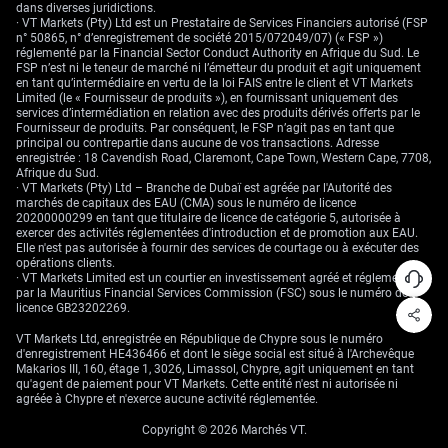
dans diverses juridictions.
· VT Markets (Pty) Ltd est un Prestataire de Services Financiers autorisé (FSP
n° 50865, n° d’enregistrement de société 2015/072049/07) (« FSP »)
réglementé par la Financial Sector Conduct Authority en Afrique du Sud. Le
FSP n’est ni le teneur de marché ni l’émetteur du produit et agit uniquement
en tant qu’intermédiaire en vertu de la loi FAIS entre le client et VT Markets
Limited (le « Fournisseur de produits »), en fournissant uniquement des
services d’intermédiation en relation avec des produits dérivés offerts par le
Fournisseur de produits. Par conséquent, le FSP n’agit pas en tant que
principal ou contrepartie dans aucune de vos transactions. Adresse
enregistrée : 18 Cavendish Road, Claremont, Cape Town, Western Cape, 7708,
Afrique du Sud.
· VT Markets (Pty) Ltd – Branche de Dubaï est agréée par l'Autorité des
marchés de capitaux des EAU (CMA) sous le numéro de licence
20200000299 en tant que titulaire de licence de catégorie 5, autorisée à
exercer des activités réglementées d'introduction et de promotion aux EAU.
Elle n'est pas autorisée à fournir des services de courtage ou à exécuter des
opérations clients.
· VT Markets Limited est un courtier en investissement agréé et réglementé
par la Mauritius Financial Services Commission (FSC) sous le numéro de
licence GB23202269.
VT Markets Ltd, enregistrée en République de Chypre sous le numéro
d'enregistrement HE436466 et dont le siège social est situé à l'Archevêque
Makarios III, 160, étage 1, 3026, Limassol, Chypre, agit uniquement en tant
qu'agent de paiement pour VT Markets. Cette entité n'est ni autorisée ni
agréée à Chypre et n'exerce aucune activité réglementée.
Copyright © 2026 Marchés VT.