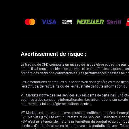
Avertissement de risque :
Le trading de CFD comporte un niveau de risque élevé et peut ne pas con
initial. Il est crucial de bien comprendre et reconnaître les risques a
prendre des décisions commerciales. Les performances passées ne pré
Les informations contenues sur ce site Web sont générales et ne tienne
l'exactitude, de l'actualité ou de l'exhaustivité de toute information du
VT Markets n'offre pas ses services aux résidents de certaines juridictio
soumise à des sanctions internationales. Les informations sur ce site w
contraire aux lois ou réglementations locales.
VT Markets est une marque avec plusieurs entités autorisées et enregis
· VT Markets (Pty) Ltd est un Prestataire de Services Financiers auto
FSP n’est ni le teneur de marché ni l’émetteur du produit et agit uniqu
services d’intermédiation en relation avec des produits dérivés offert