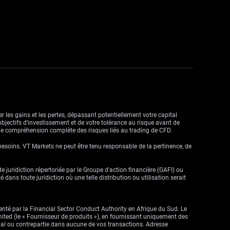
r les gains et les pertes, dépassant potentiellement votre capital
objectifs d’investissement et de votre tolérance au risque avant de
ne compréhension complète des risques liés au trading de CFD.
besoins. VT Markets ne peut être tenu responsable de la pertinence, de
ute juridiction répertoriée par le Groupe d'action financière (GAFI) ou
dans toute juridiction où une telle distribution ou utilisation serait
enté par la Financial Sector Conduct Authority en Afrique du Sud. Le
imited (le « Fournisseur de produits »), en fournissant uniquement des
cipal ou contrepartie dans aucune de vos transactions. Adresse