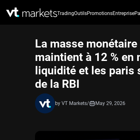
Trading
Outils
Promotions
Entreprise
Pa
La masse monétaire 
maintient à 12 % en 
liquidité et les pari
de la RBI
by VT Markets
/
May 29, 2026