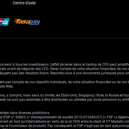
Centre d'aide
venir à tous les investisseurs. L'effet de levier dans le trading de CFD peut amplifie
ssociés avant de négocier des CFD. Tenez compte de votre situation financière, de vos 
jugent pas des résultats futurs. Reportez-vous à nos documents juridiques pour u
nt pas compte de vos objectifs individuels, de votre situation financière ou de vos 
 site Web.
ns, y compris, mais sans s'y limiter, les États-Unis, Singapour, l'Inde, la Russie et to
eb ne sont pas destinées à être distribuées ou utilisées par toute personne ou entité 
trées dans diverses juridictions.
risé (FSP n° 50865, n° d’enregistrement de société 2015/072049/07) (« FSP ») réglem
ement en tant qu’intermédiaire en vertu de la loi FAIS entre le client et VT Markets L
s par le Fournisseur de produits. Par conséquent, le FSP n’agit pas en tant que prin