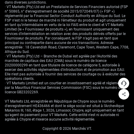
dans diverses juridictions.
chiffres d’inflation britanniques publiés la semaine
· VT Markets (Pty) Ltd est un Prestataire de Services Financiers autorisé (FSP
dernière : l’indice des prix à la consommation (CPI :
n° 50865, n° d’enregistrement de société 2015/072049/07) (« FSP »)
mesure de l’inflation) est retombé à 1,9%, repassant sous
réglementé par la Financial Sector Conduct Authority en Afrique du Sud. Le
l’objectif de la Banque d’Angleterre. Cela peut annoncer
FSP n’est ni le teneur de marché ni l’émetteur du produit et agit uniquement
en tant qu’intermédiaire en vertu de la loi FAIS entre le client et VT Markets
des baisses de taux à venir, mais le marché y voit surtout
Limited (le « Fournisseur de produits »), en fournissant uniquement des
le signe d’un atterrissage en douceur (soft landing :
services d’intermédiation en relation avec des produits dérivés offerts par le
ralentissement sans récession) de l’économie britannique.
Fournisseur de produits. Par conséquent, le FSP n’agit pas en tant que
Historiquement, une devise peut se renforcer au début
principal ou contrepartie dans aucune de vos transactions. Adresse
enregistrée : 18 Cavendish Road, Claremont, Cape Town, Western Cape, 7708,
d’un cycle de baisse des taux si, dans le même temps, les
Afrique du Sud.
perspectives de croissance mondiale s’améliorent. Le
· VT Markets (Pty) Ltd – Branche de Dubaï est agréée par l'Autorité des
GBP/USD a repris sa moyenne mobile exponentielle à 20
marchés de capitaux des EAU (CMA) sous le numéro de licence
20200000299 en tant que titulaire de licence de catégorie 5, autorisée à
jours, actuellement à 1,2810, ce qui suggère une
exercer des activités réglementées d'introduction et de promotion aux EAU.
amélioration de l’élan à court terme. Un test de la
Elle n'est pas autorisée à fournir des services de courtage ou à exécuter des
prochaine résistance vers 1,2920 est surveillé ; ce niveau
opérations clients.
a déjà servi de pivot (zone charnière où le marché change
· VT Markets Limited est un courtier en investissement agréé et réglementé
par la Mauritius Financial Services Commission (FSC) sous le numéro de
souvent de direction) plus tôt dans le trimestre. Un retour
licence GB23202269.
sous la MME 20 jours remettrait en jeu le support (zone
où la baisse trouve souvent un plancher) autour de
VT Markets Ltd, enregistrée en République de Chypre sous le numéro
1,2750. Avec une volatilité (ampleur des variations de
d'enregistrement HE436466 et dont le siège social est situé à l'Archevêque
Makarios III, 160, étage 1, 3026, Limassol, Chypre, agit uniquement en tant
prix) en recul, des options sur des devises refuge peuvent
qu'agent de paiement pour VT Markets. Cette entité n'est ni autorisée ni
aussi servir de couverture à moindre coût (hedge :
agréée à Chypre et n'exerce aucune activité réglementée.
protection contre un scénario défavorable). La volatilité
implicite (niveau de volatilité anticipé et intégré dans le
Copyright © 2026 Marchés VT.