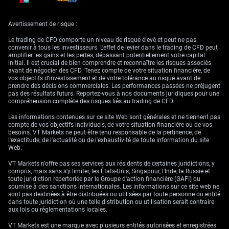
reste plus prudent. Un porte-parole du ministère du
Commerce a indiqué que des progrès avaient été réalisés,
tout en soulignant que « d’importantes divergences
Avertissement de risque :
subsistent sur des questions clés de propriété
intellectuelle » (brevets, droits d’auteur, marques). Cela
Le trading de CFD comporte un niveau de risque élevé et peut ne pas
convenir à tous les investisseurs. L'effet de levier dans le trading de CFD peut
signifie que le marché reste exposé à un risque de titre
amplifier les gains et les pertes, dépassant potentiellement votre capital
(headline risk : une annonce peut inverser rapidement le
initial. Il est crucial de bien comprendre et reconnaître les risques associés
sentiment), point à surveiller. Dans ce contexte
avant de négocier des CFD. Tenez compte de votre situation financière, de
prudemment haussier, les intervenants sur dérivés
vos objectifs d’investissement et de votre tolérance au risque avant de
prendre des décisions commerciales. Les performances passées ne préjugent
(produits dont la valeur dépend d’un actif, comme une
pas des résultats futurs. Reportez-vous à nos documents juridiques pour une
devise) peuvent envisager des options d’achat (call : droit
compréhension complète des risques liés au trading de CFD.
d’acheter à un prix fixé) à court terme sur le GBP/USD.
Cette approche permet de profiter d’une hausse tout en
Les informations contenues sur ce site Web sont générales et ne tiennent pas
compte de vos objectifs individuels, de votre situation financière ou de vos
limitant la perte au montant payé. Un spread haussier
besoins. VT Markets ne peut être tenu responsable de la pertinence, de
(bull call spread : acheter un call et en vendre un autre
l'exactitude, de l'actualité ou de l'exhaustivité de toute information du site
plus haut pour réduire le coût) visant 1,3000 peut aussi
Web.
diminuer la prime (prix de l’option) à payer.
VT Markets n'offre pas ses services aux résidents de certaines juridictions, y
Niveaux techniques et
compris, mais sans s'y limiter, les États-Unis, Singapour, l'Inde, la Russie et
toute juridiction répertoriée par le Groupe d'action financière (GAFI) ou
soumise à des sanctions internationales. Les informations sur ce site web ne
pistes de couverture
sont pas destinées à être distribuées ou utilisées par toute personne ou entité
dans toute juridiction où une telle distribution ou utilisation serait contraire
aux lois ou réglementations locales.
Ce climat de prise de risque est aussi soutenu par les
VT Markets est une marque avec plusieurs entités autorisées et enregistrées