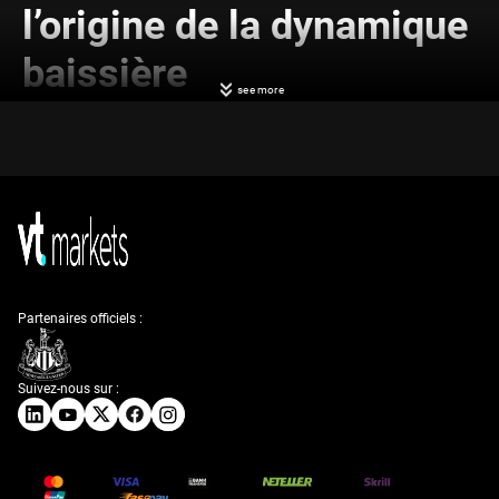
l’origine de la dynamique
baissière
see more
Nous observons un retournement net du GBP/USD après son incapacité
à se maintenir au-dessus de 1,3470. Ce rejet coïncide avec les dernières
données de PIB britannique, qui n’ont affiché qu’une croissance maigre
de 0,1 % le trimestre dernier, illustrant une économie atone. En
conséquence, la dynamique de court terme a clairement basculé du côté
baissier.
Compte tenu du risque accru de rupture sous 1,3390, nous envisageons
l’achat d’options de vente (puts). Un bear put spread — par exemple
acheter des puts 1,3400 et vendre des puts 1,3300 à échéance juillet —
constitue une façon à risque défini de se positionner sur ce mouvement.
Partenaires officiels :
Cette stratégie est favorisée par une divergence de politique monétaire
croissante, la Fed restant restrictive après la solide publication de la
semaine dernière des créations d’emplois non agricoles (NFP) à 225
000.
Suivez-nous sur :
Considérations de
stratégie et niveaux