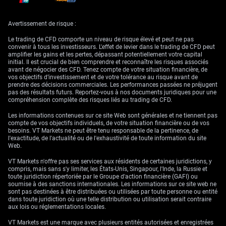
techniques clés
Avertissement de risque :
Le niveau de 1,3470 fait désormais office de plafond robuste, et nous
Le trading de CFD comporte un niveau de risque élevé et peut ne pas
voyons une opportunité de vente de prime dans cette zone. Un bear call
convenir à tous les investisseurs. L'effet de levier dans le trading de CFD peut
spread, avec un strike vendu autour de 1,3450, pourrait s’avérer pertinent
amplifier les gains et les pertes, dépassant potentiellement votre capital
tant que cette résistance tient. Cette lecture est étayée par les dernières
initial. Il est crucial de bien comprendre et reconnaître les risques associés
données d’inflation au Royaume-Uni qui, bien qu’en décélération à 3,1 %,
avant de négocier des CFD. Tenez compte de votre situation financière, de
restent insuffisantes pour contraindre la Banque d’Angleterre à adopter
vos objectifs d’investissement et de votre tolérance au risque avant de
une posture sensiblement plus offensive.
prendre des décisions commerciales. Les performances passées ne préjugent
pas des résultats futurs. Reportez-vous à nos documents juridiques pour une
compréhension complète des risques liés au trading de CFD.
La situation rappelle la période 2022-2023, lorsque les hausses
agressives de la Fed avaient dépassé celles de la Banque d’Angleterre,
entraînant une faiblesse marquée de la livre sterling. Dans ce contexte,
Les informations contenues sur ce site Web sont générales et ne tiennent pas
nous surveillons de près une clôture hebdomadaire sous le seuil
compte de vos objectifs individuels, de votre situation financière ou de vos
psychologique de 1,3300. Une cassure à ce niveau pourrait déclencher
besoins. VT Markets ne peut être tenu responsable de la pertinence, de
un mouvement baissier bien plus ample en direction de la zone des
l'exactitude, de l'actualité ou de l'exhaustivité de toute information du site
1,3000.
Web.
VT Markets n'offre pas ses services aux résidents de certaines juridictions, y
compris, mais sans s'y limiter, les États-Unis, Singapour, l'Inde, la Russie et
toute juridiction répertoriée par le Groupe d'action financière (GAFI) ou
soumise à des sanctions internationales. Les informations sur ce site web ne
sont pas destinées à être distribuées ou utilisées par toute personne ou entité
dans toute juridiction où une telle distribution ou utilisation serait contraire
aux lois ou réglementations locales.
VT Markets est une marque avec plusieurs entités autorisées et enregistrées