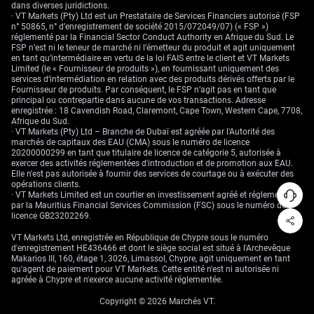
dans diverses juridictions.
· VT Markets (Pty) Ltd est un Prestataire de Services Financiers autorisé (FSP
n° 50865, n° d’enregistrement de société 2015/072049/07) (« FSP »)
réglementé par la Financial Sector Conduct Authority en Afrique du Sud. Le
FSP n’est ni le teneur de marché ni l’émetteur du produit et agit uniquement
en tant qu’intermédiaire en vertu de la loi FAIS entre le client et VT Markets
Limited (le « Fournisseur de produits »), en fournissant uniquement des
services d’intermédiation en relation avec des produits dérivés offerts par le
Fournisseur de produits. Par conséquent, le FSP n’agit pas en tant que
principal ou contrepartie dans aucune de vos transactions. Adresse
enregistrée : 18 Cavendish Road, Claremont, Cape Town, Western Cape, 7708,
Afrique du Sud.
· VT Markets (Pty) Ltd – Branche de Dubaï est agréée par l'Autorité des
marchés de capitaux des EAU (CMA) sous le numéro de licence
20200000299 en tant que titulaire de licence de catégorie 5, autorisée à
exercer des activités réglementées d'introduction et de promotion aux EAU.
Elle n'est pas autorisée à fournir des services de courtage ou à exécuter des
opérations clients.
· VT Markets Limited est un courtier en investissement agréé et réglementé
par la Mauritius Financial Services Commission (FSC) sous le numéro de
licence GB23202269.
VT Markets Ltd, enregistrée en République de Chypre sous le numéro
d'enregistrement HE436466 et dont le siège social est situé à l'Archevêque
Makarios III, 160, étage 1, 3026, Limassol, Chypre, agit uniquement en tant
qu'agent de paiement pour VT Markets. Cette entité n'est ni autorisée ni
agréée à Chypre et n'exerce aucune activité réglementée.
Copyright © 2026 Marchés VT.