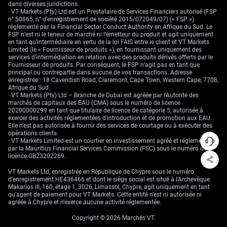
dans diverses juridictions.
· VT Markets (Pty) Ltd est un Prestataire de Services Financiers autorisé (FSP
n° 50865, n° d’enregistrement de société 2015/072049/07) (« FSP »)
réglementé par la Financial Sector Conduct Authority en Afrique du Sud. Le
FSP n’est ni le teneur de marché ni l’émetteur du produit et agit uniquement
en tant qu’intermédiaire en vertu de la loi FAIS entre le client et VT Markets
Limited (le « Fournisseur de produits »), en fournissant uniquement des
services d’intermédiation en relation avec des produits dérivés offerts par le
Fournisseur de produits. Par conséquent, le FSP n’agit pas en tant que
principal ou contrepartie dans aucune de vos transactions. Adresse
enregistrée : 18 Cavendish Road, Claremont, Cape Town, Western Cape, 7708,
Afrique du Sud.
· VT Markets (Pty) Ltd – Branche de Dubaï est agréée par l'Autorité des
marchés de capitaux des EAU (CMA) sous le numéro de licence
20200000299 en tant que titulaire de licence de catégorie 5, autorisée à
exercer des activités réglementées d'introduction et de promotion aux EAU.
Elle n'est pas autorisée à fournir des services de courtage ou à exécuter des
opérations clients.
· VT Markets Limited est un courtier en investissement agréé et réglementé
par la Mauritius Financial Services Commission (FSC) sous le numéro de
licence GB23202269.
VT Markets Ltd, enregistrée en République de Chypre sous le numéro
d'enregistrement HE436466 et dont le siège social est situé à l'Archevêque
Makarios III, 160, étage 1, 3026, Limassol, Chypre, agit uniquement en tant
qu'agent de paiement pour VT Markets. Cette entité n'est ni autorisée ni
agréée à Chypre et n'exerce aucune activité réglementée.
Copyright © 2026 Marchés VT.