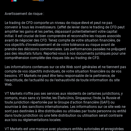
Compte tenu du vide politique, notre biais sur la livre est baissier face au
Avertissement de risque :
dollar américain. Nous recommandons l’achat d’options de vente (puts)
sur GBP/USD afin de tirer parti d’un nouvel affaiblissement tout en
Le trading de CFD comporte un niveau de risque élevé et peut ne pas
plafonnant le risque. Cette vue est étayée par la position délicate de la
convenir à tous les investisseurs. L'effet de levier dans le trading de CFD peut
Banque d’Angleterre, qui n’a vu l’inflation revenir à son objectif de 2%
amplifier les gains et les pertes, dépassant potentiellement votre capital
que récemment, après une longue lutte.
initial. Il est crucial de bien comprendre et reconnaître les risques associés
avant de négocier des CFD. Tenez compte de votre situation financière, de
Les données américaines de cette semaine sur les dépenses de
vos objectifs d’investissement et de votre tolérance au risque avant de
consommation personnelle (PCE) constitueront un catalyseur
prendre des décisions commerciales. Les performances passées ne préjugent
déterminant. De récents chiffres du Bureau of Economic Analysis ont
pas des résultats futurs. Reportez-vous à nos documents juridiques pour une
montré que le PCE sous-jacent reste tenace, évoluant autour de 2,8% sur
compréhension complète des risques liés au trading de CFD.
un an. Une nouvelle publication robuste soutiendrait le dollar et pourrait
facilement pousser le GBP/USD vers le seuil psychologique de 1,3000.
Les informations contenues sur ce site Web sont générales et ne tiennent pas
compte de vos objectifs individuels, de votre situation financière ou de vos
Nous devenons également plus prudents sur le cross GBP/JPY, très
besoins. VT Markets ne peut être tenu responsable de la pertinence, de
sensible aux variations de l’appétit pour le risque global. L’instabilité
l'exactitude, de l'actualité ou de l'exhaustivité de toute information du site
politique en Grande-Bretagne contraste avec la trajectoire lente mais
Web.
régulière de la Banque du Japon vers une normalisation de sa politique
monétaire. Cette divergence de politique rend attractif le fait de vendre
VT Markets n'offre pas ses services aux résidents de certaines juridictions, y
sur tout rebond de la paire.
compris, mais sans s'y limiter, les États-Unis, Singapour, l'Inde, la Russie et
toute juridiction répertoriée par le Groupe d'action financière (GAFI) ou
soumise à des sanctions internationales. Les informations sur ce site web ne
sont pas destinées à être distribuées ou utilisées par toute personne ou entité
dans toute juridiction où une telle distribution ou utilisation serait contraire
aux lois ou réglementations locales.
VT Markets est une marque avec plusieurs entités autorisées et enregistrées