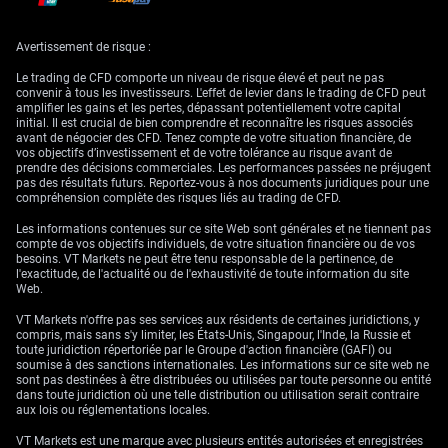
Avertissement de risque :
Pour ceux qui anticipent une poursuite de la hausse, nous jugeons que
l’achat d’options d’achat (calls) avec des prix d’exercice visant 220,00 et
Le trading de CFD comporte un niveau de risque élevé et peut ne pas
au-delà constitue une stratégie pertinente. Elle permet de tirer parti du
convenir à tous les investisseurs. L'effet de levier dans le trading de CFD peut
momentum haussier tout en plafonnant le risque maximal.
amplifier les gains et les pertes, dépassant potentiellement votre capital
Historiquement, une fois des résistances clés comme 216,60 franchies,
initial. Il est crucial de bien comprendre et reconnaître les risques associés
le mouvement vers les grands seuils psychologiques s’est souvent révélé
avant de négocier des CFD. Tenez compte de votre situation financière, de
rapide.
vos objectifs d’investissement et de votre tolérance au risque avant de
prendre des décisions commerciales. Les performances passées ne préjugent
Toutefois, le risque principal demeure une intervention des autorités
pas des résultats futurs. Reportez-vous à nos documents juridiques pour une
japonaises, d’autant plus que l’USD/JPY teste le niveau de 170,00. Nous
compréhension complète des risques liés au trading de CFD.
recommandons de couvrir les positions longues via l’achat d’options de
vente (puts) hors de la monnaie, avec un prix d’exercice proche de
Les informations contenues sur ce site Web sont générales et ne tiennent pas
l’ancienne zone de support des 215,00. Cette couverture offre un filet de
compte de vos objectifs individuels, de votre situation financière ou de vos
sécurité face à d’éventuels décrochages brusques provoqués par une
besoins. VT Markets ne peut être tenu responsable de la pertinence, de
action officielle de la Banque du Japon.
l'exactitude, de l'actualité ou de l'exhaustivité de toute information du site
Web.
La volatilité implicite sur la paire s’est hissée à 12,5 % pour les options à
un mois, reflétant la nervosité du marché quant à une potentielle
VT Markets n'offre pas ses services aux résidents de certaines juridictions, y
intervention. Dans ce contexte, des stratégies telles que les bull call
compris, mais sans s'y limiter, les États-Unis, Singapour, l'Inde, la Russie et
spreads peuvent s’avérer attrayantes, car elles réduisent le coût initial
toute juridiction répertoriée par le Groupe d'action financière (GAFI) ou
des options tout en permettant de profiter d’une poursuite de la
soumise à des sanctions internationales. Les informations sur ce site web ne
progression, régulière et graduelle. Vendre des puts ou des calls non
sont pas destinées à être distribuées ou utilisées par toute personne ou entité
couverts est extrêmement risqué dans cet environnement.
dans toute juridiction où une telle distribution ou utilisation serait contraire
aux lois ou réglementations locales.
VT Markets est une marque avec plusieurs entités autorisées et enregistrées