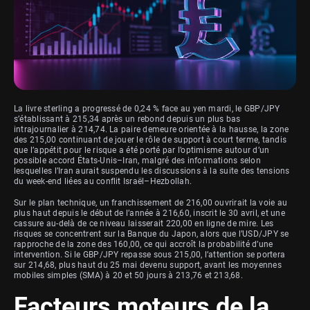
La livre sterling a progressé de 0,24 % face au yen mardi, le GBP/JPY
s’établissant à 215,34 après un rebond depuis un plus bas
intrajournalier à 214,74. La paire demeure orientée à la hausse, la zone
des 215,00 continuant de jouer le rôle de support à court terme, tandis
que l’appétit pour le risque a été porté par l’optimisme autour d’un
possible accord États-Unis–Iran, malgré des informations selon
lesquelles l’Iran aurait suspendu les discussions à la suite des tensions
du week-end liées au conflit Israël–Hezbollah.
Sur le plan technique, un franchissement de 216,00 ouvrirait la voie au
plus haut depuis le début de l’année à 216,60, inscrit le 30 avril, et une
cassure au-delà de ce niveau laisserait 220,00 en ligne de mire. Les
risques se concentrent sur la Banque du Japon, alors que l’USD/JPY se
rapproche de la zone des 160,00, ce qui accroît la probabilité d’une
intervention. Si le GBP/JPY repasse sous 215,00, l’attention se portera
sur 214,68, plus haut du 25 mai devenu support, avant les moyennes
mobiles simples (SMA) à 20 et 50 jours à 213,76 et 213,68.
Facteurs moteurs de la