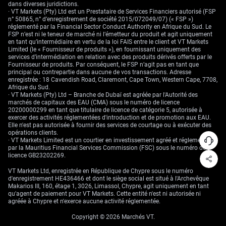
dans diverses juridictions.
· VT Markets (Pty) Ltd est un Prestataire de Services Financiers autorisé (FSP
n° 50865, n° d’enregistrement de société 2015/072049/07) (« FSP »)
réglementé par la Financial Sector Conduct Authority en Afrique du Sud. Le
FSP n’est ni le teneur de marché ni l’émetteur du produit et agit uniquement
en tant qu’intermédiaire en vertu de la loi FAIS entre le client et VT Markets
Limited (le « Fournisseur de produits »), en fournissant uniquement des
services d’intermédiation en relation avec des produits dérivés offerts par le
Fournisseur de produits. Par conséquent, le FSP n’agit pas en tant que
principal ou contrepartie dans aucune de vos transactions. Adresse
enregistrée : 18 Cavendish Road, Claremont, Cape Town, Western Cape, 7708,
Afrique du Sud.
· VT Markets (Pty) Ltd – Branche de Dubaï est agréée par l'Autorité des
marchés de capitaux des EAU (CMA) sous le numéro de licence
20200000299 en tant que titulaire de licence de catégorie 5, autorisée à
exercer des activités réglementées d'introduction et de promotion aux EAU.
Elle n'est pas autorisée à fournir des services de courtage ou à exécuter des
opérations clients.
· VT Markets Limited est un courtier en investissement agréé et réglementé
par la Mauritius Financial Services Commission (FSC) sous le numéro de
licence GB23202269.
VT Markets Ltd, enregistrée en République de Chypre sous le numéro
d'enregistrement HE436466 et dont le siège social est situé à l'Archevêque
Makarios III, 160, étage 1, 3026, Limassol, Chypre, agit uniquement en tant
qu'agent de paiement pour VT Markets. Cette entité n'est ni autorisée ni
agréée à Chypre et n'exerce aucune activité réglementée.
Copyright © 2026 Marchés VT.