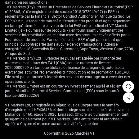
dans diverses juridictions.
· VT Markets (Pty) Ltd est un Prestataire de Services Financiers autorisé (FSP
n° 50865, n° d’enregistrement de société 2015/072049/07) (« FSP »)
réglementé par la Financial Sector Conduct Authority en Afrique du Sud. Le
FSP n’est ni le teneur de marché ni l’émetteur du produit et agit uniquement
en tant qu’intermédiaire en vertu de la loi FAIS entre le client et VT Markets
Limited (le « Fournisseur de produits »), en fournissant uniquement des
services d’intermédiation en relation avec des produits dérivés offerts par le
Fournisseur de produits. Par conséquent, le FSP n’agit pas en tant que
principal ou contrepartie dans aucune de vos transactions. Adresse
enregistrée : 18 Cavendish Road, Claremont, Cape Town, Western Cape, 7708,
Afrique du Sud.
· VT Markets (Pty) Ltd – Branche de Dubaï est agréée par l'Autorité des
marchés de capitaux des EAU (CMA) sous le numéro de licence
20200000299 en tant que titulaire de licence de catégorie 5, autorisée à
exercer des activités réglementées d'introduction et de promotion aux EAU.
Elle n'est pas autorisée à fournir des services de courtage ou à exécuter des
opérations clients.
· VT Markets Limited est un courtier en investissement agréé et réglementé
par la Mauritius Financial Services Commission (FSC) sous le numéro de
licence GB23202269.
VT Markets Ltd, enregistrée en République de Chypre sous le numéro
d'enregistrement HE436466 et dont le siège social est situé à l'Archevêque
Makarios III, 160, étage 1, 3026, Limassol, Chypre, agit uniquement en tant
qu'agent de paiement pour VT Markets. Cette entité n'est ni autorisée ni
agréée à Chypre et n'exerce aucune activité réglementée.
Copyright © 2026 Marchés VT.