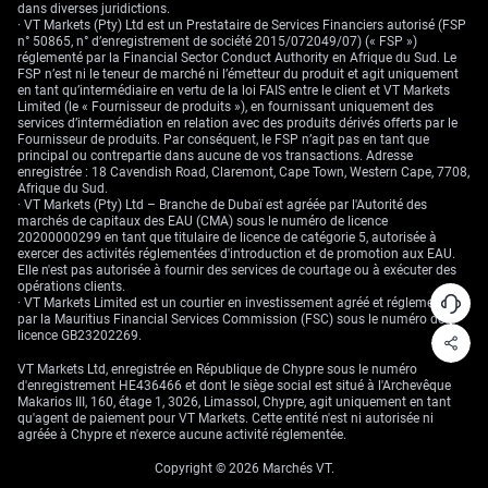
dans diverses juridictions.
· VT Markets (Pty) Ltd est un Prestataire de Services Financiers autorisé (FSP
n° 50865, n° d’enregistrement de société 2015/072049/07) (« FSP »)
réglementé par la Financial Sector Conduct Authority en Afrique du Sud. Le
FSP n’est ni le teneur de marché ni l’émetteur du produit et agit uniquement
en tant qu’intermédiaire en vertu de la loi FAIS entre le client et VT Markets
Limited (le « Fournisseur de produits »), en fournissant uniquement des
services d’intermédiation en relation avec des produits dérivés offerts par le
Fournisseur de produits. Par conséquent, le FSP n’agit pas en tant que
principal ou contrepartie dans aucune de vos transactions. Adresse
enregistrée : 18 Cavendish Road, Claremont, Cape Town, Western Cape, 7708,
Afrique du Sud.
· VT Markets (Pty) Ltd – Branche de Dubaï est agréée par l'Autorité des
marchés de capitaux des EAU (CMA) sous le numéro de licence
20200000299 en tant que titulaire de licence de catégorie 5, autorisée à
exercer des activités réglementées d'introduction et de promotion aux EAU.
Elle n'est pas autorisée à fournir des services de courtage ou à exécuter des
opérations clients.
· VT Markets Limited est un courtier en investissement agréé et réglementé
par la Mauritius Financial Services Commission (FSC) sous le numéro de
licence GB23202269.
VT Markets Ltd, enregistrée en République de Chypre sous le numéro
d'enregistrement HE436466 et dont le siège social est situé à l'Archevêque
Makarios III, 160, étage 1, 3026, Limassol, Chypre, agit uniquement en tant
qu'agent de paiement pour VT Markets. Cette entité n'est ni autorisée ni
agréée à Chypre et n'exerce aucune activité réglementée.
Copyright © 2026 Marchés VT.