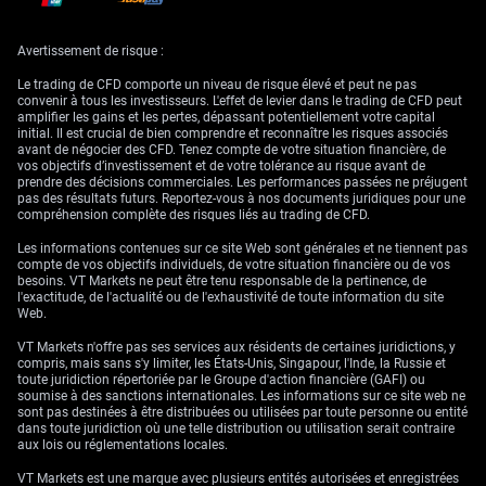
Ce type de consolidation rappelle la configuration observée au
quatrième trimestre 2024, lorsque la paire a évolué pendant plusieurs
semaines dans un couloir étroit d’environ 200 pips. À cette période, la
Avertissement de risque :
volatilité implicite était faible, rendant des stratégies telles que la vente
de strangles ou les iron condors particulièrement efficaces. Nous
pourrions aujourd’hui entrer dans un environnement similaire, où
Le trading de CFD comporte un niveau de risque élevé et peut ne pas
l’objectif principal consiste à profiter de l’absence de directionnalité.
convenir à tous les investisseurs. L'effet de levier dans le trading de CFD peut
amplifier les gains et les pertes, dépassant potentiellement votre capital
initial. Il est crucial de bien comprendre et reconnaître les risques associés
avant de négocier des CFD. Tenez compte de votre situation financière, de
vos objectifs d’investissement et de votre tolérance au risque avant de
prendre des décisions commerciales. Les performances passées ne préjugent
pas des résultats futurs. Reportez-vous à nos documents juridiques pour une
compréhension complète des risques liés au trading de CFD.
Les informations contenues sur ce site Web sont générales et ne tiennent pas
compte de vos objectifs individuels, de votre situation financière ou de vos
besoins. VT Markets ne peut être tenu responsable de la pertinence, de
l'exactitude, de l'actualité ou de l'exhaustivité de toute information du site
Web.
VT Markets n'offre pas ses services aux résidents de certaines juridictions, y
compris, mais sans s'y limiter, les États-Unis, Singapour, l'Inde, la Russie et
toute juridiction répertoriée par le Groupe d'action financière (GAFI) ou
soumise à des sanctions internationales. Les informations sur ce site web ne
sont pas destinées à être distribuées ou utilisées par toute personne ou entité
dans toute juridiction où une telle distribution ou utilisation serait contraire
aux lois ou réglementations locales.
VT Markets est une marque avec plusieurs entités autorisées et enregistrées