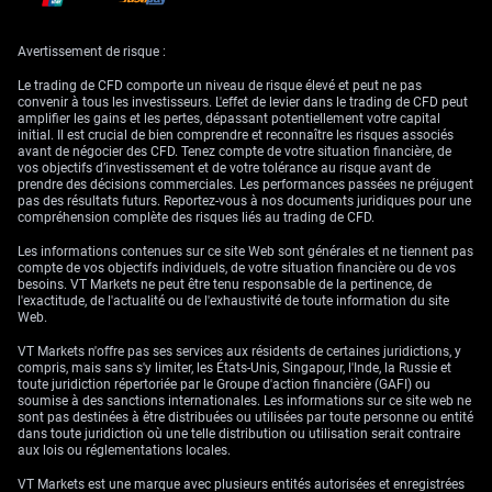
Données clés, stratégies
Avertissement de risque :
et niveaux techniques
Le trading de CFD comporte un niveau de risque élevé et peut ne pas
convenir à tous les investisseurs. L'effet de levier dans le trading de CFD peut
amplifier les gains et les pertes, dépassant potentiellement votre capital
initial. Il est crucial de bien comprendre et reconnaître les risques associés
Tous les regards se tournent désormais vers les chiffres du PCE
avant de négocier des CFD. Tenez compte de votre situation financière, de
américain attendus ce jeudi. La Réserve fédérale suit de près cette
vos objectifs d’investissement et de votre tolérance au risque avant de
métrique d’inflation, et le consensus table sur une progression de 2,8 %
prendre des décisions commerciales. Les performances passées ne préjugent
en glissement annuel. Une publication plus élevée qu’anticipé
pas des résultats futurs. Reportez-vous à nos documents juridiques pour une
soutiendrait probablement le dollar et pèserait sur le GBP/USD, en
compréhension complète des risques liés au trading de CFD.
renforçant la pression sur la Fed pour maintenir un biais hawkish.
Les informations contenues sur ce site Web sont générales et ne tiennent pas
Compte tenu de l’incertitude, nous étudions des stratégies options pour
compte de vos objectifs individuels, de votre situation financière ou de vos
gérer le risque et exprimer une vision baissière sur la livre. La récente
besoins. VT Markets ne peut être tenu responsable de la pertinence, de
hausse de la volatilité implicite à un mois sur le GBP/USD à 8,7 % rend la
l'exactitude, de l'actualité ou de l'exhaustivité de toute information du site
vente de prime moins attractive ; nous privilégions donc l’achat de puts
Web.
avec un prix d’exercice inférieur à 1,3400. Cela offre un moyen clair, à
risque défini, de tirer parti d’un potentiel repli.
VT Markets n'offre pas ses services aux résidents de certaines juridictions, y
compris, mais sans s'y limiter, les États-Unis, Singapour, l'Inde, la Russie et
D’un point de vue technique, la paire peine à repasser au-dessus de
toute juridiction répertoriée par le Groupe d'action financière (GAFI) ou
l’EMA 20 jours à 1,3470, que nous considérons comme un niveau de
soumise à des sanctions internationales. Les informations sur ce site web ne
résistance critique. Tant que les cours restent sous ce seuil, la voie de
sont pas destinées à être distribuées ou utilisées par toute personne ou entité
moindre résistance demeure orientée à la baisse. Une cassure confirmée
dans toute juridiction où une telle distribution ou utilisation serait contraire
sous le récent plus bas à 1,3434 ouvrirait la voie à un glissement vers le
aux lois ou réglementations locales.
prochain support majeur autour de 1,3333.
VT Markets est une marque avec plusieurs entités autorisées et enregistrées
Cet environnement rappelle celui de fin 2022, lorsque la divergence des