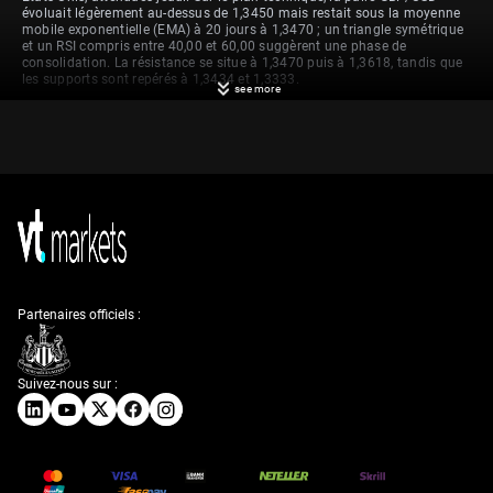
évoluait légèrement au-dessus de 1,3450 mais restait sous la moyenne
mobile exponentielle (EMA) à 20 jours à 1,3470 ; un triangle symétrique
et un RSI compris entre 40,00 et 60,00 suggèrent une phase de
consolidation. La résistance se situe à 1,3470 puis à 1,3618, tandis que
les supports sont repérés à 1,3434 et 1,3333.
see more
Tensions géopolitiques
et sentiment de marché
Nous constatons que la paire GBP/USD est pénalisée par le risque
géopolitique, le fragile cessez-le-feu entre les États-Unis et l’Iran incitant
les traders à privilégier la sécurité du dollar américain. Cet appétit pour
le risque en berne (« risk-off ») prend actuellement le pas sur les autres
facteurs de marché. Dans les semaines à venir, ces tensions devraient
Partenaires officiels :
largement dicter les mouvements de change à court terme.
La faiblesse de la livre s’explique aussi par des facteurs domestiques au
Royaume-Uni, la baisse des rendements des gilts signalant un
Suivez-nous sur :
affaiblissement de la confiance dans une hausse prochaine des taux de
la Banque d’Angleterre. Le repli du 10 ans à un plus bas d’un mois à 4,82
% constitue, selon nous, un indicateur baissier clé. Cela fait suite aux
récentes données d’inflation britannique montrant un ralentissement du
CPI à 2,9 %, en deçà des attentes, laissant à la BoE la marge pour rester
en statu quo.