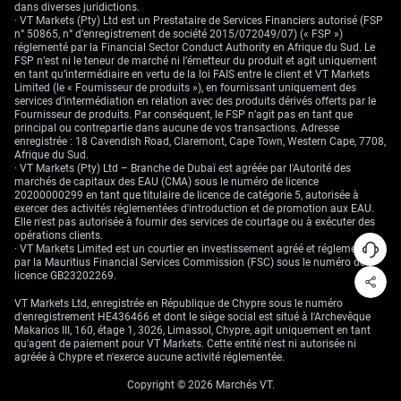
dans diverses juridictions.
politiques des banques centrales et les événements géopolitiques
· VT Markets (Pty) Ltd est un Prestataire de Services Financiers autorisé (FSP
avaient engendré des tendances durables sur les grandes paires de
n° 50865, n° d’enregistrement de société 2015/072049/07) (« FSP »)
devises. Historiquement, les périodes de fortes tensions au Moyen-Orient
réglementé par la Financial Sector Conduct Authority en Afrique du Sud. Le
se sont régulièrement traduites par un renforcement du dollar. Nous
FSP n’est ni le teneur de marché ni l’émetteur du produit et agit uniquement
devons donc être positionnés en conséquence si la situation
en tant qu’intermédiaire en vertu de la loi FAIS entre le client et VT Markets
diplomatique entre les États-Unis et l’Iran devait encore se dégrader.
Limited (le « Fournisseur de produits »), en fournissant uniquement des
services d’intermédiation en relation avec des produits dérivés offerts par le
Fournisseur de produits. Par conséquent, le FSP n’agit pas en tant que
principal ou contrepartie dans aucune de vos transactions. Adresse
enregistrée : 18 Cavendish Road, Claremont, Cape Town, Western Cape, 7708,
Afrique du Sud.
· VT Markets (Pty) Ltd – Branche de Dubaï est agréée par l'Autorité des
marchés de capitaux des EAU (CMA) sous le numéro de licence
20200000299 en tant que titulaire de licence de catégorie 5, autorisée à
exercer des activités réglementées d'introduction et de promotion aux EAU.
Elle n'est pas autorisée à fournir des services de courtage ou à exécuter des
opérations clients.
· VT Markets Limited est un courtier en investissement agréé et réglementé
par la Mauritius Financial Services Commission (FSC) sous le numéro de
licence GB23202269.
VT Markets Ltd, enregistrée en République de Chypre sous le numéro
d'enregistrement HE436466 et dont le siège social est situé à l'Archevêque
Makarios III, 160, étage 1, 3026, Limassol, Chypre, agit uniquement en tant
qu'agent de paiement pour VT Markets. Cette entité n'est ni autorisée ni
agréée à Chypre et n'exerce aucune activité réglementée.
Copyright © 2026 Marchés VT.