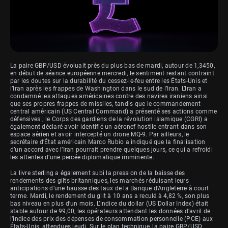
La paire GBP/USD évoluait près du plus bas de mardi, autour de 1,3450,
en début de séance européenne mercredi, le sentiment restant contraint
par les doutes sur la durabilité du cessez-le-feu entre les États-Unis et
l’Iran après les frappes de Washington dans le sud de l’Iran. L’Iran a
condamné les attaques américaines contre des navires iraniens ainsi
que ses propres frappes de missiles, tandis que le commandement
central américain (US Central Command) a présenté ses actions comme
défensives ; le Corps des gardiens de la révolution islamique (CGRI) a
également déclaré avoir identifié un aéronef hostile entrant dans son
espace aérien et avoir intercepté un drone MQ-9. Par ailleurs, le
secrétaire d’État américain Marco Rubio a indiqué que la finalisation
d’un accord avec l’Iran pourrait prendre quelques jours, ce qui a refroidi
les attentes d’une percée diplomatique imminente.
La livre sterling a également subi la pression de la baisse des
rendements des gilts britanniques, les marchés réduisant leurs
anticipations d’une hausse des taux de la Banque d’Angleterre à court
terme. Mardi, le rendement du gilt à 10 ans a reculé à 4,82 %, son plus
bas niveau en plus d’un mois. L’indice du dollar (US Dollar Index) était
stable autour de 99,00, les opérateurs attendant les données d’avril de
l’indice des prix des dépenses de consommation personnelle (PCE) aux
États-Unis, attendues jeudi. Sur le plan technique, la paire GBP/USD