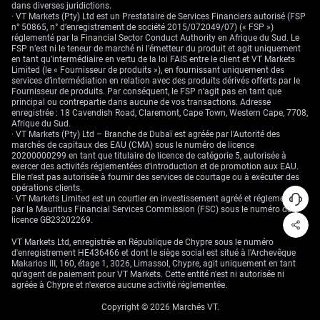
dans diverses juridictions.
· VT Markets (Pty) Ltd est un Prestataire de Services Financiers autorisé (FSP
n° 50865, n° d’enregistrement de société 2015/072049/07) (« FSP »)
réglementé par la Financial Sector Conduct Authority en Afrique du Sud. Le
FSP n’est ni le teneur de marché ni l’émetteur du produit et agit uniquement
en tant qu’intermédiaire en vertu de la loi FAIS entre le client et VT Markets
Limited (le « Fournisseur de produits »), en fournissant uniquement des
services d’intermédiation en relation avec des produits dérivés offerts par le
Fournisseur de produits. Par conséquent, le FSP n’agit pas en tant que
principal ou contrepartie dans aucune de vos transactions. Adresse
enregistrée : 18 Cavendish Road, Claremont, Cape Town, Western Cape, 7708,
Afrique du Sud.
· VT Markets (Pty) Ltd – Branche de Dubaï est agréée par l'Autorité des
marchés de capitaux des EAU (CMA) sous le numéro de licence
20200000299 en tant que titulaire de licence de catégorie 5, autorisée à
exercer des activités réglementées d'introduction et de promotion aux EAU.
Elle n'est pas autorisée à fournir des services de courtage ou à exécuter des
opérations clients.
· VT Markets Limited est un courtier en investissement agréé et réglementé
par la Mauritius Financial Services Commission (FSC) sous le numéro de
licence GB23202269.
VT Markets Ltd, enregistrée en République de Chypre sous le numéro
d'enregistrement HE436466 et dont le siège social est situé à l'Archevêque
Makarios III, 160, étage 1, 3026, Limassol, Chypre, agit uniquement en tant
qu'agent de paiement pour VT Markets. Cette entité n'est ni autorisée ni
agréée à Chypre et n'exerce aucune activité réglementée.
Copyright © 2026 Marchés VT.