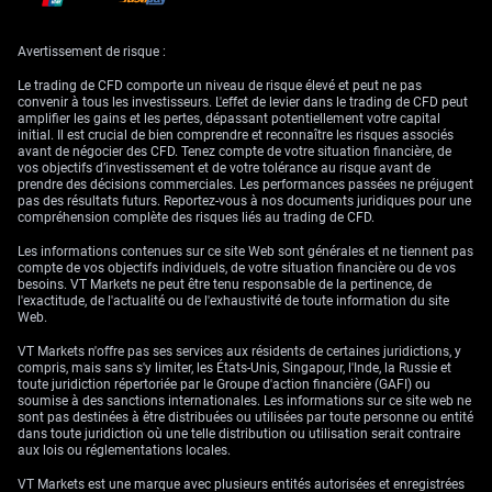
expansion similaire de M2 avait précédé un cycle de relèvements de taux
agressif. Les traders devraient envisager des stratégies profitant d’une
hausse des taux courts, comme la vente de contrats à terme sur
Avertissement de risque :
obligations du Trésor coréen (KTB).
Le trading de CFD comporte un niveau de risque élevé et peut ne pas
Pour l’indice actions KOSPI 200, cet environnement crée une incertitude
convenir à tous les investisseurs. L'effet de levier dans le trading de CFD peut
importante. Si une liquidité abondante peut d’abord soutenir les cours,
amplifier les gains et les pertes, dépassant potentiellement votre capital
la perspective d’un durcissement monétaire représente un risque majeur.
initial. Il est crucial de bien comprendre et reconnaître les risques associés
Nous pensons que cette tension alimentera la volatilité, rendant des
avant de négocier des CFD. Tenez compte de votre situation financière, de
positions longues sur les contrats à terme V-KOSPI attractives.
vos objectifs d’investissement et de votre tolérance au risque avant de
prendre des décisions commerciales. Les performances passées ne préjugent
pas des résultats futurs. Reportez-vous à nos documents juridiques pour une
compréhension complète des risques liés au trading de CFD.
Les informations contenues sur ce site Web sont générales et ne tiennent pas
compte de vos objectifs individuels, de votre situation financière ou de vos
besoins. VT Markets ne peut être tenu responsable de la pertinence, de
l'exactitude, de l'actualité ou de l'exhaustivité de toute information du site
Web.
VT Markets n'offre pas ses services aux résidents de certaines juridictions, y
compris, mais sans s'y limiter, les États-Unis, Singapour, l'Inde, la Russie et
toute juridiction répertoriée par le Groupe d'action financière (GAFI) ou
soumise à des sanctions internationales. Les informations sur ce site web ne
sont pas destinées à être distribuées ou utilisées par toute personne ou entité
dans toute juridiction où une telle distribution ou utilisation serait contraire
aux lois ou réglementations locales.
VT Markets est une marque avec plusieurs entités autorisées et enregistrées