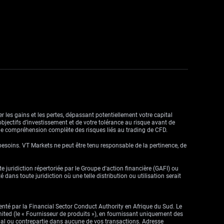
r les gains et les pertes, dépassant potentiellement votre capital
objectifs d’investissement et de votre tolérance au risque avant de
ne compréhension complète des risques liés au trading de CFD.
besoins. VT Markets ne peut être tenu responsable de la pertinence, de
ute juridiction répertoriée par le Groupe d'action financière (GAFI) ou
dans toute juridiction où une telle distribution ou utilisation serait
enté par la Financial Sector Conduct Authority en Afrique du Sud. Le
imited (le « Fournisseur de produits »), en fournissant uniquement des
cipal ou contrepartie dans aucune de vos transactions. Adresse