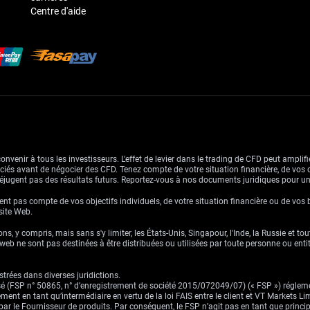
Centre d'aide
venir à tous les investisseurs. L'effet de levier dans le trading de CFD peut amplifie
ssociés avant de négocier des CFD. Tenez compte de votre situation financière, de vos 
jugent pas des résultats futurs. Reportez-vous à nos documents juridiques pour u
nt pas compte de vos objectifs individuels, de votre situation financière ou de vos 
 site Web.
ns, y compris, mais sans s'y limiter, les États-Unis, Singapour, l'Inde, la Russie et to
eb ne sont pas destinées à être distribuées ou utilisées par toute personne ou entité 
trées dans diverses juridictions.
risé (FSP n° 50865, n° d’enregistrement de société 2015/072049/07) (« FSP ») réglem
ement en tant qu’intermédiaire en vertu de la loi FAIS entre le client et VT Markets L
s par le Fournisseur de produits. Par conséquent, le FSP n’agit pas en tant que prin