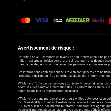
Avertissement de risque :
Le trading de CFD comporte un niveau de risque élevé et peut ne pas con
initial. Il est crucial de bien comprendre et reconnaître les risques a
prendre des décisions commerciales. Les performances passées ne pré
Les informations contenues sur ce site Web sont générales et ne tienne
l'exactitude, de l'actualité ou de l'exhaustivité de toute information du
VT Markets n'offre pas ses services aux résidents de certaines juridictio
soumise à des sanctions internationales. Les informations sur ce site w
contraire aux lois ou réglementations locales.
VT Markets est une marque avec plusieurs entités autorisées et enregis
· VT Markets (Pty) Ltd est un Prestataire de Services Financiers auto
FSP n’est ni le teneur de marché ni l’émetteur du produit et agit uniqu
services d’intermédiation en relation avec des produits dérivés offert