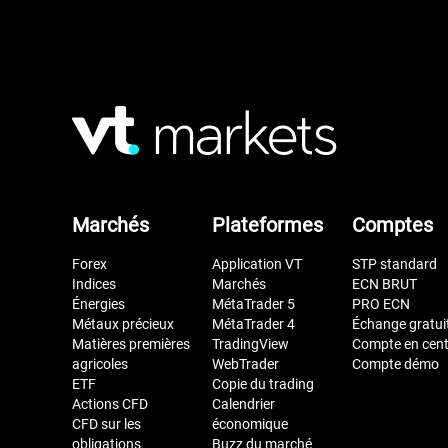
Marchés
Plateformes
Comptes
Forex
Application VT
STP standard
Indices
Marchés
ECN BRUT
Énergies
MétaTrader 5
PRO ECN
Métaux précieux
MétaTrader 4
Échange gratui
Matières premières
TradingView
Compte en cen
agricoles
WebTrader
Compte démo
ETF
Copie du trading
Actions CFD
Calendrier
CFD sur les
économique
obligations
Buzz du marché