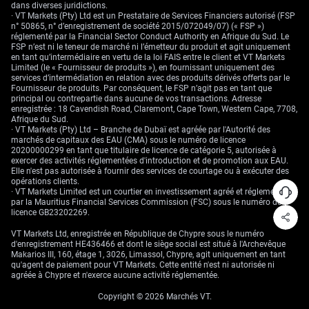
dans diverses juridictions.
· VT Markets (Pty) Ltd est un Prestataire de Services Financiers autorisé (FSP
n° 50865, n° d’enregistrement de société 2015/072049/07) (« FSP »)
réglementé par la Financial Sector Conduct Authority en Afrique du Sud. Le
FSP n’est ni le teneur de marché ni l’émetteur du produit et agit uniquement
en tant qu’intermédiaire en vertu de la loi FAIS entre le client et VT Markets
Limited (le « Fournisseur de produits »), en fournissant uniquement des
services d’intermédiation en relation avec des produits dérivés offerts par le
Fournisseur de produits. Par conséquent, le FSP n’agit pas en tant que
principal ou contrepartie dans aucune de vos transactions. Adresse
enregistrée : 18 Cavendish Road, Claremont, Cape Town, Western Cape, 7708,
Afrique du Sud.
· VT Markets (Pty) Ltd – Branche de Dubaï est agréée par l'Autorité des
marchés de capitaux des EAU (CMA) sous le numéro de licence
20200000299 en tant que titulaire de licence de catégorie 5, autorisée à
exercer des activités réglementées d'introduction et de promotion aux EAU.
Elle n'est pas autorisée à fournir des services de courtage ou à exécuter des
opérations clients.
· VT Markets Limited est un courtier en investissement agréé et réglementé
par la Mauritius Financial Services Commission (FSC) sous le numéro de
licence GB23202269.
VT Markets Ltd, enregistrée en République de Chypre sous le numéro
d'enregistrement HE436466 et dont le siège social est situé à l'Archevêque
Makarios III, 160, étage 1, 3026, Limassol, Chypre, agit uniquement en tant
qu'agent de paiement pour VT Markets. Cette entité n'est ni autorisée ni
agréée à Chypre et n'exerce aucune activité réglementée.
Copyright © 2026 Marchés VT.