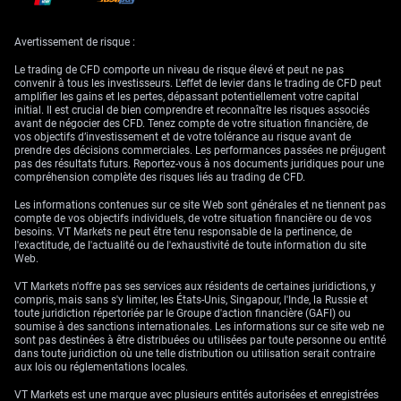
Dans ce contexte, notre priorité immédiate doit être la gestion du risque
et le positionnement face à un pic de volatilité. Nous achetons des
Avertissement de risque :
options de vente (puts) USD/JPY à courte échéance, hors de la monnaie,
afin de nous couvrir contre une baisse soudaine. La volatilité implicite à
Le trading de CFD comporte un niveau de risque élevé et peut ne pas
un mois est déjà passée de 9% à plus de 11,5% au cours des dernières
convenir à tous les investisseurs. L'effet de levier dans le trading de CFD peut
semaines, et nous anticipons la poursuite de cette tendance à mesure
amplifier les gains et les pertes, dépassant potentiellement votre capital
que les avertissements verbaux se renforcent.
initial. Il est crucial de bien comprendre et reconnaître les risques associés
avant de négocier des CFD. Tenez compte de votre situation financière, de
Les dernières données du CFTC montrent que les positions spéculatives
vos objectifs d’investissement et de votre tolérance au risque avant de
nettes restent extrêmement importantes contre le yen, proches de
prendre des décisions commerciales. Les performances passées ne préjugent
135.000 contrats. Ce positionnement consensuel est très vulnérable à
pas des résultats futurs. Reportez-vous à nos documents juridiques pour une
un « short squeeze ». Toute intervention directe déclencherait une vague
compréhension complète des risques liés au trading de CFD.
d’achats, ces positions étant contraintes de se déboucler, ce qui
amplifierait le mouvement initial de hausse du yen.
Les informations contenues sur ce site Web sont générales et ne tiennent pas
compte de vos objectifs individuels, de votre situation financière ou de vos
Vendre la volatilité à ces niveaux en émettant des calls USD/JPY à
besoins. VT Markets ne peut être tenu responsable de la pertinence, de
découvert constitue une stratégie extrêmement dangereuse à ce stade.
l'exactitude, de l'actualité ou de l'exhaustivité de toute information du site
Le risque d’une perte soudaine et potentiellement illimitée en cas
Web.
d’intervention l’emporte largement sur la prime perçue. Nous privilégions
des stratégies à risque borné, comme les spreads de puts, afin de se
VT Markets n'offre pas ses services aux résidents de certaines juridictions, y
positionner plus prudemment sur un repli potentiel de la paire.
compris, mais sans s'y limiter, les États-Unis, Singapour, l'Inde, la Russie et
toute juridiction répertoriée par le Groupe d'action financière (GAFI) ou
soumise à des sanctions internationales. Les informations sur ce site web ne
sont pas destinées à être distribuées ou utilisées par toute personne ou entité
dans toute juridiction où une telle distribution ou utilisation serait contraire
aux lois ou réglementations locales.
VT Markets est une marque avec plusieurs entités autorisées et enregistrées