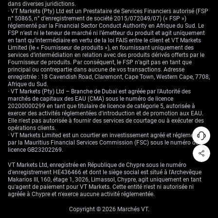
dans diverses juridictions.
· VT Markets (Pty) Ltd est un Prestataire de Services Financiers autorisé (FSP
n° 50865, n° d’enregistrement de société 2015/072049/07) (« FSP »)
réglementé par la Financial Sector Conduct Authority en Afrique du Sud. Le
FSP n’est ni le teneur de marché ni l’émetteur du produit et agit uniquement
en tant qu’intermédiaire en vertu de la loi FAIS entre le client et VT Markets
Limited (le « Fournisseur de produits »), en fournissant uniquement des
services d’intermédiation en relation avec des produits dérivés offerts par le
Fournisseur de produits. Par conséquent, le FSP n’agit pas en tant que
principal ou contrepartie dans aucune de vos transactions. Adresse
enregistrée : 18 Cavendish Road, Claremont, Cape Town, Western Cape, 7708,
Afrique du Sud.
· VT Markets (Pty) Ltd – Branche de Dubaï est agréée par l'Autorité des
marchés de capitaux des EAU (CMA) sous le numéro de licence
20200000299 en tant que titulaire de licence de catégorie 5, autorisée à
exercer des activités réglementées d'introduction et de promotion aux EAU.
Elle n'est pas autorisée à fournir des services de courtage ou à exécuter des
opérations clients.
· VT Markets Limited est un courtier en investissement agréé et réglementé
par la Mauritius Financial Services Commission (FSC) sous le numéro de
licence GB23202269.
VT Markets Ltd, enregistrée en République de Chypre sous le numéro
d'enregistrement HE436466 et dont le siège social est situé à l'Archevêque
Makarios III, 160, étage 1, 3026, Limassol, Chypre, agit uniquement en tant
qu'agent de paiement pour VT Markets. Cette entité n'est ni autorisée ni
agréée à Chypre et n'exerce aucune activité réglementée.
Copyright © 2026 Marchés VT.