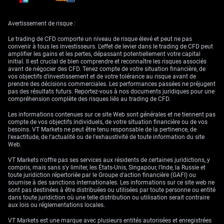
Avertissement de risque :
De l’autre côté de l’Atlantique, nous anticipons que la BCE poursuivra
son cycle d’assouplissement. Les dernières données PMI manufacturier
Le trading de CFD comporte un niveau de risque élevé et peut ne pas
de la zone euro se sont établies à un décevant 48,2, signalant une
convenir à tous les investisseurs. L'effet de levier dans le trading de CFD peut
contraction de l’activité et donnant à la BCE davantage de raisons de
amplifier les gains et les pertes, dépassant potentiellement votre capital
réduire encore ses taux. Cette divergence de politique monétaire avec la
initial. Il est crucial de bien comprendre et reconnaître les risques associés
Fed constitue un facteur clé de pression sur l’EUR/USD.
avant de négocier des CFD. Tenez compte de votre situation financière, de
vos objectifs d’investissement et de votre tolérance au risque avant de
Au vu de ces perspectives, nous envisageons des stratégies qui profitent
prendre des décisions commerciales. Les performances passées ne préjugent
d’un repli de l’EUR/USD, ou à tout le moins d’un potentiel de hausse
pas des résultats futurs. Reportez-vous à nos documents juridiques pour une
limité. L’achat d’options de vente (puts) sur l’euro peut constituer un
compréhension complète des risques liés au trading de CFD.
moyen efficace de se positionner en vue d’un mouvement vers le niveau
de 1,0600 dans les prochaines semaines. La hausse du risque
Les informations contenues sur ce site Web sont générales et ne tiennent pas
géopolitique a également accru la volatilité implicite, rendant les options
compte de vos objectifs individuels, de votre situation financière ou de vos
utiles pour encadrer le risque dans ce marché incertain.
besoins. VT Markets ne peut être tenu responsable de la pertinence, de
l'exactitude, de l'actualité ou de l'exhaustivité de toute information du site
Web.
VT Markets n'offre pas ses services aux résidents de certaines juridictions, y
compris, mais sans s'y limiter, les États-Unis, Singapour, l'Inde, la Russie et
toute juridiction répertoriée par le Groupe d'action financière (GAFI) ou
soumise à des sanctions internationales. Les informations sur ce site web ne
sont pas destinées à être distribuées ou utilisées par toute personne ou entité
dans toute juridiction où une telle distribution ou utilisation serait contraire
aux lois ou réglementations locales.
VT Markets est une marque avec plusieurs entités autorisées et enregistrées