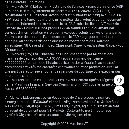
L’écart entre la Fed et la **Banque centrale européenne
dans diverses juridictions.
· VT Markets (Pty) Ltd est un Prestataire de Services Financiers autorisé (FSP
(BCE)**, alors que l’inflation **HICP** (indice harmonisé
n° 50865, n° d’enregistrement de société 2015/072049/07) (« FSP »)
des prix, mesure officielle de l’inflation en zone euro) est
réglementé par la Financial Sector Conduct Authority en Afrique du Sud. Le
retombée à **2,4 %** le mois dernier, va dans le sens d’un
FSP n’est ni le teneur de marché ni l’émetteur du produit et agit uniquement
biais baissier de plus long terme. Une cassure du plancher
en tant qu’intermédiaire en vertu de la loi FAIS entre le client et VT Markets
Limited (le « Fournisseur de produits »), en fournissant uniquement des
à **1,1574** pourrait conduire à privilégier des **options
services d’intermédiation en relation avec des produits dérivés offerts par le
de vente (puts)** (droit de vendre à un prix fixé) avec des
Fournisseur de produits. Par conséquent, le FSP n’agit pas en tant que
échéances fin juin ou juillet.
principal ou contrepartie dans aucune de vos transactions. Adresse
enregistrée : 18 Cavendish Road, Claremont, Cape Town, Western Cape, 7708,
Commencez à trader maintenant – Cliquez
ici
pour créer votre vrai
Afrique du Sud.
compte VT Markets
· VT Markets (Pty) Ltd – Branche de Dubaï est agréée par l'Autorité des
marchés de capitaux des EAU (CMA) sous le numéro de licence
20200000299 en tant que titulaire de licence de catégorie 5, autorisée à
exercer des activités réglementées d'introduction et de promotion aux EAU.
Elle n'est pas autorisée à fournir des services de courtage ou à exécuter des
opérations clients.
· VT Markets Limited est un courtier en investissement agréé et réglementé
par la Mauritius Financial Services Commission (FSC) sous le numéro de
licence GB23202269.
VT Markets Ltd, enregistrée en République de Chypre sous le numéro
d'enregistrement HE436466 et dont le siège social est situé à l'Archevêque
Makarios III, 160, étage 1, 3026, Limassol, Chypre, agit uniquement en tant
qu'agent de paiement pour VT Markets. Cette entité n'est ni autorisée ni
agréée à Chypre et n'exerce aucune activité réglementée.
Copyright © 2026 Marchés VT.