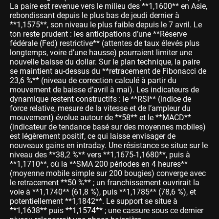
La paire est revenue vers le milieu des **1,1600** en Asie,
rebondissant depuis le plus bas de jeudi dernier à
**1,1575**, son niveau le plus faible depuis le 7 avril. Le
ton reste prudent : les anticipations d’une **Réserve
fédérale (Fed) restrictive** (attentes de taux élevés plus
longtemps, voire d’une hausse) pourraient limiter une
nouvelle baisse du dollar. Sur le plan technique, la paire
se maintient au-dessus du **retracement de Fibonacci de
23,6 %** (niveau de correction calculé à partir du
mouvement de baisse d’avril à mai). Les indicateurs de
dynamique restent constructifs : le **RSI** (indice de
force relative, mesure de la vitesse et de l’ampleur du
mouvement) évolue autour de **58** et le **MACD**
(indicateur de tendance basé sur des moyennes mobiles)
est légèrement positif, ce qui laisse envisager de
nouveaux gains en intraday. Une résistance se situe sur le
niveau des **38,2 %** vers **1,1675-1,1680**, puis à
**1,1710**, où la **SMA 200 périodes en 4 heures**
(moyenne mobile simple sur 200 bougies) converge avec
le retracement **50 %** ; un franchissement ouvrirait la
voie à **1,1740** (61,8 %), puis **1,1785** (78,6 %), et
potentiellement **1,1842**. Le support se situe à
**1,1638** puis **1,1574** ; une cassure sous ce dernier