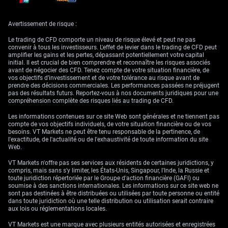
Trading Strategies and
Avertissement de risque :
Outlook for EUR/USD
Le trading de CFD comporte un niveau de risque élevé et peut ne pas
convenir à tous les investisseurs. L'effet de levier dans le trading de CFD peut
amplifier les gains et les pertes, dépassant potentiellement votre capital
initial. Il est crucial de bien comprendre et reconnaître les risques associés
Pour jouer l’élan haussier immédiat, l’achat d’**options
avant de négocier des CFD. Tenez compte de votre situation financière, de
d’achat (calls)** à maturité courte (droit d’acheter à un
vos objectifs d’investissement et de votre tolérance au risque avant de
prix fixé) peut être une stratégie. Cibler des options
prendre des décisions commerciales. Les performances passées ne préjugent
pas des résultats futurs. Reportez-vous à nos documents juridiques pour une
hebdomadaires ou à deux semaines avec un **prix
compréhension complète des risques liés au trading de CFD.
d’exercice** (strike) proche de **1,1710**, zone technique
clé, permet de profiter d’une hausse rapide tout en
Les informations contenues sur ce site Web sont générales et ne tiennent pas
plafonnant le risque au montant de la prime. La zone
compte de vos objectifs individuels, de votre situation financière ou de vos
besoins. VT Markets ne peut être tenu responsable de la pertinence, de
**1,1710-1,1740** apparaît toutefois comme un plafond
l'exactitude, de l'actualité ou de l'exhaustivité de toute information du site
solide. À l’approche de cette zone, il serait possible
Web.
d’envisager un positionnement plus baissier, par exemple
via la vente de **spreads de calls** (vente d’un call et
VT Markets n'offre pas ses services aux résidents de certaines juridictions, y
compris, mais sans s'y limiter, les États-Unis, Singapour, l'Inde, la Russie et
achat d’un autre call plus éloigné pour encadrer le risque),
toute juridiction répertoriée par le Groupe d'action financière (GAFI) ou
afin de bénéficier d’un probable rejet. Cette approche reste
soumise à des sanctions internationales. Les informations sur ce site web ne
cohérente avec des données macroéconomiques qui
sont pas destinées à être distribuées ou utilisées par toute personne ou entité
dans toute juridiction où une telle distribution ou utilisation serait contraire
favorisent un dollar plus ferme à moyen terme. Si l’élan
aux lois ou réglementations locales.
haussier échoue et que le prix repasse sous **1,1600**,
cela signalerait un risque de baisse supplémentaire.
VT Markets est une marque avec plusieurs entités autorisées et enregistrées