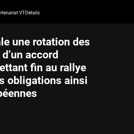
rtenariat VT
Détails
e une rotation des
t d’un accord
tant fin au rallye
es obligations ainsi
opéennes