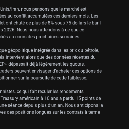
s-Unis/Iran, nous pensons que le marché est
iées au conflit accumulées ces derniers mois. Les
llet ont chuté de plus de 8% sous 75 dollars le baril
rs 2026. Nous nous attendons à ce que ce
rchés au cours des prochaines semaines.
ue géopolitique intégrée dans les prix du pétrole,
ela intervient alors que des données récentes du
PEP+ dépassait déjà légèrement les quotas,
 traders peuvent envisager d’acheter des options de
sitionner sur la poursuite de cette faiblesse.
onnistes, ce qui fait reculer les rendements
u Treasury américain à 10 ans a perdu 15 points de
 une séance depuis plus d’un an. Nous anticipons la
ives des positions longues sur les contrats à terme