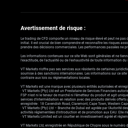
Avertissement de risque :
Le trading de CFD comporte un niveau de risque élevé et peut ne pas con
initial. Il est crucial de bien comprendre et reconnaître les risques a
prendre des décisions commerciales. Les performances passées ne pré
Les informations contenues sur ce site Web sont générales et ne tienne
l'exactitude, de l'actualité ou de l'exhaustivité de toute information du
VT Markets n'offre pas ses services aux résidents de certaines juridictio
soumise à des sanctions internationales. Les informations sur ce site w
contraire aux lois ou réglementations locales.
VT Markets est une marque avec plusieurs entités autorisées et enregis
· VT Markets (Pty) Ltd est un Prestataire de Services Financiers auto
FSP n’est ni le teneur de marché ni l’émetteur du produit et agit uniqu
services d’intermédiation en relation avec des produits dérivés offert
enregistrée : 18 Cavendish Road, Claremont, Cape Town, Western Cape
· VT Markets (Pty) Ltd – Branche de Dubaï est agréée par l'Autorité d
activités réglementées d'introduction et de promotion aux EAU. Elle n'e
· VT Markets Limited est un courtier en investissement agréé et régl
VT Markets Ltd, enregistrée en République de Chypre sous le numéro d'