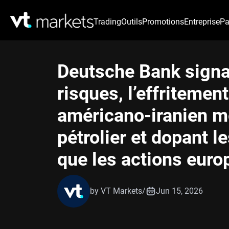
Trading
Outils
Promotions
Entreprise
Pa
Deutsche Bank signal
risques, l’effritemen
américano-iranien met
pétrolier et dopant l
que les actions eur
by VT Markets
/
Jun 15, 2026