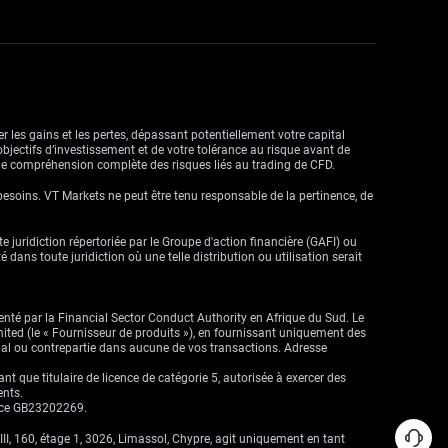
r les gains et les pertes, dépassant potentiellement votre capital
objectifs d’investissement et de votre tolérance au risque avant de
ne compréhension complète des risques liés au trading de CFD.
besoins. VT Markets ne peut être tenu responsable de la pertinence, de
ute juridiction répertoriée par le Groupe d'action financière (GAFI) ou
dans toute juridiction où une telle distribution ou utilisation serait
enté par la Financial Sector Conduct Authority en Afrique du Sud. Le
imited (le « Fournisseur de produits »), en fournissant uniquement des
cipal ou contrepartie dans aucune de vos transactions. Adresse
que titulaire de licence de catégorie 5, autorisée à exercer des
ents.
ence GB23202269.
II, 160, étage 1, 3026, Limassol, Chypre, agit uniquement en tant