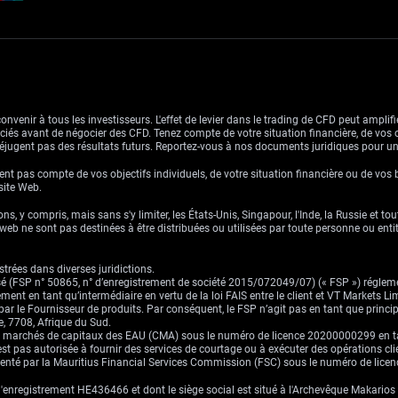
venir à tous les investisseurs. L'effet de levier dans le trading de CFD peut amplifie
ssociés avant de négocier des CFD. Tenez compte de votre situation financière, de vos 
jugent pas des résultats futurs. Reportez-vous à nos documents juridiques pour u
nt pas compte de vos objectifs individuels, de votre situation financière ou de vos 
 site Web.
ns, y compris, mais sans s'y limiter, les États-Unis, Singapour, l'Inde, la Russie et to
eb ne sont pas destinées à être distribuées ou utilisées par toute personne ou entité 
trées dans diverses juridictions.
risé (FSP n° 50865, n° d’enregistrement de société 2015/072049/07) (« FSP ») réglem
ement en tant qu’intermédiaire en vertu de la loi FAIS entre le client et VT Markets L
s par le Fournisseur de produits. Par conséquent, le FSP n’agit pas en tant que prin
, 7708, Afrique du Sud.
es marchés de capitaux des EAU (CMA) sous le numéro de licence 20200000299 en tant 
st pas autorisée à fournir des services de courtage ou à exécuter des opérations cli
ementé par la Mauritius Financial Services Commission (FSC) sous le numéro de lic
enregistrement HE436466 et dont le siège social est situé à l'Archevêque Makarios I