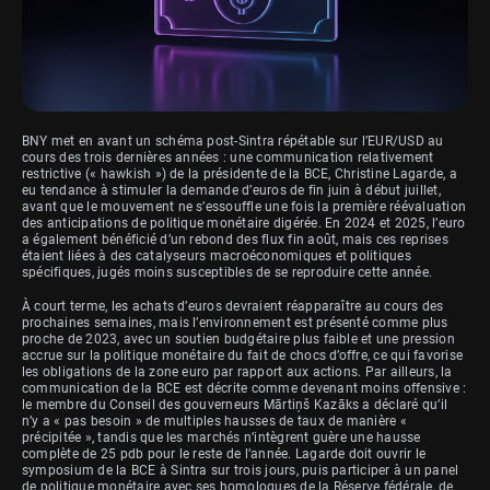
BNY met en avant un schéma post-Sintra répétable sur l’EUR/USD au
cours des trois dernières années : une communication relativement
restrictive (« hawkish ») de la présidente de la BCE, Christine Lagarde, a
eu tendance à stimuler la demande d’euros de fin juin à début juillet,
avant que le mouvement ne s’essouffle une fois la première réévaluation
des anticipations de politique monétaire digérée. En 2024 et 2025, l’euro
a également bénéficié d’un rebond des flux fin août, mais ces reprises
étaient liées à des catalyseurs macroéconomiques et politiques
spécifiques, jugés moins susceptibles de se reproduire cette année.
À court terme, les achats d’euros devraient réapparaître au cours des
prochaines semaines, mais l’environnement est présenté comme plus
proche de 2023, avec un soutien budgétaire plus faible et une pression
accrue sur la politique monétaire du fait de chocs d’offre, ce qui favorise
les obligations de la zone euro par rapport aux actions. Par ailleurs, la
communication de la BCE est décrite comme devenant moins offensive :
le membre du Conseil des gouverneurs Mārtiņš Kazāks a déclaré qu’il
n’y a « pas besoin » de multiples hausses de taux de manière «
précipitée », tandis que les marchés n’intègrent guère une hausse
complète de 25 pdb pour le reste de l’année. Lagarde doit ouvrir le
symposium de la BCE à Sintra sur trois jours, puis participer à un panel
de politique monétaire avec ses homologues de la Réserve fédérale, de