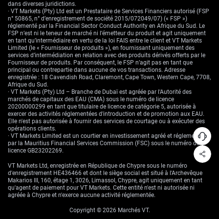
dans diverses juridictions.
· VT Markets (Pty) Ltd est un Prestataire de Services Financiers autorisé (FSP
n° 50865, n° d’enregistrement de société 2015/072049/07) (« FSP »)
réglementé par la Financial Sector Conduct Authority en Afrique du Sud. Le
FSP n’est ni le teneur de marché ni l’émetteur du produit et agit uniquement
en tant qu’intermédiaire en vertu de la loi FAIS entre le client et VT Markets
Limited (le « Fournisseur de produits »), en fournissant uniquement des
services d’intermédiation en relation avec des produits dérivés offerts par le
Fournisseur de produits. Par conséquent, le FSP n’agit pas en tant que
principal ou contrepartie dans aucune de vos transactions. Adresse
enregistrée : 18 Cavendish Road, Claremont, Cape Town, Western Cape, 7708,
Afrique du Sud.
· VT Markets (Pty) Ltd – Branche de Dubaï est agréée par l'Autorité des
marchés de capitaux des EAU (CMA) sous le numéro de licence
20200000299 en tant que titulaire de licence de catégorie 5, autorisée à
exercer des activités réglementées d'introduction et de promotion aux EAU.
Elle n'est pas autorisée à fournir des services de courtage ou à exécuter des
opérations clients.
· VT Markets Limited est un courtier en investissement agréé et réglementé
par la Mauritius Financial Services Commission (FSC) sous le numéro de
licence GB23202269.
VT Markets Ltd, enregistrée en République de Chypre sous le numéro
d'enregistrement HE436466 et dont le siège social est situé à l'Archevêque
Makarios III, 160, étage 1, 3026, Limassol, Chypre, agit uniquement en tant
qu'agent de paiement pour VT Markets. Cette entité n'est ni autorisée ni
agréée à Chypre et n'exerce aucune activité réglementée.
Copyright © 2026 Marchés VT.