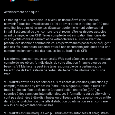
fin juillet seraient idéales pour capter ce potentiel mouvement
temporaire. Cela permet de se positionner sur une hausse sans
s’exposer au repli probable plus tard durant l’été.
Avertissement de risque :
Cette lecture est étayée par le fait que toute appréciation devrait rester
Le trading de CFD comporte un niveau de risque élevé et peut ne pas
de courte durée. Alors que la dernière inflation en zone euro est
convenir à tous les investisseurs. L'effet de levier dans le trading de CFD peut
remontée à 2,7 %, les derniers chiffres du PMI manufacturier ont reculé à
amplifier les gains et les pertes, dépassant potentiellement votre capital
45,6, signalant une faiblesse de l’activité. Cela contraste avec une
initial. Il est crucial de bien comprendre et reconnaître les risques associés
économie américaine plus résiliente, où la Fed est attendue sur une
avant de négocier des CFD. Tenez compte de votre situation financière, de
politique de taux plus élevés pendant plus longtemps, ce qui devrait, in
vos objectifs d’investissement et de votre tolérance au risque avant de
fine, soutenir le dollar.
prendre des décisions commerciales. Les performances passées ne préjugent
pas des résultats futurs. Reportez-vous à nos documents juridiques pour une
Les responsables de la BCE signalent également de la prudence,
compréhension complète des risques liés au trading de CFD.
affirmant qu’il n’y a « pas besoin » de changements de politique menés
dans la précipitation. La tarification de marché va dans ce sens : les
Les informations contenues sur ce site Web sont générales et ne tiennent pas
swaps indexés au jour le jour (OIS) indiquent désormais une probabilité
compte de vos objectifs individuels, de votre situation financière ou de vos
inférieure à 50 % d’une seule baisse de taux d’ici fin 2026. Dès lors, tout
besoins. VT Markets ne peut être tenu responsable de la pertinence, de
regain de tonalité « hawkish » à l’occasion de la conférence de Sintra ne
l'exactitude, de l'actualité ou de l'exhaustivité de toute information du site
devrait offrir qu’un soutien éphémère à l’euro.
Web.
VT Markets n'offre pas ses services aux résidents de certaines juridictions, y
compris, mais sans s'y limiter, les États-Unis, Singapour, l'Inde, la Russie et
toute juridiction répertoriée par le Groupe d'action financière (GAFI) ou
soumise à des sanctions internationales. Les informations sur ce site web ne
sont pas destinées à être distribuées ou utilisées par toute personne ou entité
dans toute juridiction où une telle distribution ou utilisation serait contraire
aux lois ou réglementations locales.
VT Markets est une marque avec plusieurs entités autorisées et enregistrées