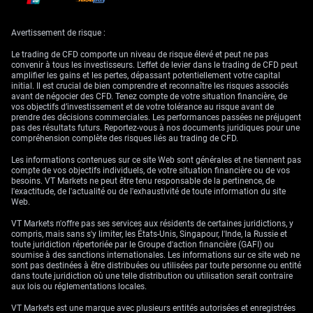
stratégies sur l’inflation
et approche sur les
Avertissement de risque :
actions
Le trading de CFD comporte un niveau de risque élevé et peut ne pas
convenir à tous les investisseurs. L'effet de levier dans le trading de CFD peut
amplifier les gains et les pertes, dépassant potentiellement votre capital
initial. Il est crucial de bien comprendre et reconnaître les risques associés
avant de négocier des CFD. Tenez compte de votre situation financière, de
Nous anticipons un renforcement de la livre face au dollar, avec un
vos objectifs d’investissement et de votre tolérance au risque avant de
objectif de 1,35 d’ici le quatrième trimestre. Étant donné que le GBP/USD
prendre des décisions commerciales. Les performances passées ne préjugent
évolue actuellement autour de 1,27, cela représenterait une appréciation
pas des résultats futurs. Reportez-vous à nos documents juridiques pour une
significative de la livre sterling. Dans les prochaines semaines, nous
compréhension complète des risques liés au trading de CFD.
envisagerions d’acheter des options d’achat (calls) sur le GBP/USD afin
de tirer parti de ce mouvement attendu.
Les informations contenues sur ce site Web sont générales et ne tiennent pas
compte de vos objectifs individuels, de votre situation financière ou de vos
L’inflation devrait réaccélérer vers 3,6 %, un rebond préoccupant par
besoins. VT Markets ne peut être tenu responsable de la pertinence, de
rapport au dernier rapport de l’Office for National Statistics faisant état
l'exactitude, de l'actualité ou de l'exhaustivité de toute information du site
d’une inflation (CPI) à 2,3 %. Ce retour du risque d’inflation élevée rend
Web.
les swaps d’inflation attractifs. Nous estimons que le marché sous-
évalue la probabilité d’une seconde vague inflationniste cette année.
VT Markets n'offre pas ses services aux résidents de certaines juridictions, y
compris, mais sans s'y limiter, les États-Unis, Singapour, l'Inde, la Russie et
La combinaison d’une croissance plus faible et de coûts d’emprunt plus
toute juridiction répertoriée par le Groupe d'action financière (GAFI) ou
élevés comprimera les marges bénéficiaires des entreprises, en
soumise à des sanctions internationales. Les informations sur ce site web ne
particulier celles très exposées au marché domestique. Cette perspective
sont pas destinées à être distribuées ou utilisées par toute personne ou entité
est défavorable aux actions britanniques, dont la croissance des
dans toute juridiction où une telle distribution ou utilisation serait contraire
résultats s’est déjà essoufflée sur la dernière année. Nous chercherions
aux lois ou réglementations locales.
donc à acheter des options de vente (puts) sur l’indice FTSE 250 afin de
nous positionner en vue d’un potentiel repli du marché.
VT Markets est une marque avec plusieurs entités autorisées et enregistrées