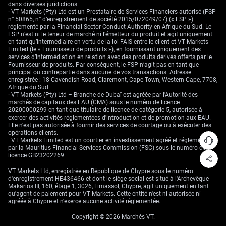
dans diverses juridictions.
· VT Markets (Pty) Ltd est un Prestataire de Services Financiers autorisé (FSP
n° 50865, n° d’enregistrement de société 2015/072049/07) (« FSP »)
réglementé par la Financial Sector Conduct Authority en Afrique du Sud. Le
FSP n’est ni le teneur de marché ni l’émetteur du produit et agit uniquement
en tant qu’intermédiaire en vertu de la loi FAIS entre le client et VT Markets
Limited (le « Fournisseur de produits »), en fournissant uniquement des
services d’intermédiation en relation avec des produits dérivés offerts par le
Fournisseur de produits. Par conséquent, le FSP n’agit pas en tant que
principal ou contrepartie dans aucune de vos transactions. Adresse
enregistrée : 18 Cavendish Road, Claremont, Cape Town, Western Cape, 7708,
Afrique du Sud.
· VT Markets (Pty) Ltd – Branche de Dubaï est agréée par l'Autorité des
marchés de capitaux des EAU (CMA) sous le numéro de licence
20200000299 en tant que titulaire de licence de catégorie 5, autorisée à
exercer des activités réglementées d'introduction et de promotion aux EAU.
Elle n'est pas autorisée à fournir des services de courtage ou à exécuter des
opérations clients.
· VT Markets Limited est un courtier en investissement agréé et réglementé
par la Mauritius Financial Services Commission (FSC) sous le numéro de
licence GB23202269.
VT Markets Ltd, enregistrée en République de Chypre sous le numéro
d'enregistrement HE436466 et dont le siège social est situé à l'Archevêque
Makarios III, 160, étage 1, 3026, Limassol, Chypre, agit uniquement en tant
qu'agent de paiement pour VT Markets. Cette entité n'est ni autorisée ni
agréée à Chypre et n'exerce aucune activité réglementée.
Copyright © 2026 Marchés VT.