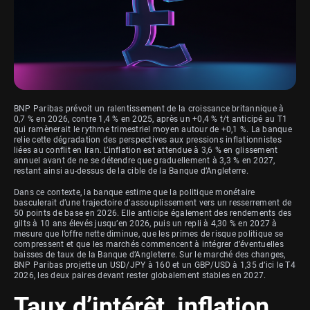
BNP Paribas prévoit un ralentissement de la croissance britannique à
0,7 % en 2026, contre 1,4 % en 2025, après un +0,4 % t/t anticipé au T1
qui ramènerait le rythme trimestriel moyen autour de +0,1 %. La banque
relie cette dégradation des perspectives aux pressions inflationnistes
liées au conflit en Iran. L’inflation est attendue à 3,6 % en glissement
annuel avant de ne se détendre que graduellement à 3,3 % en 2027,
restant ainsi au-dessus de la cible de la Banque d’Angleterre.
Dans ce contexte, la banque estime que la politique monétaire
basculerait d’une trajectoire d’assouplissement vers un resserrement de
50 points de base en 2026. Elle anticipe également des rendements des
gilts à 10 ans élevés jusqu’en 2026, puis un repli à 4,30 % en 2027 à
mesure que l’offre nette diminue, que les primes de risque politique se
compressent et que les marchés commencent à intégrer d’éventuelles
baisses de taux de la Banque d’Angleterre. Sur le marché des changes,
BNP Paribas projette un USD/JPY à 160 et un GBP/USD à 1,35 d’ici le T4
2026, les deux paires devant rester globalement stables en 2027.
Taux d’intérêt, inflation