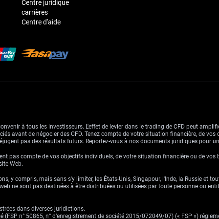
Centre juridique
carrières
Centre d'aide
venir à tous les investisseurs. L'effet de levier dans le trading de CFD peut amplifie
ssociés avant de négocier des CFD. Tenez compte de votre situation financière, de vos 
jugent pas des résultats futurs. Reportez-vous à nos documents juridiques pour u
nt pas compte de vos objectifs individuels, de votre situation financière ou de vos 
 site Web.
ns, y compris, mais sans s'y limiter, les États-Unis, Singapour, l'Inde, la Russie et to
eb ne sont pas destinées à être distribuées ou utilisées par toute personne ou entité 
trées dans diverses juridictions.
risé (FSP n° 50865, n° d’enregistrement de société 2015/072049/07) (« FSP ») réglem