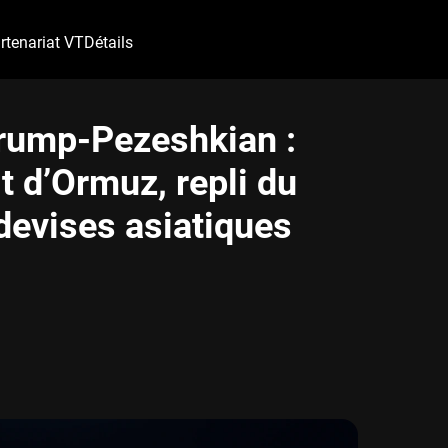
rtenariat VT
Détails
Trump-Pezeshkian :
t d’Ormuz, repli du
devises asiatiques