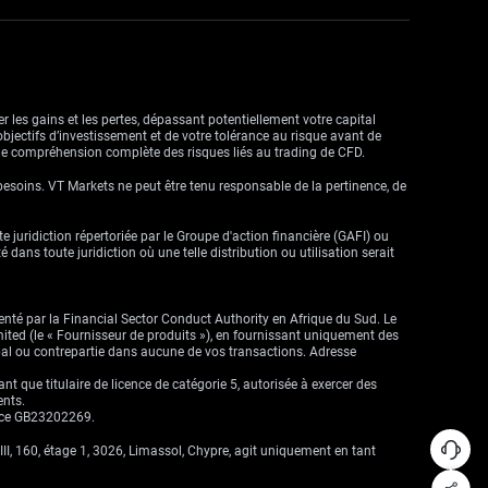
r les gains et les pertes, dépassant potentiellement votre capital
objectifs d’investissement et de votre tolérance au risque avant de
ne compréhension complète des risques liés au trading de CFD.
besoins. VT Markets ne peut être tenu responsable de la pertinence, de
ute juridiction répertoriée par le Groupe d'action financière (GAFI) ou
dans toute juridiction où une telle distribution ou utilisation serait
enté par la Financial Sector Conduct Authority en Afrique du Sud. Le
imited (le « Fournisseur de produits »), en fournissant uniquement des
cipal ou contrepartie dans aucune de vos transactions. Adresse
que titulaire de licence de catégorie 5, autorisée à exercer des
ents.
ence GB23202269.
II, 160, étage 1, 3026, Limassol, Chypre, agit uniquement en tant