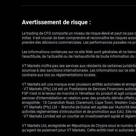
Avertissement de risque :
Le trading de CFD comporte un niveau de risque élevé et peut ne pas con
initial. Il est crucial de bien comprendre et reconnaître les risques a
prendre des décisions commerciales. Les performances passées ne pré
Les informations contenues sur ce site Web sont générales et ne tienne
l'exactitude, de l'actualité ou de l'exhaustivité de toute information du
VT Markets n'offre pas ses services aux résidents de certaines juridictio
soumise à des sanctions internationales. Les informations sur ce site w
contraire aux lois ou réglementations locales.
VT Markets est une marque avec plusieurs entités autorisées et enregis
· VT Markets (Pty) Ltd est un Prestataire de Services Financiers auto
FSP n’est ni le teneur de marché ni l’émetteur du produit et agit uniqu
services d’intermédiation en relation avec des produits dérivés offert
enregistrée : 18 Cavendish Road, Claremont, Cape Town, Western Cape
· VT Markets (Pty) Ltd – Branche de Dubaï est agréée par l'Autorité d
activités réglementées d'introduction et de promotion aux EAU. Elle n'e
· VT Markets Limited est un courtier en investissement agréé et régl
VT Markets Ltd, enregistrée en République de Chypre sous le numéro d'
qu'agent de paiement pour VT Markets. Cette entité n'est ni autorisée 