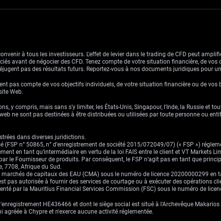
venir à tous les investisseurs. L'effet de levier dans le trading de CFD peut amplifie
ssociés avant de négocier des CFD. Tenez compte de votre situation financière, de vos 
jugent pas des résultats futurs. Reportez-vous à nos documents juridiques pour u
nt pas compte de vos objectifs individuels, de votre situation financière ou de vos 
 site Web.
ns, y compris, mais sans s'y limiter, les États-Unis, Singapour, l'Inde, la Russie et to
eb ne sont pas destinées à être distribuées ou utilisées par toute personne ou entité 
trées dans diverses juridictions.
risé (FSP n° 50865, n° d’enregistrement de société 2015/072049/07) (« FSP ») réglem
ement en tant qu’intermédiaire en vertu de la loi FAIS entre le client et VT Markets L
s par le Fournisseur de produits. Par conséquent, le FSP n’agit pas en tant que prin
, 7708, Afrique du Sud.
es marchés de capitaux des EAU (CMA) sous le numéro de licence 20200000299 en tant 
st pas autorisée à fournir des services de courtage ou à exécuter des opérations cli
ementé par la Mauritius Financial Services Commission (FSC) sous le numéro de lic
enregistrement HE436466 et dont le siège social est situé à l'Archevêque Makarios I
ni agréée à Chypre et n'exerce aucune activité réglementée.