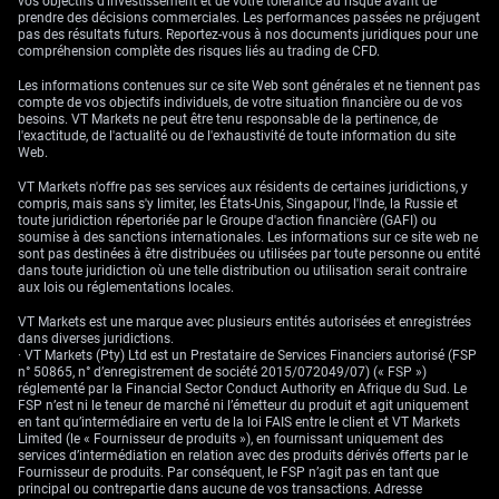
vos objectifs d’investissement et de votre tolérance au risque avant de
prendre des décisions commerciales. Les performances passées ne préjugent
pas des résultats futurs. Reportez-vous à nos documents juridiques pour une
compréhension complète des risques liés au trading de CFD.
Les informations contenues sur ce site Web sont générales et ne tiennent pas
compte de vos objectifs individuels, de votre situation financière ou de vos
besoins. VT Markets ne peut être tenu responsable de la pertinence, de
l'exactitude, de l'actualité ou de l'exhaustivité de toute information du site
Web.
VT Markets n'offre pas ses services aux résidents de certaines juridictions, y
compris, mais sans s'y limiter, les États-Unis, Singapour, l'Inde, la Russie et
toute juridiction répertoriée par le Groupe d'action financière (GAFI) ou
soumise à des sanctions internationales. Les informations sur ce site web ne
sont pas destinées à être distribuées ou utilisées par toute personne ou entité
dans toute juridiction où une telle distribution ou utilisation serait contraire
aux lois ou réglementations locales.
VT Markets est une marque avec plusieurs entités autorisées et enregistrées
dans diverses juridictions.
· VT Markets (Pty) Ltd est un Prestataire de Services Financiers autorisé (FSP
n° 50865, n° d’enregistrement de société 2015/072049/07) (« FSP »)
réglementé par la Financial Sector Conduct Authority en Afrique du Sud. Le
FSP n’est ni le teneur de marché ni l’émetteur du produit et agit uniquement
en tant qu’intermédiaire en vertu de la loi FAIS entre le client et VT Markets
Limited (le « Fournisseur de produits »), en fournissant uniquement des
services d’intermédiation en relation avec des produits dérivés offerts par le
Fournisseur de produits. Par conséquent, le FSP n’agit pas en tant que
principal ou contrepartie dans aucune de vos transactions. Adresse