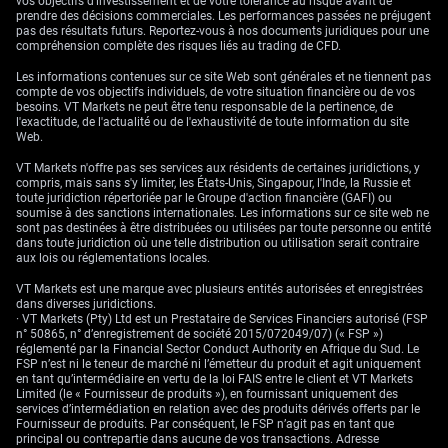
vos objectifs d’investissement et de votre tolérance au risque avant de
prendre des décisions commerciales. Les performances passées ne préjugent
pas des résultats futurs. Reportez-vous à nos documents juridiques pour une
compréhension complète des risques liés au trading de CFD.
Les informations contenues sur ce site Web sont générales et ne tiennent pas
compte de vos objectifs individuels, de votre situation financière ou de vos
besoins. VT Markets ne peut être tenu responsable de la pertinence, de
l'exactitude, de l'actualité ou de l'exhaustivité de toute information du site
Web.
VT Markets n'offre pas ses services aux résidents de certaines juridictions, y
compris, mais sans s'y limiter, les États-Unis, Singapour, l'Inde, la Russie et
toute juridiction répertoriée par le Groupe d'action financière (GAFI) ou
soumise à des sanctions internationales. Les informations sur ce site web ne
sont pas destinées à être distribuées ou utilisées par toute personne ou entité
dans toute juridiction où une telle distribution ou utilisation serait contraire
aux lois ou réglementations locales.
VT Markets est une marque avec plusieurs entités autorisées et enregistrées
dans diverses juridictions.
· VT Markets (Pty) Ltd est un Prestataire de Services Financiers autorisé (FSP
n° 50865, n° d’enregistrement de société 2015/072049/07) (« FSP »)
réglementé par la Financial Sector Conduct Authority en Afrique du Sud. Le
FSP n’est ni le teneur de marché ni l’émetteur du produit et agit uniquement
en tant qu’intermédiaire en vertu de la loi FAIS entre le client et VT Markets
Limited (le « Fournisseur de produits »), en fournissant uniquement des
services d’intermédiation en relation avec des produits dérivés offerts par le
Fournisseur de produits. Par conséquent, le FSP n’agit pas en tant que
principal ou contrepartie dans aucune de vos transactions. Adresse