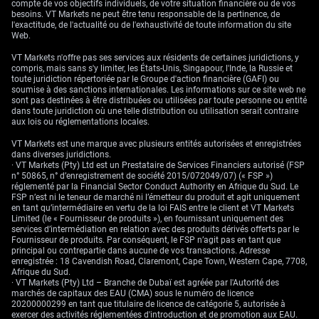
compte de vos objectifs individuels, de votre situation financière ou de vos
besoins. VT Markets ne peut être tenu responsable de la pertinence, de
l'exactitude, de l'actualité ou de l'exhaustivité de toute information du site
Web.
VT Markets n'offre pas ses services aux résidents de certaines juridictions, y
compris, mais sans s'y limiter, les États-Unis, Singapour, l'Inde, la Russie et
toute juridiction répertoriée par le Groupe d'action financière (GAFI) ou
soumise à des sanctions internationales. Les informations sur ce site web ne
sont pas destinées à être distribuées ou utilisées par toute personne ou entité
dans toute juridiction où une telle distribution ou utilisation serait contraire
aux lois ou réglementations locales.
VT Markets est une marque avec plusieurs entités autorisées et enregistrées
dans diverses juridictions.
· VT Markets (Pty) Ltd est un Prestataire de Services Financiers autorisé (FSP
n° 50865, n° d’enregistrement de société 2015/072049/07) (« FSP »)
réglementé par la Financial Sector Conduct Authority en Afrique du Sud. Le
FSP n’est ni le teneur de marché ni l’émetteur du produit et agit uniquement
en tant qu’intermédiaire en vertu de la loi FAIS entre le client et VT Markets
Limited (le « Fournisseur de produits »), en fournissant uniquement des
services d’intermédiation en relation avec des produits dérivés offerts par le
Fournisseur de produits. Par conséquent, le FSP n’agit pas en tant que
principal ou contrepartie dans aucune de vos transactions. Adresse
enregistrée : 18 Cavendish Road, Claremont, Cape Town, Western Cape, 7708,
Afrique du Sud.
· VT Markets (Pty) Ltd – Branche de Dubaï est agréée par l'Autorité des
marchés de capitaux des EAU (CMA) sous le numéro de licence
20200000299 en tant que titulaire de licence de catégorie 5, autorisée à
exercer des activités réglementées d'introduction et de promotion aux EAU.