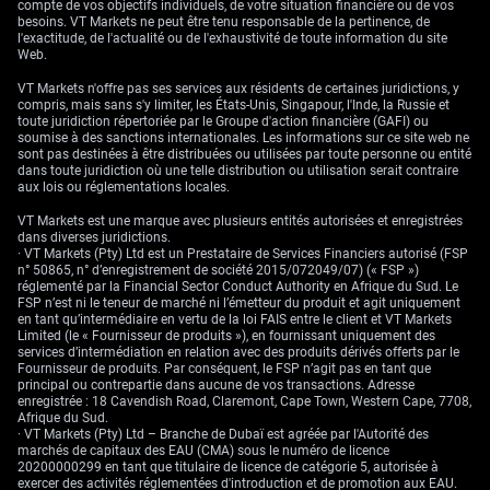
compte de vos objectifs individuels, de votre situation financière ou de vos
besoins. VT Markets ne peut être tenu responsable de la pertinence, de
l'exactitude, de l'actualité ou de l'exhaustivité de toute information du site
Web.
VT Markets n'offre pas ses services aux résidents de certaines juridictions, y
compris, mais sans s'y limiter, les États-Unis, Singapour, l'Inde, la Russie et
toute juridiction répertoriée par le Groupe d'action financière (GAFI) ou
soumise à des sanctions internationales. Les informations sur ce site web ne
sont pas destinées à être distribuées ou utilisées par toute personne ou entité
dans toute juridiction où une telle distribution ou utilisation serait contraire
aux lois ou réglementations locales.
VT Markets est une marque avec plusieurs entités autorisées et enregistrées
dans diverses juridictions.
· VT Markets (Pty) Ltd est un Prestataire de Services Financiers autorisé (FSP
n° 50865, n° d’enregistrement de société 2015/072049/07) (« FSP »)
réglementé par la Financial Sector Conduct Authority en Afrique du Sud. Le
FSP n’est ni le teneur de marché ni l’émetteur du produit et agit uniquement
en tant qu’intermédiaire en vertu de la loi FAIS entre le client et VT Markets
Limited (le « Fournisseur de produits »), en fournissant uniquement des
services d’intermédiation en relation avec des produits dérivés offerts par le
Fournisseur de produits. Par conséquent, le FSP n’agit pas en tant que
principal ou contrepartie dans aucune de vos transactions. Adresse
enregistrée : 18 Cavendish Road, Claremont, Cape Town, Western Cape, 7708,
Afrique du Sud.
· VT Markets (Pty) Ltd – Branche de Dubaï est agréée par l'Autorité des
marchés de capitaux des EAU (CMA) sous le numéro de licence
20200000299 en tant que titulaire de licence de catégorie 5, autorisée à
exercer des activités réglementées d'introduction et de promotion aux EAU.