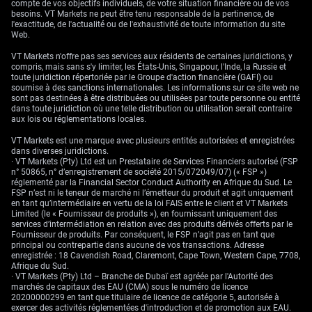
compte de vos objectifs individuels, de votre situation financière ou de vos
besoins. VT Markets ne peut être tenu responsable de la pertinence, de
l'exactitude, de l'actualité ou de l'exhaustivité de toute information du site
Web.
VT Markets n'offre pas ses services aux résidents de certaines juridictions, y
compris, mais sans s'y limiter, les États-Unis, Singapour, l'Inde, la Russie et
toute juridiction répertoriée par le Groupe d'action financière (GAFI) ou
soumise à des sanctions internationales. Les informations sur ce site web ne
sont pas destinées à être distribuées ou utilisées par toute personne ou entité
dans toute juridiction où une telle distribution ou utilisation serait contraire
aux lois ou réglementations locales.
VT Markets est une marque avec plusieurs entités autorisées et enregistrées
dans diverses juridictions.
· VT Markets (Pty) Ltd est un Prestataire de Services Financiers autorisé (FSP
n° 50865, n° d’enregistrement de société 2015/072049/07) (« FSP »)
réglementé par la Financial Sector Conduct Authority en Afrique du Sud. Le
FSP n’est ni le teneur de marché ni l’émetteur du produit et agit uniquement
en tant qu’intermédiaire en vertu de la loi FAIS entre le client et VT Markets
Limited (le « Fournisseur de produits »), en fournissant uniquement des
services d’intermédiation en relation avec des produits dérivés offerts par le
Fournisseur de produits. Par conséquent, le FSP n’agit pas en tant que
principal ou contrepartie dans aucune de vos transactions. Adresse
enregistrée : 18 Cavendish Road, Claremont, Cape Town, Western Cape, 7708,
Afrique du Sud.
· VT Markets (Pty) Ltd – Branche de Dubaï est agréée par l'Autorité des
marchés de capitaux des EAU (CMA) sous le numéro de licence
20200000299 en tant que titulaire de licence de catégorie 5, autorisée à
exercer des activités réglementées d'introduction et de promotion aux EAU.