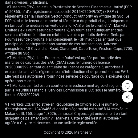
dans diverses juridictions.
· VT Markets (Pty) Ltd est un Prestataire de Services Financiers autorisé (FSP
Ensemble, ces éléments permettent de lire la dynamique rapidement.
n° 50865, n° d’enregistrement de société 2015/072049/07) (« FSP »)
réglementé par la Financial Sector Conduct Authority en Afrique du Sud. Le
Comment fonctionne le MACD ?
FSP n’est ni le teneur de marché ni l’émetteur du produit et agit uniquement
en tant qu’intermédiaire en vertu de la loi FAIS entre le client et VT Markets
Limited (le « Fournisseur de produits »), en fournissant uniquement des
Le MACD soustrait une moyenne mobile à une autre, puis lisse le
services d’intermédiation en relation avec des produits dérivés offerts par le
résultat. La courbe évolue au-dessus et au-dessous d’une ligne centrale
Fournisseur de produits. Par conséquent, le FSP n’agit pas en tant que
à zéro : on parle souvent d’« oscillateur » (un indicateur qui oscille
principal ou contrepartie dans aucune de vos transactions. Adresse
autour d’un niveau).
enregistrée : 18 Cavendish Road, Claremont, Cape Town, Western Cape, 7708,
Afrique du Sud.
Comment est-il calculé ?
· VT Markets (Pty) Ltd – Branche de Dubaï est agréée par l'Autorité des
marchés de capitaux des EAU (CMA) sous le numéro de licence
20200000299 en tant que titulaire de licence de catégorie 5, autorisée à
Le calcul utilise des
moyennes mobiles exponentielles (EMA)
. Une EMA
exercer des activités réglementées d'introduction et de promotion aux EAU.
réagit plus vite qu’une moyenne mobile simple, car elle privilégie les prix
Elle n'est pas autorisée à fournir des services de courtage ou à exécuter des
récents. Étapes :
opérations clients.
· VT Markets Limited est un courtier en investissement agréé et réglementé
par la Mauritius Financial Services Commission (FSC) sous le numéro de
Calculer l’EMA à 12 périodes et l’EMA à 26 périodes du prix
licence GB23202269.
(une « période » = le nombre de bougies/barres prises en
compte).
VT Markets Ltd, enregistrée en République de Chypre sous le numéro
d'enregistrement HE436466 et dont le siège social est situé à l'Archevêque
Soustraire l’EMA 26 de l’EMA 12 pour obtenir la ligne MACD.
Makarios III, 160, étage 1, 3026, Limassol, Chypre, agit uniquement en tant
qu'agent de paiement pour VT Markets. Cette entité n'est ni autorisée ni
Calculer une EMA à 9 périodes de la ligne MACD pour obtenir
agréée à Chypre et n'exerce aucune activité réglementée.
la ligne de signal.
Copyright © 2026 Marchés VT.