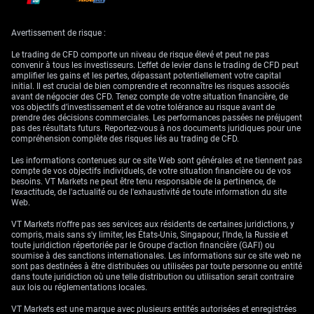
Il répond à trois questions :
Avertissement de risque :
La tendance s’oriente-t-elle à la hausse ou à la baisse ?
Le trading de CFD comporte un niveau de risque élevé et peut ne pas
convenir à tous les investisseurs. L'effet de levier dans le trading de CFD peut
La dynamique se renforce-t-elle ou faiblit-elle ?
amplifier les gains et les pertes, dépassant potentiellement votre capital
initial. Il est crucial de bien comprendre et reconnaître les risques associés
Le mouvement a-t-il plus de chances de continuer ou de
avant de négocier des CFD. Tenez compte de votre situation financière, de
s’essouffler ?
vos objectifs d’investissement et de votre tolérance au risque avant de
prendre des décisions commerciales. Les performances passées ne préjugent
pas des résultats futurs. Reportez-vous à nos documents juridiques pour une
compréhension complète des risques liés au trading de CFD.
Quels sont les trois éléments ?
Les informations contenues sur ce site Web sont générales et ne tiennent pas
L’indicateur a trois composantes :
compte de vos objectifs individuels, de votre situation financière ou de vos
besoins. VT Markets ne peut être tenu responsable de la pertinence, de
l'exactitude, de l'actualité ou de l'exhaustivité de toute information du site
Web.
Ligne principale (ligne MACD) :
la ligne de base, calculée à
partir de deux moyennes mobiles exponentielles (EMA, une
VT Markets n'offre pas ses services aux résidents de certaines juridictions, y
moyenne mobile qui donne plus de poids aux prix récents,
compris, mais sans s'y limiter, les États-Unis, Singapour, l'Inde, la Russie et
donc réagit plus vite).
toute juridiction répertoriée par le Groupe d'action financière (GAFI) ou
soumise à des sanctions internationales. Les informations sur ce site web ne
Ligne de signal :
une version « lissée » (moyennée pour être
sont pas destinées à être distribuées ou utilisées par toute personne ou entité
plus stable) de la ligne MACD, utilisée comme déclencheur.
dans toute juridiction où une telle distribution ou utilisation serait contraire
aux lois ou réglementations locales.
Histogramme :
des barres qui montrent l’écart entre la ligne
MACD et la ligne de signal.
VT Markets est une marque avec plusieurs entités autorisées et enregistrées