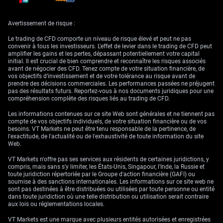
4. Le Jeu de Passes – Diversification des
Avertissement de risque :
Investissements
Le trading de CFD comporte un niveau de risque élevé et peut ne pas
Le football se joue en passes; il s’agit de distribuer le
convenir à tous les investisseurs. L'effet de levier dans le trading de CFD peut
amplifier les gains et les pertes, dépassant potentiellement votre capital
ballon à travers le terrain pour réduire les risques et
initial. Il est crucial de bien comprendre et reconnaître les risques associés
augmenter les chances de marquer. En trading, la
avant de négocier des CFD. Tenez compte de votre situation financière, de
diversification joue ce rôle. Investir dans une variété de
vos objectifs d’investissement et de votre tolérance au risque avant de
prendre des décisions commerciales. Les performances passées ne préjugent
paires de devises ou d’instruments financiers peut
pas des résultats futurs. Reportez-vous à nos documents juridiques pour une
réduire l’exposition au risque et augmenter les
compréhension complète des risques liés au trading de CFD.
possibilités de profit, tout comme une équipe qui utilise
Les informations contenues sur ce site Web sont générales et ne tiennent pas
tout le terrain pour avancer.
compte de vos objectifs individuels, de votre situation financière ou de vos
besoins. VT Markets ne peut être tenu responsable de la pertinence, de
l'exactitude, de l'actualité ou de l'exhaustivité de toute information du site
Web.
5. Endurance et Persévérance – Vision à Long Terme
VT Markets n'offre pas ses services aux résidents de certaines juridictions, y
compris, mais sans s'y limiter, les États-Unis, Singapour, l'Inde, la Russie et
Le succès dans le football nécessite endurance et
toute juridiction répertoriée par le Groupe d'action financière (GAFI) ou
vision à long terme, des qualités tout aussi essentielles
soumise à des sanctions internationales. Les informations sur ce site web ne
sont pas destinées à être distribuées ou utilisées par toute personne ou entité
pour les traders. Les fluctuations à court terme ne
dans toute juridiction où une telle distribution ou utilisation serait contraire
doivent pas détourner de la stratégie globale. Un trader
aux lois ou réglementations locales.
doit rester focalisé sur ses objectifs à long terme,
VT Markets est une marque avec plusieurs entités autorisées et enregistrées