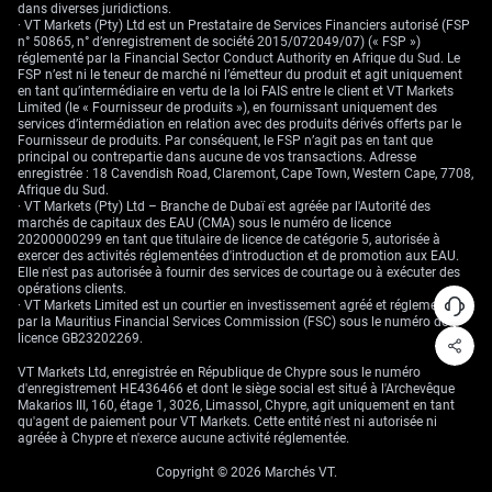
ajustant ses tactiques au besoin tout en restant fidèle à
dans diverses juridictions.
sa stratégie initiale.
· VT Markets (Pty) Ltd est un Prestataire de Services Financiers autorisé (FSP
n° 50865, n° d’enregistrement de société 2015/072049/07) (« FSP »)
réglementé par la Financial Sector Conduct Authority en Afrique du Sud. Le
FSP n’est ni le teneur de marché ni l’émetteur du produit et agit uniquement
en tant qu’intermédiaire en vertu de la loi FAIS entre le client et VT Markets
6. Analyse de l’Adversaire – Analyse de Marché
Limited (le « Fournisseur de produits »), en fournissant uniquement des
services d’intermédiation en relation avec des produits dérivés offerts par le
Tout bon footballeur analyse son adversaire pour
Fournisseur de produits. Par conséquent, le FSP n’agit pas en tant que
principal ou contrepartie dans aucune de vos transactions. Adresse
anticiper ses mouvements. De même, un trader efficace
enregistrée : 18 Cavendish Road, Claremont, Cape Town, Western Cape, 7708,
utilise l’analyse technique et fondamentale pour prévoir
Afrique du Sud.
· VT Markets (Pty) Ltd – Branche de Dubaï est agréée par l'Autorité des
les fluctuations du marché et ajuster ses stratégies en
marchés de capitaux des EAU (CMA) sous le numéro de licence
conséquence. Comprendre les forces et faiblesses des
20200000299 en tant que titulaire de licence de catégorie 5, autorisée à
différentes économies ou devises peut s’avérer aussi
exercer des activités réglementées d'introduction et de promotion aux EAU.
Elle n'est pas autorisée à fournir des services de courtage ou à exécuter des
crucial que de connaître son adversaire sur le terrain.
opérations clients.
· VT Markets Limited est un courtier en investissement agréé et réglementé
par la Mauritius Financial Services Commission (FSC) sous le numéro de
licence GB23202269.
Conclure en Beauté : Intégrer les Stratégies de Football
dans le Trading Forex
VT Markets Ltd, enregistrée en République de Chypre sous le numéro
d'enregistrement HE436466 et dont le siège social est situé à l'Archevêque
Makarios III, 160, étage 1, 3026, Limassol, Chypre, agit uniquement en tant
En appliquant des
stratégies
de football au trading
qu'agent de paiement pour VT Markets. Cette entité n'est ni autorisée ni
Forex, les traders peuvent renforcer leurs compétences
agréée à Chypre et n'exerce aucune activité réglementée.
analytiques et stratégiques, augmentant ainsi leurs
Copyright © 2026 Marchés VT.
chances de succès sur le marché volatile du Forex.