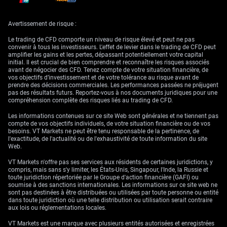
Avertissement de risque :
Le trading de CFD comporte un niveau de risque élevé et peut ne pas
Le problème : gérer séparément monnaie fiat et cryptos
convenir à tous les investisseurs. L'effet de levier dans le trading de CFD peut
amplifier les gains et les pertes, dépassant potentiellement votre capital
initial. Il est crucial de bien comprendre et reconnaître les risques associés
La plupart des traders détiennent un mélange de monnaies fiat (USD,
avant de négocier des CFD. Tenez compte de votre situation financière, de
EUR, GBP, CAD) et de cryptomonnaies (
Bitcoin
,
Ethereum
, et stablecoins).
vos objectifs d’investissement et de votre tolérance au risque avant de
L’approche classique — compte bancaire pour la monnaie fiat et
prendre des décisions commerciales. Les performances passées ne préjugent
portefeuille sur une plateforme crypto séparée — crée des frictions, donc
pas des résultats futurs. Reportez-vous à nos documents juridiques pour une
des coûts.
compréhension complète des risques liés au trading de CFD.
Exemple courant : un trader veut transférer un gain réalisé en crypto vers
Les informations contenues sur ce site Web sont générales et ne tiennent pas
son compte de trading pour ouvrir une position sur le forex (marché des
compte de vos objectifs individuels, de votre situation financière ou de vos
changes). Avec des systèmes séparés, il doit se connecter à une
besoins. VT Markets ne peut être tenu responsable de la pertinence, de
plateforme crypto, demander un retrait, attendre la validation sur la
l'exactitude, de l'actualité ou de l'exhaustivité de toute information du site
blockchain (registre partagé qui enregistre les transactions), convertir en
Web.
monnaie fiat, transférer via un intermédiaire de paiement, puis déposer
sur la plateforme de trading. Chaque étape ajoute des délais, des frais et
VT Markets n'offre pas ses services aux résidents de certaines juridictions, y
des risques d’erreur.
compris, mais sans s'y limiter, les États-Unis, Singapour, l'Inde, la Russie et
toute juridiction répertoriée par le Groupe d'action financière (GAFI) ou
Selon un rapport Deloitte 2025 sur l’infrastructure des actifs numériques,
soumise à des sanctions internationales. Les informations sur ce site web ne
les organisations éclatées sur plusieurs plateformes entraînent en
sont pas destinées à être distribuées ou utilisées par toute personne ou entité
moyenne 1,8% de perte de valeur annuelle via frais de conversion et de
dans toute juridiction où une telle distribution ou utilisation serait contraire
transfert — un coût qui augmente vite pour les traders actifs.
aux lois ou réglementations locales.
Un portefeuille unique, capable de gérer fiat et crypto dans une seule
VT Markets est une marque avec plusieurs entités autorisées et enregistrées