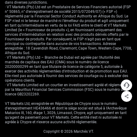
interface, supprime l’essentiel de ces frictions.
dans diverses juridictions.
· VT Markets (Pty) Ltd est un Prestataire de Services Financiers autorisé (FSP
n° 50865, n° d’enregistrement de société 2015/072049/07) (« FSP »)
réglementé par la Financial Sector Conduct Authority en Afrique du Sud. Le
FSP n’est ni le teneur de marché ni l’émetteur du produit et agit uniquement
en tant qu’intermédiaire en vertu de la loi FAIS entre le client et VT Markets
Limited (le « Fournisseur de produits »), en fournissant uniquement des
Portefeuilles centralisés vs décentralisés : choisir la
services d’intermédiation en relation avec des produits dérivés offerts par le
bonne architecture
Fournisseur de produits. Par conséquent, le FSP n’agit pas en tant que
principal ou contrepartie dans aucune de vos transactions. Adresse
enregistrée : 18 Cavendish Road, Claremont, Cape Town, Western Cape, 7708,
Avant de choisir un portefeuille, il faut comprendre deux structures de
Afrique du Sud.
base, qui déterminent le niveau de contrôle, de sécurité et de simplicité.
· VT Markets (Pty) Ltd – Branche de Dubaï est agréée par l'Autorité des
marchés de capitaux des EAU (CMA) sous le numéro de licence
Portefeuilles centralisés
20200000299 en tant que titulaire de licence de catégorie 5, autorisée à
exercer des activités réglementées d'introduction et de promotion aux EAU.
Un portefeuille centralisé est géré par un tiers (courtier, plateforme
Elle n'est pas autorisée à fournir des services de courtage ou à exécuter des
d’échange, institution financière) qui conserve vos fonds pour vous. Ce
opérations clients.
tiers gère les clés privées (codes secrets qui prouvent la propriété des
· VT Markets Limited est un courtier en investissement agréé et réglementé
cryptos), la sécurité, et peut proposer une récupération de compte en cas
par la Mauritius Financial Services Commission (FSC) sous le numéro de
de perte d’accès.
licence GB23202269.
Atouts pour les traders :
VT Markets Ltd, enregistrée en République de Chypre sous le numéro
d'enregistrement HE436466 et dont le siège social est situé à l'Archevêque
Makarios III, 160, étage 1, 3026, Limassol, Chypre, agit uniquement en tant
qu'agent de paiement pour VT Markets. Cette entité n'est ni autorisée ni
Dépôts et retraits plus rapides grâce à l’intégration avec la
agréée à Chypre et n'exerce aucune activité réglementée.
plateforme
Copyright © 2026 Marchés VT.
Récupération de compte possible si les identifiants sont