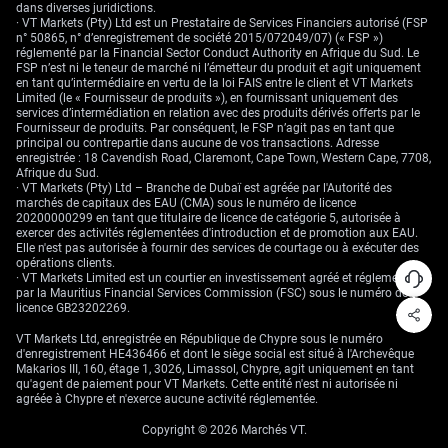
dans diverses juridictions.
à but non lucratif. Parmi les fondateurs : Sam Altman, Elon Musk, Ilya
· VT Markets (Pty) Ltd est un Prestataire de Services Financiers autorisé (FSP
Sutskever, Greg Brockman et d’autres chercheurs. Environ 1 milliard de
n° 50865, n° d’enregistrement de société 2015/072049/07) (« FSP »)
dollars avait été promis par des soutiens comme Musk, Altman, Reid
réglementé par la Financial Sector Conduct Authority en Afrique du Sud. Le
Hoffman, Peter Thiel et Amazon Web Services. L’idée initiale était aussi
FSP n’est ni le teneur de marché ni l’émetteur du produit et agit uniquement
liée à la sécurité : développer une IA avancée de manière ouverte, plutôt
en tant qu’intermédiaire en vertu de la loi FAIS entre le client et VT Markets
que sous le contrôle d’une seule entreprise.
Limited (le « Fournisseur de produits »), en fournissant uniquement des
services d’intermédiation en relation avec des produits dérivés offerts par le
Principales étapes :
Fournisseur de produits. Par conséquent, le FSP n’agit pas en tant que
principal ou contrepartie dans aucune de vos transactions. Adresse
enregistrée : 18 Cavendish Road, Claremont, Cape Town, Western Cape, 7708,
2015 :
création d’OpenAI comme organisation à but non
Afrique du Sud.
lucratif, coprésidée par Sam Altman et Elon Musk.
· VT Markets (Pty) Ltd – Branche de Dubaï est agréée par l'Autorité des
marchés de capitaux des EAU (CMA) sous le numéro de licence
2018 :
Elon Musk quitte le conseil d’administration, évoquant
20200000299 en tant que titulaire de licence de catégorie 5, autorisée à
un conflit d’intérêts avec les travaux IA de Tesla. Il devient
exercer des activités réglementées d'introduction et de promotion aux EAU.
ensuite un critique et un concurrent.
Elle n'est pas autorisée à fournir des services de courtage ou à exécuter des
opérations clients.
2019 :
OpenAI adopte un modèle à « profits plafonnés » (les
· VT Markets Limited est un courtier en investissement agréé et réglementé
gains des investisseurs sont limités) pour lever les montants
par la Mauritius Financial Services Commission (FSC) sous le numéro de
nécessaires au calcul informatique. Microsoft investit environ
licence GB23202269.
1 milliard de dollars, début d’un partenariat plus large.
VT Markets Ltd, enregistrée en République de Chypre sous le numéro
2022 :
lancement de ChatGPT en novembre, adoption très
d'enregistrement HE436466 et dont le siège social est situé à l'Archevêque
rapide auprès du grand public.
Makarios III, 160, étage 1, 3026, Limassol, Chypre, agit uniquement en tant
qu'agent de paiement pour VT Markets. Cette entité n'est ni autorisée ni
2023 :
Microsoft porte son investissement total, selon la
agréée à Chypre et n'exerce aucune activité réglementée.
presse, à 13 milliards de dollars. Sortie de GPT-4.
Copyright © 2026 Marchés VT.
2025 :
lancement de GPT-5 en août. En octobre,