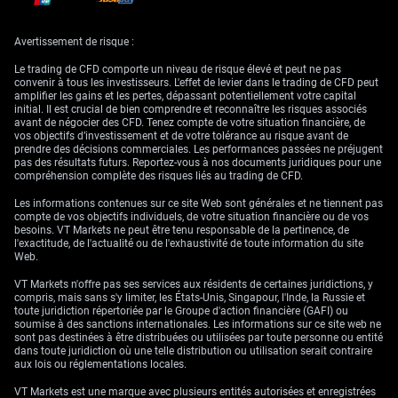
est possible qu’OpenAI ait été utilisée.
L’entreprise développe de grands modèles d’IA : des systèmes entraînés
Avertissement de risque :
sur d’énormes volumes de données, capables de comprendre et de
produire du texte, des images, de l’audio et de la vidéo. Son objectif
Le trading de CFD comporte un niveau de risque élevé et peut ne pas
affiché est de faire en sorte que l’intelligence artificielle générale (AGI,
convenir à tous les investisseurs. L'effet de levier dans le trading de CFD peut
une IA très autonome, potentiellement plus performante que l’humain
amplifier les gains et les pertes, dépassant potentiellement votre capital
sur de nombreuses tâches économiques) profite à l’ensemble de
initial. Il est crucial de bien comprendre et reconnaître les risques associés
l’humanité.
avant de négocier des CFD. Tenez compte de votre situation financière, de
vos objectifs d’investissement et de votre tolérance au risque avant de
Pour un investisseur, OpenAI est l’une des entreprises technologiques à
prendre des décisions commerciales. Les performances passées ne préjugent
la croissance la plus rapide de la décennie. Son chiffre d’affaires
pas des résultats futurs. Reportez-vous à nos documents juridiques pour une
annualisé (revenus projetés sur un an à partir du rythme actuel) a
compréhension complète des risques liés au trading de CFD.
dépassé 20 milliards de dollars début 2026, contre environ 6 milliards
en 2024. Cette dynamique, et son rôle central dans l’essor de l’IA,
Les informations contenues sur ce site Web sont générales et ne tiennent pas
expliquent l’intérêt pour « l’action OpenAI », même si aucune
action
compte de vos objectifs individuels, de votre situation financière ou de vos
OpenAI n’est cotée.
besoins. VT Markets ne peut être tenu responsable de la pertinence, de
l'exactitude, de l'actualité ou de l'exhaustivité de toute information du site
Point essentiel : en juin 2026, OpenAI est une société privée. Il est
Web.
impossible d’acheter des actions OpenAI comme on achète Apple ou
Nvidia. L’exposition passe par des produits pré-IPO et des produits
VT Markets n'offre pas ses services aux résidents de certaines juridictions, y
dérivés (instruments financiers dont le prix dépend d’une valeur de
compris, mais sans s'y limiter, les États-Unis, Singapour, l'Inde, la Russie et
référence), présentés plus bas.
toute juridiction répertoriée par le Groupe d'action financière (GAFI) ou
soumise à des sanctions internationales. Les informations sur ce site web ne
sont pas destinées à être distribuées ou utilisées par toute personne ou entité
dans toute juridiction où une telle distribution ou utilisation serait contraire
Historique d’OpenAI
aux lois ou réglementations locales.
VT Markets est une marque avec plusieurs entités autorisées et enregistrées
OpenAI a été fondée en décembre 2015 comme laboratoire de recherche