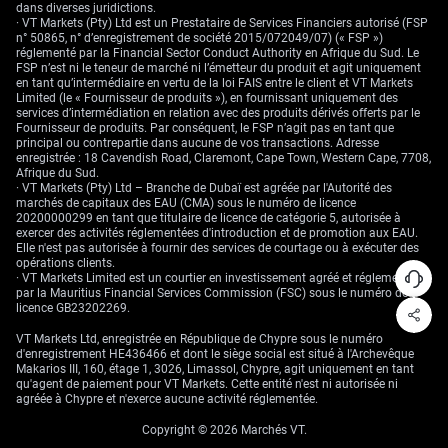
international. La taille et la force de l’économie
dans diverses juridictions.
américaine, ainsi que sa stabilité politique et
· VT Markets (Pty) Ltd est un Prestataire de Services Financiers autorisé (FSP
n° 50865, n° d’enregistrement de société 2015/072049/07) (« FSP »)
économique, assurent la position de l’USD parmi les
réglementé par la Financial Sector Conduct Authority en Afrique du Sud. Le
monnaies les plus fortes.
FSP n’est ni le teneur de marché ni l’émetteur du produit et agit uniquement
en tant qu’intermédiaire en vertu de la loi FAIS entre le client et VT Markets
Limited (le « Fournisseur de produits »), en fournissant uniquement des
10. Dollar Canadien (CAD)
services d’intermédiation en relation avec des produits dérivés offerts par le
Fournisseur de produits. Par conséquent, le FSP n’agit pas en tant que
Le Dollar Canadien est soutenu par la performance
principal ou contrepartie dans aucune de vos transactions. Adresse
enregistrée : 18 Cavendish Road, Claremont, Cape Town, Western Cape, 7708,
économique solide du Canada, ses riches ressources
Afrique du Sud.
naturelles et son environnement politique stable. C’est
· VT Markets (Pty) Ltd – Branche de Dubaï est agréée par l'Autorité des
l’une des monnaies les plus échangées au monde.
marchés de capitaux des EAU (CMA) sous le numéro de licence
20200000299 en tant que titulaire de licence de catégorie 5, autorisée à
exercer des activités réglementées d'introduction et de promotion aux EAU.
Elle n'est pas autorisée à fournir des services de courtage ou à exécuter des
opérations clients.
Facteurs Affectant les Prix des Devises
· VT Markets Limited est un courtier en investissement agréé et réglementé
par la Mauritius Financial Services Commission (FSC) sous le numéro de
Les prix des devises sont influencés par divers facteurs
licence GB23202269.
:
VT Markets Ltd, enregistrée en République de Chypre sous le numéro
d'enregistrement HE436466 et dont le siège social est situé à l'Archevêque
Makarios III, 160, étage 1, 3026, Limassol, Chypre, agit uniquement en tant
qu'agent de paiement pour VT Markets. Cette entité n'est ni autorisée ni
Indicateurs Économiques
: Les taux d’intérêt et
agréée à Chypre et n'exerce aucune activité réglementée.
les niveaux d’inflation impactent la valeur des
devises. Des taux d’intérêt élevés attirent les
Copyright © 2026 Marchés VT.