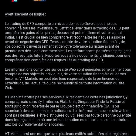
offshore majeur. Le taux de change fixe avec le dollar
américain assure sa stabilité et sa force.
Avertissement de risque :
7. Euro (EUR)
Le trading de CFD comporte un niveau de risque élevé et peut ne pas
convenir à tous les investisseurs. L'effet de levier dans le trading de CFD peut
amplifier les gains et les pertes, dépassant potentiellement votre capital
En tant que monnaie officielle de 19 des 27 pays de
initial. Il est crucial de bien comprendre et reconnaître les risques associés
l’Union Européenne, l’Euro est l’une des monnaies les
avant de négocier des CFD. Tenez compte de votre situation financière, de
vos objectifs d’investissement et de votre tolérance au risque avant de
plus stables et les plus échangées. La force
prendre des décisions commerciales. Les performances passées ne préjugent
économique et l’intégration des pays de la zone euro
pas des résultats futurs. Reportez-vous à nos documents juridiques pour une
contribuent à la robustesse de l’EUR.
compréhension complète des risques liés au trading de CFD.
Les informations contenues sur ce site Web sont générales et ne tiennent pas
8. Franc Suisse (CHF)
compte de vos objectifs individuels, de votre situation financière ou de vos
besoins. VT Markets ne peut être tenu responsable de la pertinence, de
Connu pour sa stabilité et sa sécurité, le Franc Suisse
l'exactitude, de l'actualité ou de l'exhaustivité de toute information du site
Web.
est soutenu par l’économie forte de la Suisse, une faible
inflation et des politiques fiscales saines. Il est souvent
VT Markets n'offre pas ses services aux résidents de certaines juridictions, y
considéré comme une monnaie de “refuge”.
compris, mais sans s'y limiter, les États-Unis, Singapour, l'Inde, la Russie et
toute juridiction répertoriée par le Groupe d'action financière (GAFI) ou
soumise à des sanctions internationales. Les informations sur ce site web ne
9. Dollar Américain (USD)
sont pas destinées à être distribuées ou utilisées par toute personne ou entité
dans toute juridiction où une telle distribution ou utilisation serait contraire
Le Dollar Américain est la principale monnaie de réserve
aux lois ou réglementations locales.
mondiale et est largement utilisé dans le commerce
VT Markets est une marque avec plusieurs entités autorisées et enregistrées