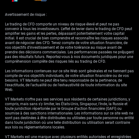
rend attractif le
carry trade
(stratégie consistant à emprunter dans une
devise à faible taux — ici le yen — pour acheter une devise mieux
rémunérée — ici le dollar). Cela soutient USDJPY. Les inquiétudes autour
des projets de dépenses de la Première ministre Sanae Takaichi ont
Avertissement de risque :
aussi pesé sur la confiance des investisseurs. (Les
projets de dépenses
renvoient à une politique budgétaire plus coûteuse, pouvant augmenter
Le trading de CFD comporte un niveau de risque élevé et peut ne pas
la dette publique.)
convenir à tous les investisseurs. L'effet de levier dans le trading de CFD peut
amplifier les gains et les pertes, dépassant potentiellement votre capital
Les données d’inflation ajoutent un facteur supplémentaire. L’inflation
initial. Il est crucial de bien comprendre et reconnaître les risques associés
sous-jacente au Japon (inflation hors éléments très volatils) est restée
avant de négocier des CFD. Tenez compte de votre situation financière, de
sous l’objectif de
2%
de la BOJ pour un quatrième mois consécutif en
vos objectifs d’investissement et de votre tolérance au risque avant de
mai, les subventions sur les carburants limitant la hausse des prix. La
prendre des décisions commerciales. Les performances passées ne préjugent
BOJ avertit toutefois que l’inflation pourrait remonter si la hausse des
pas des résultats futurs. Reportez-vous à nos documents juridiques pour une
coûts d’importation et de l’énergie est répercutée sur les ménages. (La
compréhension complète des risques liés au trading de CFD.
répercussion
correspond au fait que les entreprises augmentent leurs
prix pour compenser leurs coûts.)
Les informations contenues sur ce site Web sont générales et ne tiennent pas
compte de vos objectifs individuels, de votre situation financière ou de vos
besoins. VT Markets ne peut être tenu responsable de la pertinence, de
Niveaux techniques clés
l'exactitude, de l'actualité ou de l'exhaustivité de toute information du site
Web.
USDJPY chart
by TradingView
VT Markets n'offre pas ses services aux résidents de certaines juridictions, y
compris, mais sans s'y limiter, les États-Unis, Singapour, l'Inde, la Russie et
Ce que le marché
toute juridiction répertoriée par le Groupe d'action financière (GAFI) ou
Niveau
surveille
soumise à des sanctions internationales. Les informations sur ce site web ne
sont pas destinées à être distribuées ou utilisées par toute personne ou entité
dans toute juridiction où une telle distribution ou utilisation serait contraire
Pic récent et zone
aux lois ou réglementations locales.
161,81
élargie d’alerte
intervention
VT Markets est une marque avec plusieurs entités autorisées et enregistrées