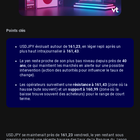
Points clés
USDJPY évoluait autour de
161,23
, en léger repli après un
plus haut intrajournalier à
161,43
.
Le yen reste proche de son plus bas niveau depuis près de
40
ans
, ce qui maintient les marchés en alerte sur une possible
intervention (action des autorités pour influencer le taux de
change).
Les opérateurs surveillent une
résistance à 161,43
(zone où la
hausse bute souvent) et un
support à 160,99
(zone où la
baisse trouve souvent des acheteurs) pour le range de court
terme.
USDJPY se maintenait près de
161,23
vendredi, le yen restant sous
pression malgré une récente hausse des taux de la Banque du Japon