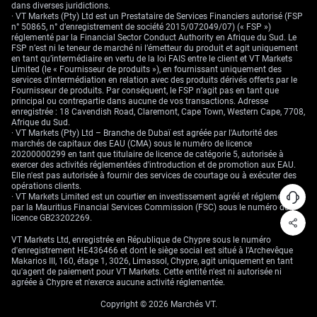
dans diverses juridictions.
· VT Markets (Pty) Ltd est un Prestataire de Services Financiers autorisé (FSP
Niveau de reprise à
161,54
n° 50865, n° d’enregistrement de société 2015/072049/07) (« FSP »)
court terme
réglementé par la Financial Sector Conduct Authority en Afrique du Sud. Le
FSP n’est ni le teneur de marché ni l’émetteur du produit et agit uniquement
Plus haut
en tant qu’intermédiaire en vertu de la loi FAIS entre le client et VT Markets
Limited (le « Fournisseur de produits »), en fournissant uniquement des
intrajournalier et
161,43
services d’intermédiation en relation avec des produits dérivés offerts par le
résistance
Fournisseur de produits. Par conséquent, le FSP n’agit pas en tant que
immédiate
principal ou contrepartie dans aucune de vos transactions. Adresse
enregistrée : 18 Cavendish Road, Claremont, Cape Town, Western Cape, 7708,
161,23
Zone de prix actuelle
Afrique du Sud.
· VT Markets (Pty) Ltd – Branche de Dubaï est agréée par l'Autorité des
marchés de capitaux des EAU (CMA) sous le numéro de licence
Moyenne mobile 20
161,22
20200000299 en tant que titulaire de licence de catégorie 5, autorisée à
périodes
exercer des activités réglementées d'introduction et de promotion aux EAU.
Elle n'est pas autorisée à fournir des services de courtage ou à exécuter des
opérations clients.
Moyenne mobile 5
161,21
· VT Markets Limited est un courtier en investissement agréé et réglementé
périodes
par la Mauritius Financial Services Commission (FSC) sous le numéro de
licence GB23202269.
Moyenne mobile 10
161,18
périodes
VT Markets Ltd, enregistrée en République de Chypre sous le numéro
d'enregistrement HE436466 et dont le siège social est situé à l'Archevêque
Makarios III, 160, étage 1, 3026, Limassol, Chypre, agit uniquement en tant
Plus bas
qu'agent de paiement pour VT Markets. Cette entité n'est ni autorisée ni
160,99
intrajournalier et
agréée à Chypre et n'exerce aucune activité réglementée.
support clé
Copyright © 2026 Marchés VT.