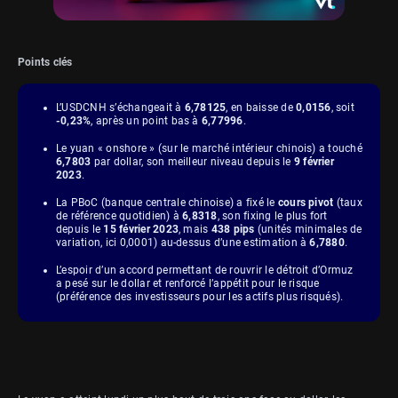
Points clés
L’USDCNH s’échangeait à
6,78125
, en baisse de
0,0156
, soit
-0,23%
, après un point bas à
6,77996
.
Le yuan « onshore » (sur le marché intérieur chinois) a touché
6,7803
par dollar, son meilleur niveau depuis le
9 février
2023
.
La PBoC (banque centrale chinoise) a fixé le
cours pivot
(taux
de référence quotidien) à
6,8318
, son fixing le plus fort
depuis le
15 février 2023
, mais
438 pips
(unités minimales de
variation, ici 0,0001) au-dessus d’une estimation à
6,7880
.
L’espoir d’un accord permettant de rouvrir le détroit d’Ormuz
a pesé sur le dollar et renforcé l’appétit pour le risque
(préférence des investisseurs pour les actifs plus risqués).