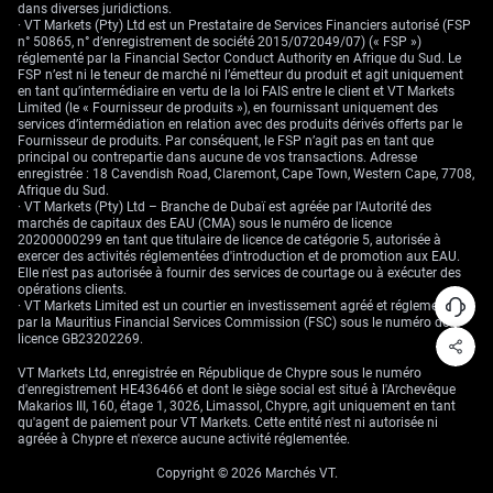
son niveau le plus fort depuis le
15 février 2023
. Ce fixing restait
438
dans diverses juridictions.
pips
(0,0438 yuan) au-dessus d’une estimation à
6,7880
, ce qui montre
· VT Markets (Pty) Ltd est un Prestataire de Services Financiers autorisé (FSP
que Pékin accepte une appréciation (hausse de la monnaie), tout en
n° 50865, n° d’enregistrement de société 2015/072049/07) (« FSP »)
cherchant à en freiner le rythme.
réglementé par la Financial Sector Conduct Authority en Afrique du Sud. Le
FSP n’est ni le teneur de marché ni l’émetteur du produit et agit uniquement
La PBoC privilégie la stabilité
en tant qu’intermédiaire en vertu de la loi FAIS entre le client et VT Markets
Limited (le « Fournisseur de produits »), en fournissant uniquement des
services d’intermédiation en relation avec des produits dérivés offerts par le
Le message de la PBoC reste équilibré. La banque centrale fixe souvent
Fournisseur de produits. Par conséquent, le FSP n’agit pas en tant que
un cours pivot moins favorable au yuan que prévu, ce que le marché
principal ou contrepartie dans aucune de vos transactions. Adresse
interprète comme une volonté de stabiliser la devise et d’éviter une
enregistrée : 18 Cavendish Road, Claremont, Cape Town, Western Cape, 7708,
hausse trop rapide.
Afrique du Sud.
· VT Markets (Pty) Ltd – Branche de Dubaï est agréée par l'Autorité des
Cette approche permet de gérer deux risques. Un yuan plus fort limite
marchés de capitaux des EAU (CMA) sous le numéro de licence
l’inflation importée et envoie un signal de confiance. Mais une hausse
20200000299 en tant que titulaire de licence de catégorie 5, autorisée à
trop rapide peut pénaliser les exportateurs et durcir les conditions
exercer des activités réglementées d'introduction et de promotion aux EAU.
financières (financement plus coûteux), alors que la Chine a besoin de
Elle n'est pas autorisée à fournir des services de courtage ou à exécuter des
marge de manœuvre de politique économique.
opérations clients.
· VT Markets Limited est un courtier en investissement agréé et réglementé
China’s cross-border inflow resumed in April following a
par la Mauritius Financial Services Commission (FSC) sous le numéro de
reversal in March, reinforcing confidence in the economy
licence GB23202269.
and an appreciating yuan
https://t.co/Q5GSse3cn6
VT Markets Ltd, enregistrée en République de Chypre sous le numéro
— Bloomberg (@business)
May 19, 2026
d'enregistrement HE436466 et dont le siège social est situé à l'Archevêque
Makarios III, 160, étage 1, 3026, Limassol, Chypre, agit uniquement en tant
Le yuan au comptant (prix immédiat, par opposition aux contrats à
qu'agent de paiement pour VT Markets. Cette entité n'est ni autorisée ni
terme) peut varier de
2%
de part et d’autre du cours pivot chaque jour.
agréée à Chypre et n'exerce aucune activité réglementée.
Cette bande quotidienne permet à la PBoC d’influencer les anticipations
sans provoquer un mouvement brutal. Zhu Feng, économiste en chef
Copyright © 2026 Marchés VT.
Chine chez J.P. Morgan, s’attend à ce que la banque centrale maintienne