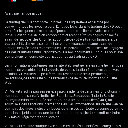
environ
un cinquième
des flux mondiaux de pétrole et de gaz naturel
liquéfié (GNL, gaz refroidi et transporté par navires), si bien qu’une
réouverture, même partielle, modifierait les perspectives sur l’énergie et
Avertissement de risque :
l’inflation.
Le trading de CFD comporte un niveau de risque élevé et peut ne pas
Vessels carrying Middle East oil, LNG exit Hormuz, head
convenir à tous les investisseurs. L'effet de levier dans le trading de CFD peut
for Pakistan, China
https://t.co/B84M7k8e4N
amplifier les gains et les pertes, dépassant potentiellement votre capital
https://t.co/B84M7k8e4N
initial. Il est crucial de bien comprendre et reconnaître les risques associés
avant de négocier des CFD. Tenez compte de votre situation financière, de
— Reuters (@Reuters)
May 25, 2026
vos objectifs d’investissement et de votre tolérance au risque avant de
prendre des décisions commerciales. Les performances passées ne préjugent
Pour la Chine, des prix du pétrole plus bas réduisent l’inflation importée
pas des résultats futurs. Reportez-vous à nos documents juridiques pour une
(hausse des prix venant de l’étranger) et améliorent l’environnement
compréhension complète des risques liés au trading de CFD.
extérieur des économies importatrices d’énergie. Cela diminue aussi la
demande de dollars comme valeur refuge. Les actifs risqués ont réagi
Les informations contenues sur ce site Web sont générales et ne tiennent pas
rapidement : les contrats à terme sur le Nasdaq ont gagné
1,2%
, ceux
compte de vos objectifs individuels, de votre situation financière ou de vos
sur le S&P
0,7%
, le Nikkei a bondi de
3%
au-dessus de
65.000
, et l’indice
besoins. VT Markets ne peut être tenu responsable de la pertinence, de
MSCI Asie-Pacifique hors Japon a progressé de
1%
.
l'exactitude, de l'actualité ou de l'exhaustivité de toute information du site
Web.
Japan’s rising bond yields are likely to widen the stock
performance gap between regional lenders with weaker
VT Markets n'offre pas ses services aux résidents de certaines juridictions, y
investment portfolios and those with stronger holdings,
compris, mais sans s'y limiter, les États-Unis, Singapour, l'Inde, la Russie et
according to analysts
https://t.co/65zgibJG6f
toute juridiction répertoriée par le Groupe d'action financière (GAFI) ou
soumise à des sanctions internationales. Les informations sur ce site web ne
— Bloomberg (@business)
May 24, 2026
sont pas destinées à être distribuées ou utilisées par toute personne ou entité
dans toute juridiction où une telle distribution ou utilisation serait contraire
La hausse du yuan ne s’explique toutefois pas seulement par ces
aux lois ou réglementations locales.
espoirs. La PBoC a aussi orienté le marché vers un yuan plus fort. Avant
l’ouverture, la banque centrale a fixé le cours pivot à
6,8318
par dollar,
VT Markets est une marque avec plusieurs entités autorisées et enregistrées