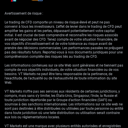
lesquelles les négociations avec l’Iran avançaient de manière « ordonnée
et constructive ». Il a aussi indiqué que les représentants américains
avaient reçu pour consigne de « ne pas se précipiter » sur un accord, ce
Avertissement de risque :
qui a évité que le marché n’anticipe trop vite une résolution totale.
Le trading de CFD comporte un niveau de risque élevé et peut ne pas
The US and Iran are closing in on a deal that would
convenir à tous les investisseurs. L'effet de levier dans le trading de CFD peut
reopen the Strait of Hormuz, senior US officials said
amplifier les gains et les pertes, dépassant potentiellement votre capital
Sunday, even as President Donald Trump insisted he
initial. Il est crucial de bien comprendre et reconnaître les risques associés
would not “rush” into an agreement.
avant de négocier des CFD. Tenez compte de votre situation financière, de
https://t.co/LUYt7HWZQR
vos objectifs d’investissement et de votre tolérance au risque avant de
prendre des décisions commerciales. Les performances passées ne préjugent
— Bloomberg (@business)
May 25, 2026
pas des résultats futurs. Reportez-vous à nos documents juridiques pour une
compréhension complète des risques liés au trading de CFD.
Les opérateurs sur le pétrole ont fortement réagi. Les prix du brut ont
chuté de plus de
5%
, effaçant une partie de la hausse liée au blocus des
Les informations contenues sur ce site Web sont générales et ne tiennent pas
ports iraniens et à la fermeture de fait du détroit d’Ormuz plus tôt cette
compte de vos objectifs individuels, de votre situation financière ou de vos
année. Le détroit assure environ
un cinquième
de l’approvisionnement
besoins. VT Markets ne peut être tenu responsable de la pertinence, de
mondial en pétrole : même une réouverture partielle allégerait la
l'exactitude, de l'actualité ou de l'exhaustivité de toute information du site
pression sur les carburants, le transport maritime et les secteurs
Web.
sensibles à l’inflation.
VT Markets n'offre pas ses services aux résidents de certaines juridictions, y
Three tankers loaded with LNG appear to have crossed the
compris, mais sans s'y limiter, les États-Unis, Singapour, l'Inde, la Russie et
Strait of Hormuz in recent days, as suppliers in Qatar and
toute juridiction répertoriée par le Groupe d'action financière (GAFI) ou
the UAE attempt to get fuel out to key buyers despite the
soumise à des sanctions internationales. Les informations sur ce site web ne
near-total closure of the waterway
sont pas destinées à être distribuées ou utilisées par toute personne ou entité
https://t.co/fQa37ARMuo
dans toute juridiction où une telle distribution ou utilisation serait contraire
aux lois ou réglementations locales.
— Bloomberg (@business)
May 25, 2026
VT Markets est une marque avec plusieurs entités autorisées et enregistrées