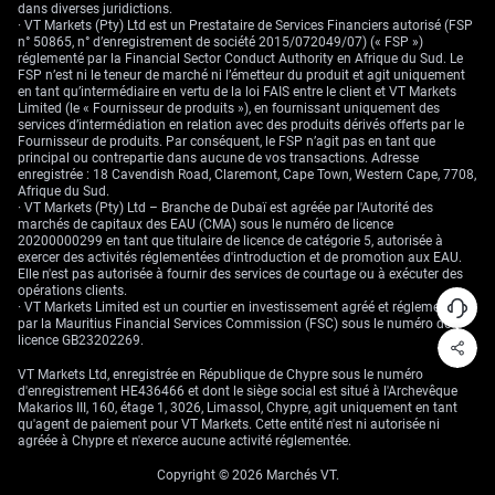
Selon AP, le brut américain est tombé à
92,25 $
tandis que le Brent
dans diverses juridictions.
reculait à
99,38 $
, après les propos de Trump sur l’avancée des
· VT Markets (Pty) Ltd est un Prestataire de Services Financiers autorisé (FSP
discussions avec l’Iran.
n° 50865, n° d’enregistrement de société 2015/072049/07) (« FSP »)
réglementé par la Financial Sector Conduct Authority en Afrique du Sud. Le
Cette évolution aide le Japon à plusieurs niveaux : un pétrole moins cher
FSP n’est ni le teneur de marché ni l’émetteur du produit et agit uniquement
réduit les coûts d’importation, améliore les marges (la rentabilité) des
en tant qu’intermédiaire en vertu de la loi FAIS entre le client et VT Markets
industriels, soutient la consommation des ménages et diminue le risque
Limited (le « Fournisseur de produits »), en fournissant uniquement des
que l’inflation importée pousse la Banque du Japon à réagir plus
services d’intermédiation en relation avec des produits dérivés offerts par le
fortement.
Fournisseur de produits. Par conséquent, le FSP n’agit pas en tant que
principal ou contrepartie dans aucune de vos transactions. Adresse
Des volumes réduits pendant les jours fériés amplifient
enregistrée : 18 Cavendish Road, Claremont, Cape Town, Western Cape, 7708,
Afrique du Sud.
le mouvement
· VT Markets (Pty) Ltd – Branche de Dubaï est agréée par l'Autorité des
marchés de capitaux des EAU (CMA) sous le numéro de licence
20200000299 en tant que titulaire de licence de catégorie 5, autorisée à
La hausse s’est aussi produite dans un contexte de volumes faibles liés
exercer des activités réglementées d'introduction et de promotion aux EAU.
aux jours fériés. Les marchés de Hong Kong et de Corée du Sud étaient
Elle n'est pas autorisée à fournir des services de courtage ou à exécuter des
fermés, et les marchés américains à l’arrêt pour le Memorial Day. Une
opérations clients.
liquidité plus faible (moins d’acheteurs et de vendeurs) peut accentuer
· VT Markets Limited est un courtier en investissement agréé et réglementé
les variations de prix, surtout lorsqu’un facteur macroéconomique
par la Mauritius Financial Services Commission (FSC) sous le numéro de
majeur intervient en début de semaine.
licence GB23202269.
Cela explique une partie du mouvement. Les investisseurs ont réagi à la
VT Markets Ltd, enregistrée en République de Chypre sous le numéro
détente sur le pétrole, à l’optimisme autour de l’IA (intelligence
d'enregistrement HE436466 et dont le siège social est situé à l'Archevêque
artificielle) et à un dollar plus faible, mais le contexte de jours fériés a
Makarios III, 160, étage 1, 3026, Limassol, Chypre, agit uniquement en tant
probablement rendu la hausse plus spectaculaire qu’en séance
qu'agent de paiement pour VT Markets. Cette entité n'est ni autorisée ni
mondiale normale.
agréée à Chypre et n'exerce aucune activité réglementée.
Beware the boom and bust cycle of memory stocks,
Copyright © 2026 Marchés VT.
investors warn amid AI boom
https://t.co/gpD1y72ytn