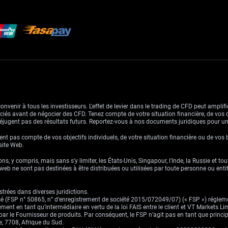
venir à tous les investisseurs. L'effet de levier dans le trading de CFD peut amplifie
ssociés avant de négocier des CFD. Tenez compte de votre situation financière, de vos 
jugent pas des résultats futurs. Reportez-vous à nos documents juridiques pour u
nt pas compte de vos objectifs individuels, de votre situation financière ou de vos 
 site Web.
ns, y compris, mais sans s'y limiter, les États-Unis, Singapour, l'Inde, la Russie et to
eb ne sont pas destinées à être distribuées ou utilisées par toute personne ou entité 
trées dans diverses juridictions.
risé (FSP n° 50865, n° d’enregistrement de société 2015/072049/07) (« FSP ») réglem
ement en tant qu’intermédiaire en vertu de la loi FAIS entre le client et VT Markets L
s par le Fournisseur de produits. Par conséquent, le FSP n’agit pas en tant que prin
, 7708, Afrique du Sud.