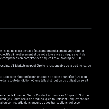
r les gains et les pertes, dépassant potentiellement votre capital
objectifs d’investissement et de votre tolérance au risque avant de
ne compréhension complète des risques liés au trading de CFD.
besoins. VT Markets ne peut être tenu responsable de la pertinence, de
ute juridiction répertoriée par le Groupe d'action financière (GAFI) ou
dans toute juridiction où une telle distribution ou utilisation serait
enté par la Financial Sector Conduct Authority en Afrique du Sud. Le
imited (le « Fournisseur de produits »), en fournissant uniquement des
cipal ou contrepartie dans aucune de vos transactions. Adresse