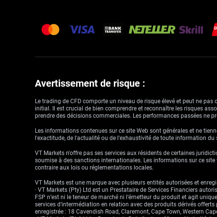
Avertissement de risque :
Le trading de CFD comporte un niveau de risque élevé et peut ne pas con
initial. Il est crucial de bien comprendre et reconnaître les risques a
prendre des décisions commerciales. Les performances passées ne pré
Les informations contenues sur ce site Web sont générales et ne tienne
l'exactitude, de l'actualité ou de l'exhaustivité de toute information du
VT Markets n'offre pas ses services aux résidents de certaines juridictio
soumise à des sanctions internationales. Les informations sur ce site w
contraire aux lois ou réglementations locales.
VT Markets est une marque avec plusieurs entités autorisées et enregis
· VT Markets (Pty) Ltd est un Prestataire de Services Financiers auto
FSP n’est ni le teneur de marché ni l’émetteur du produit et agit uniqu
services d’intermédiation en relation avec des produits dérivés offert
enregistrée : 18 Cavendish Road, Claremont, Cape Town, Western Cape